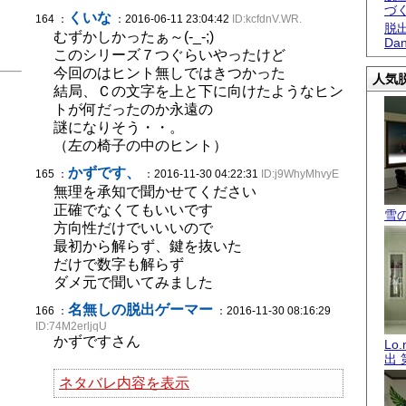
づ
くいな
164 ：
：2016-06-11 23:04:42
ID:kcfdnV.WR.
脱出
むずかしかったぁ～(-_-;)
Dan
このシリーズ７つぐらいやったけど
今回のはヒント無しではきつかった
人気脱
結局、Ｃの文字を上と下に向けたようなヒン
トが何だったのか永遠の
謎になりそう・・。
（左の椅子の中のヒント）
かずです、
165 ：
：2016-11-30 04:22:31
ID:j9WhyMhvyE
無理を承知で聞かせてください
正確でなくてもいいです
雪
方向性だけでいいいので
最初から解らず、鍵を抜いた
だけで数字も解らず
ダメ元で聞いてみました
名無しの脱出ゲーマー
166 ：
：2016-11-30 08:16:29
ID:74M2erljqU
かずですさん
Lo
出 
ネタバレ内容を表示