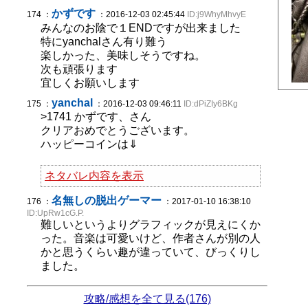
かずです
174 ：
：2016-12-03 02:45:44
ID:j9WhyMhvyE
みんなのお陰で１ENDですが出来ました
特にyanchalさん有り難う
楽しかった、美味しそうですね。
次も頑張ります
宜しくお願いします
yanchal
175 ：
：2016-12-03 09:46:11
ID:dPiZIy6BKg
>1741 かずです、さん
クリアおめでとうございます。
ハッピーコインは⇓
ネタバレ内容を表示
名無しの脱出ゲーマー
176 ：
：2017-01-10 16:38:10
ID:UpRw1cG.P.
難しいというよりグラフィックが見えにくか
った。音楽は可愛いけど、作者さんが別の人
かと思うくらい趣が違っていて、びっくりし
ました。
攻略/感想を全て見る(176)