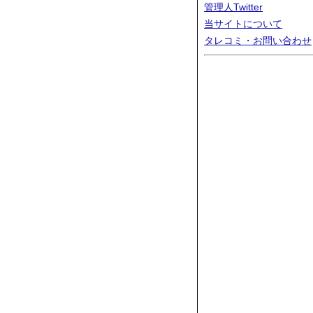
管理人Twitter
当サイトについて
タレコミ・お問い合わせ