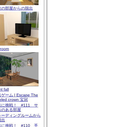
達の部屋からの脱出
room
t fall
ゲーム | Escape The
eled crown 宝冠
出に挑戦！ #111 サ
缶のある部屋
レーディングルームから
脱出
出に挑戦！ #110 手