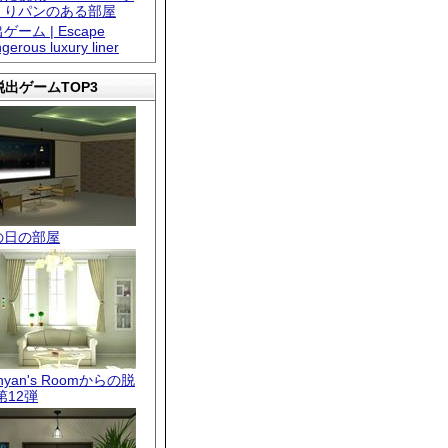
くりパンのある部屋
ゲーム | Escape
gerous luxury liner
出ゲームTOP3
の日の部屋
.nyan's Roomからの脱
第12弾