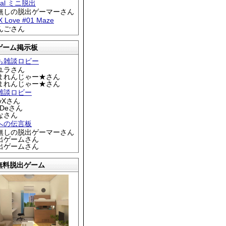
tral ミニ脱出
名無しの脱出ゲーマーさん
 X Love #01 Maze
りんごさん
ゲーム掲示板
も雑談ロビー
カユラさん
くまれんじゃー★さん
くまれんじゃー★さん
雑談ロビー
EyXさん
DDeさん
なさん
への伝言板
名無しの脱出ゲーマーさん
脱出ゲームさん
脱出ゲームさん
無料脱出ゲーム