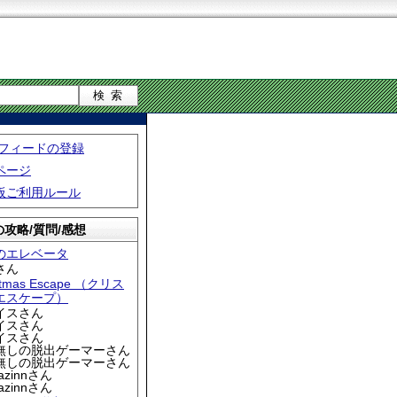
S フィードの登録
ページ
板ご利用ルール
攻略/質問/感想
のエレベータ
さん
stmas Escape （クリス
エスケープ）
アイスさん
アイスさん
アイスさん
名無しの脱出ゲーマーさん
名無しの脱出ゲーマーさん
iazinnさん
iazinnさん