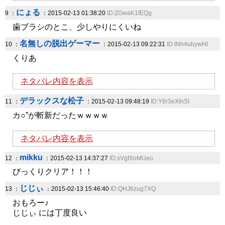
にょる
9 ：
：2015-02-13 01:38:20
ID:ZGwaK1fEQg
歯ブラシのとこ、少しやりにくいね
名無しの脱出ゲーマー
10 ：
：2015-02-13 09:22:31
ID:INh4ubywHI
くりあ
ネタバレ内容を表示
デラックスな松子
11 ：
：2015-02-13 09:48:19
ID:Y8r3eXInSI
カ○”が斬新だったｗｗｗｗ
ネタバレ内容を表示
mikku
12 ：
：2015-02-13 14:37:27
ID:xVgfXoMUeo
びっくりクリア！！！
じじぃ
13 ：
：2015-02-13 15:46:40
ID:QHJ6zug7XQ
おもろー♪
じじぃ には丁度良い