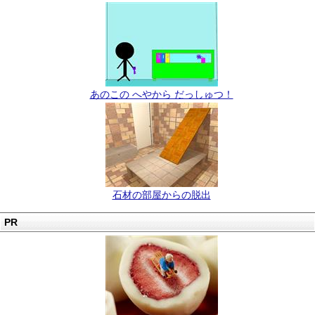
あのこの へやから だっしゅつ！
石材の部屋からの脱出
PR