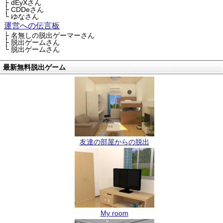
├ dEyXさん
├ CDDeさん
└ ゆなさん
運営への伝言板
├ 名無しの脱出ゲーマーさん
├ 脱出ゲームさん
└ 脱出ゲームさん
最新無料脱出ゲーム
友達の部屋からの脱出
My room