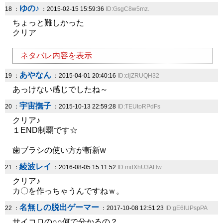
ゆの♪
18 ：
：2015-02-15 15:59:36
ID:GsgC8w5mz.
ちょっと難しかった
クリア
ネタバレ内容を表示
あやなん
19 ：
：2015-04-01 20:40:16
ID:cIjZRUQH32
あっけない感じでしたね～
宇宙撫子
20 ：
：2015-10-13 22:59:28
ID:TEUtoRPdFs
クリア♪
１END制覇です☆
歯ブラシの使い方が斬新w
綾波レイ
21 ：
：2016-08-05 15:11:52
ID:mdXhU3AHw.
クリア♪
カ〇を作っちゃうんですねｗ。
名無しの脱出ゲーマー
22 ：
：2017-10-08 12:51:23
ID:gE6IUPspPA
サイコロの○○何で分かるの？