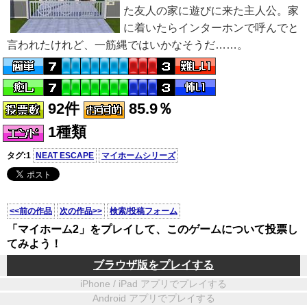
た友人の家に遊びに来た主人公。家
に着いたらインターホンで呼んでと
言われたけれど、一筋縄ではいかなそうだ……。
92件
85.9％
1種類
タグ:1
NEAT ESCAPE
マイホームシリーズ
<<前の作品
次の作品>>
検索/投稿フォーム
「マイホーム2」をプレイして、このゲームについて投票し
てみよう！
ブラウザ版をプレイする
iPhone / iPad アプリでプレイする
Android アプリでプレイする