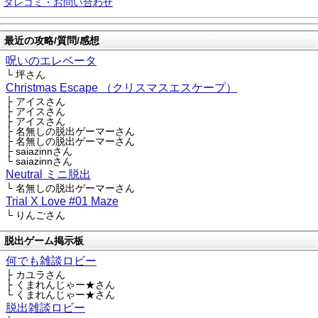
タレコミ・お問い合わせ
最近の攻略/質問/感想
呪いのエレベータ
└ 坪さん
Christmas Escape （クリスマスエスケープ）
├ アイスさん
├ アイスさん
├ アイスさん
├ 名無しの脱出ゲーマーさん
├ 名無しの脱出ゲーマーさん
├ saiazinnさん
└ saiazinnさん
Neutral ミニ脱出
└ 名無しの脱出ゲーマーさん
Trial X Love #01 Maze
└ りんごさん
脱出ゲーム掲示板
何でも雑談ロビー
├ カユラさん
├ くまれんじゃー★さん
└ くまれんじゃー★さん
脱出雑談ロビー