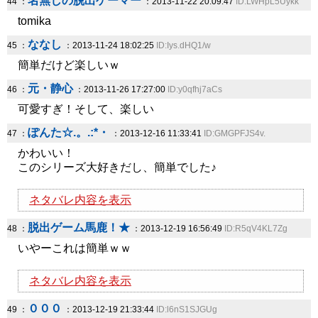
名無しの脱出ゲーマー
44 ：
：2013-11-22 20:09:47
ID:LWHpL5Uykk
tomika
ななし
45 ：
：2013-11-24 18:02:25
ID:Iys.dHQ1/w
簡単だけど楽しいｗ
元・静心
46 ：
：2013-11-26 17:27:00
ID:y0qfhj7aCs
可愛すぎ！そして、楽しい
ぽんた☆.。.:*・
47 ：
：2013-12-16 11:33:41
ID:GMGPFJS4v.
かわいい！
このシリーズ大好きだし、簡単でした♪
ネタバレ内容を表示
脱出ゲーム馬鹿！★
48 ：
：2013-12-19 16:56:49
ID:R5qV4KL7Zg
いやーこれは簡単ｗｗ
ネタバレ内容を表示
０００
49 ：
：2013-12-19 21:33:44
ID:l6nS1SJGUg