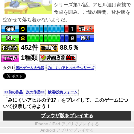
シリーズ第17話。アヒル達は家族で
食卓を囲み、ご飯の時間。皆お腹を
空かせて落ち着かないようだ。
452件
88.5％
1種類
タグ:1
脱出ゲーム大作戦
みにくいアヒルの子シリーズ
<<前の作品
次の作品>>
検索/投稿フォーム
「みにくいアヒルの子17」をプレイして、このゲームにつ
いて投票してみよう！
ブラウザ版をプレイする
iPhone / iPad アプリでプレイする
Android アプリでプレイする