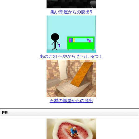
黒い部屋からの脱出5
あのこの へやから だっしゅつ！
石材の部屋からの脱出
PR