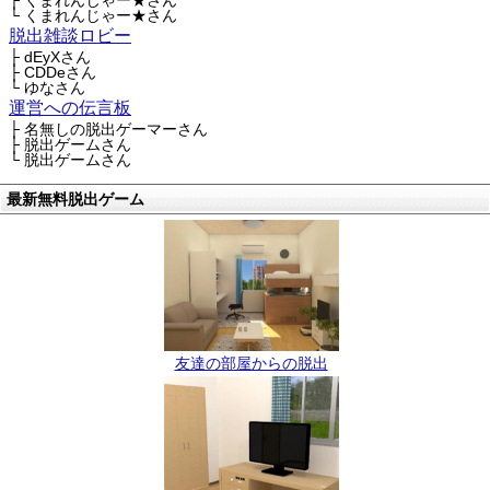
├ くまれんじゃー★さん
└ くまれんじゃー★さん
脱出雑談ロビー
├ dEyXさん
├ CDDeさん
└ ゆなさん
運営への伝言板
├ 名無しの脱出ゲーマーさん
├ 脱出ゲームさん
└ 脱出ゲームさん
最新無料脱出ゲーム
友達の部屋からの脱出