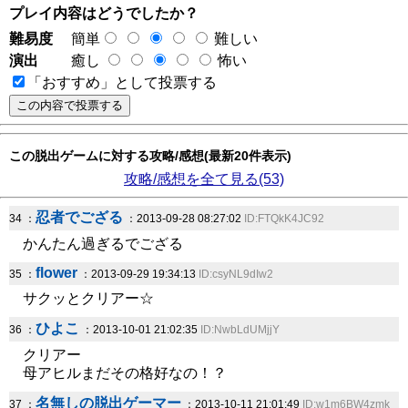
プレイ内容はどうでしたか？
難易度
簡単
難しい
演出
癒し
怖い
「おすすめ」として投票する
この脱出ゲームに対する攻略/感想(最新20件表示)
攻略/感想を全て見る(53)
忍者でござる
34 ：
：2013-09-28 08:27:02
ID:FTQkK4JC92
かんたん過ぎるでござる
flower
35 ：
：2013-09-29 19:34:13
ID:csyNL9dIw2
サクッとクリアー☆
ひよこ
36 ：
：2013-10-01 21:02:35
ID:NwbLdUMjjY
クリアー
母アヒルまだその格好なの！？
名無しの脱出ゲーマー
37 ：
：2013-10-11 21:01:49
ID:w1m6BW4zmk