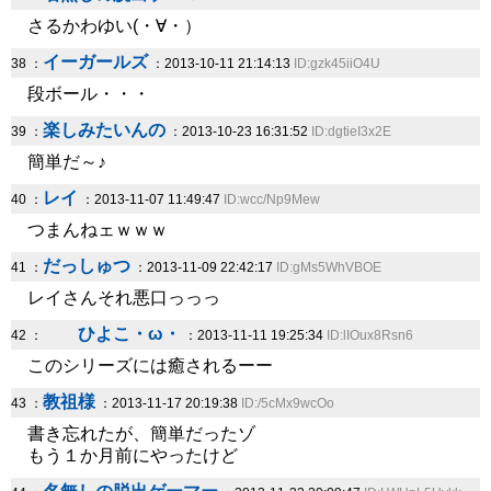
さるかわゆい(・∀・）
イーガールズ
38 ：
：2013-10-11 21:14:13
ID:gzk45iiO4U
段ボール・・・
楽しみたいんの
39 ：
：2013-10-23 16:31:52
ID:dgtieI3x2E
簡単だ～♪
レイ
40 ：
：2013-11-07 11:49:47
ID:wcc/Np9Mew
つまんねェｗｗｗ
だっしゅつ
41 ：
：2013-11-09 22:42:17
ID:gMs5WhVBOE
レイさんそれ悪口っっっ
ひよこ・ω・
42 ：
：2013-11-11 19:25:34
ID:lIOux8Rsn6
このシリーズには癒されるーー
教祖様
43 ：
：2013-11-17 20:19:38
ID:/5cMx9wcOo
書き忘れたが、簡単だったゾ
もう１か月前にやったけど