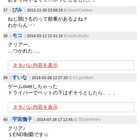
ぴみ
37 ：
：2013-11-30 23:08:19
ID:Zww0CleMew
ねじ開けるのって順番があるよね？
わからん･･･
モコ
38 ：
：2014-03-12 21:41:16
ID:aQIXc8xyEc
クリアー。
…つかれた…。
ネタバレ内容を表示
すいな
39 ：
：2014-03-28 12:27:20
ID:FZ.gvrWeKI
ゲームoverしちゃった
ドライバーでベットの下はずそうとしたら、、、
ネタバレ内容を表示
宇宙撫子
40 ：
：2014-07-28 17:12:45
ID:TEUtoRPdFs
クリア♪
１END制覇です☆