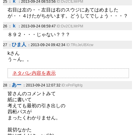
ｋ
25 ：
：2013-09-24 08:53:56
ID:Dv2CtLMrPM
右目は左の・・左目は右のスウジにあてはめました
が・・４けたがちがいます。どうしてでしょう・・・？
ｋ
26 ：
：2013-09-24 08:59:47
ID:Dv2CtLMrPM
８９２・・・じゃない？？？
ひま人
27 ：
：2013-09-24 09:42:34
ID:TRcJeUBXcw
kさん
う～ん。。
ネタバレ内容を表示
あー
28 ：
：2013-09-24 12:07:32
ID:xPnFIgfr/g
皆さんのコメントみて
紙に書いて
考えても最初の引き出しの
四桁パスが
まったくわかりません。
親切なかた