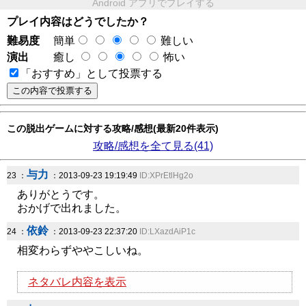
Android アプリでプレイする
プレイ内容はどうでしたか？
難易度
簡単
難しい
演出
癒し
怖い
「おすすめ」として投票する
この脱出ゲームに対する攻略/感想(最新20件表示)
攻略/感想を全て見る(41)
与力
23 ：
：2013-09-23 19:19:49
ID:XPrEtlHg2o
ありがとうです。
おかげで出れました。
依鈴
24 ：
：2013-09-23 22:37:20
ID:LXazdAiP1c
相変わらずややこしいね。
ネタバレ内容を表示