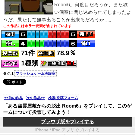
Room6。何度目だろうか、また狭
い個室に閉じ込められてしまったよ
うだ。果たして無事出ることが出来るだろうか…。
この作品にはホラー要素が含まれています
71件
78.9％
1種類
タグ:1
フラッシュゲーム実験室
<<前の作品
次の作品>>
検索/投稿フォーム
「ある幽霊屋敷からの脱出 Room6」をプレイして、このゲ
ームについて投票してみよう！
ブラウザ版をプレイする
iPhone / iPad アプリでプレイする