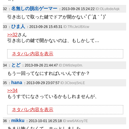
名無しの脱出ゲーマー
32 ：
：2013-09-26 15:24:22
ID:OLufodeAqk
引き出しで取った鍵でドアが開かないﾟ(ﾟ´Д｀ﾟ)ﾟ
ひま人
33 ：
：2013-09-26 15:45:31
ID:TRcJeUBXcw
>>32
さん
引き出しの鍵で開かないのは、もしかして…
ネタバレ内容を表示
とど
34 ：
：2013-09-26 21:44:47
ID:DM9zlep0m.
もう一回ってなにすればいいんですか？
hana
35 ：
：2013-09-29 23:07:57
ID:3CboojSnLE
>>34
もうすでになさっているかもしれませんが、
ネタバレ内容を表示
mikku
36 ：
：2013-10-01 16:25:18
ID:ww6AKcry7E
あまり怖くなくて…ホッとしました。。