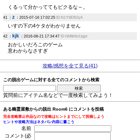
くるって分かっててもビクるな～。
z
41 ：
：2015-07-16 17:02:25
ID:N1Y9Ef02yA
いすの下の4ケタがわかりません
kjk
42 ：
：2016-08-21 17:34:47
ID:NMtbNcUgpI
おかしいだろこのゲーム
意わからなさすぎ
攻略/感想を全て見る(41)
この脱出ゲームに対する全てのコメントから検索
質問前にアイテム名などで一度検索してみよう！
ある幽霊屋敷からの脱出 Room6 にコメントを投稿
完全攻略禁止作品なので攻略はヒントまでにして投稿しよう
ヒントや攻略方法はネタバレ内容に書こう
名前
コメント(必