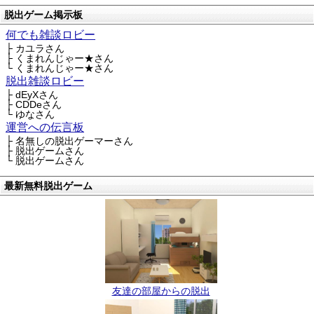
脱出ゲーム掲示板
何でも雑談ロビー
├ カユラさん
├ くまれんじゃー★さん
└ くまれんじゃー★さん
脱出雑談ロビー
├ dEyXさん
├ CDDeさん
└ ゆなさん
運営への伝言板
├ 名無しの脱出ゲーマーさん
├ 脱出ゲームさん
└ 脱出ゲームさん
最新無料脱出ゲーム
友達の部屋からの脱出