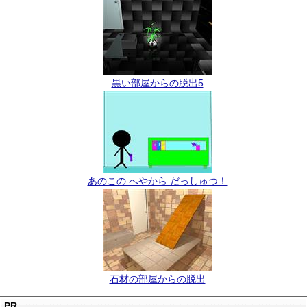
黒い部屋からの脱出5
あのこの へやから だっしゅつ！
石材の部屋からの脱出
PR