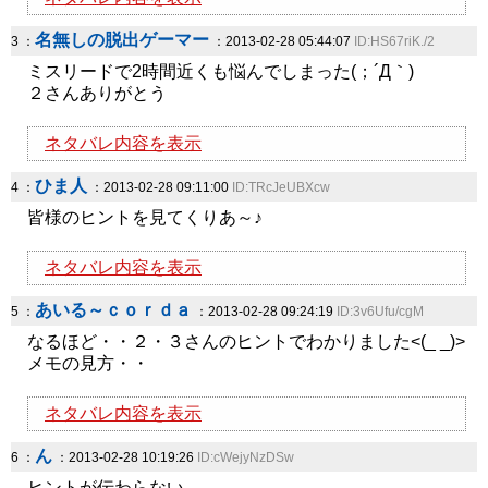
名無しの脱出ゲーマー
3 ：
：2013-02-28 05:44:07
ID:HS67riK./2
ミスリードで2時間近くも悩んでしまった(；´Д｀)
２さんありがとう
ネタバレ内容を表示
ひま人
4 ：
：2013-02-28 09:11:00
ID:TRcJeUBXcw
皆様のヒントを見てくりあ～♪
ネタバレ内容を表示
あいる～ｃｏｒｄａ
5 ：
：2013-02-28 09:24:19
ID:3v6Ufu/cgM
なるほど・・２・３さんのヒントでわかりました<(_ _)>
メモの見方・・
ネタバレ内容を表示
ん
6 ：
：2013-02-28 10:19:26
ID:cWejyNzDSw
ヒントが伝わらない