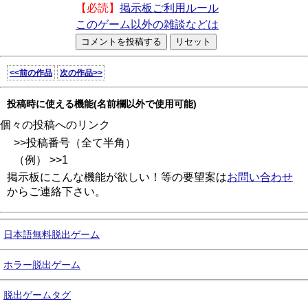
【必読】
掲示板ご利用ルール
このゲーム以外の雑談などは
<<前の作品
次の作品>>
投稿時に使える機能(名前欄以外で使用可能)
個々の投稿へのリンク
>>投稿番号（全て半角）
（例） >>1
掲示板にこんな機能が欲しい！等の要望案は
お問い合わせ
からご連絡下さい。
日本語無料脱出ゲーム
ホラー脱出ゲーム
脱出ゲームタグ