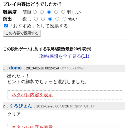
プレイ内容はどうでしたか？
難易度
簡単
難しい
演出
癒し
怖い
「おすすめ」として投票する
この脱出ゲームに対する攻略/感想(最新20件表示)
攻略/感想を全て見る(11)
domo
1 ：
：2013-02-28 00:24:59
ID:Y.4007ecww
出れた～！
ヒントの解釈でちょっと混乱しました。
ネタバレ内容を表示
くろぴょん
2 ：
：2013-02-28 00:58:26
ID:zpxVTQ1u1Y
クリア
ネタバレ内容を表示