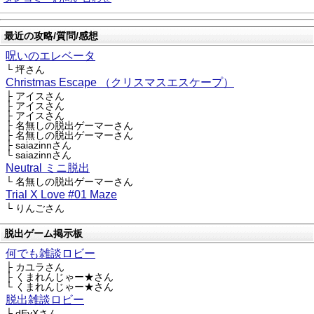
最近の攻略/質問/感想
呪いのエレベータ
└ 坪さん
Christmas Escape （クリスマスエスケープ）
├ アイスさん
├ アイスさん
├ アイスさん
├ 名無しの脱出ゲーマーさん
├ 名無しの脱出ゲーマーさん
├ saiazinnさん
└ saiazinnさん
Neutral ミニ脱出
└ 名無しの脱出ゲーマーさん
Trial X Love #01 Maze
└ りんごさん
脱出ゲーム掲示板
何でも雑談ロビー
├ カユラさん
├ くまれんじゃー★さん
└ くまれんじゃー★さん
脱出雑談ロビー
├ dEyXさん