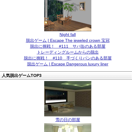
Night fall
脱出ゲーム | Escape The jeweled crown 宝冠
脱出に挑戦！ #111 サバ缶のある部屋
トレーディングルームからの脱出
脱出に挑戦！ #110 手づくりパンのある部屋
脱出ゲーム | Escape Dangerous luxury liner
人気脱出ゲームTOP3
雪の日の部屋