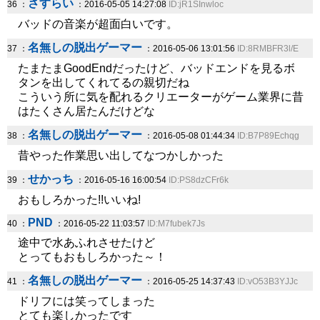
さすらい
36 ：
：2016-05-05 14:27:08
ID:jR1SInwloc
バッドの音楽が超面白いです。
名無しの脱出ゲーマー
37 ：
：2016-05-06 13:01:56
ID:8RMBFR3l/E
たまたまGoodEndだったけど、バッドエンドを見るボ
タンを出してくれてるの親切だね
こういう所に気を配れるクリエーターがゲーム業界に昔
はたくさん居たんだけどな
名無しの脱出ゲーマー
38 ：
：2016-05-08 01:44:34
ID:B7P89Echqg
昔やった作業思い出してなつかしかった
せかっち
39 ：
：2016-05-16 16:00:54
ID:PS8dzCFr6k
おもしろかった!!いいね!
PND
40 ：
：2016-05-22 11:03:57
ID:M7fubek7Js
途中で水あふれさせたけど
とってもおもしろかった～！
名無しの脱出ゲーマー
41 ：
：2016-05-25 14:37:43
ID:vO53B3YJJc
ドリフには笑ってしまった
とても楽しかったです