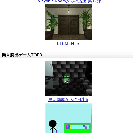
Lo.nyan's Roomからの脱出 第12弾
ELEMENTS
簡単脱出ゲームTOP3
黒い部屋からの脱出5