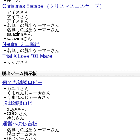
└ 坪さん
Christmas Escape （クリスマスエスケープ）
├ アイスさん
├ アイスさん
├ アイスさん
├ 名無しの脱出ゲーマーさん
├ 名無しの脱出ゲーマーさん
├ saiazinnさん
└ saiazinnさん
Neutral ミニ脱出
└ 名無しの脱出ゲーマーさん
Trial X Love #01 Maze
└ りんごさん
脱出ゲーム掲示板
何でも雑談ロビー
├ カユラさん
├ くまれんじゃー★さん
└ くまれんじゃー★さん
脱出雑談ロビー
├ dEyXさん
├ CDDeさん
└ ゆなさん
運営への伝言板
├ 名無しの脱出ゲーマーさん
├ 脱出ゲームさん
└ 脱出ゲームさん