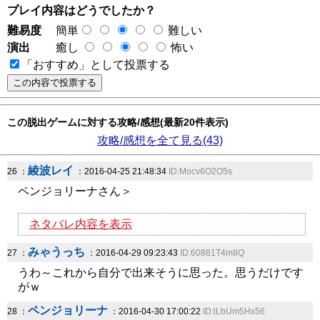
プレイ内容はどうでしたか？
難易度
簡単
難しい
演出
癒し
怖い
「おすすめ」として投票する
この脱出ゲームに対する攻略/感想(最新20件表示)
攻略/感想を全て見る(43)
綾波レイ
26 ：
：2016-04-25 21:48:34
ID:Mocv6O2O5s
ペンジョリーナさん＞
ネタバレ内容を表示
みゃうっち
27 ：
：2016-04-29 09:23:43
ID:60881T4m8Q
うわ～これから自分で出来そうに思った。思うだけです
がｗ
ペンジョリーナ
28 ：
：2016-04-30 17:00:22
ID:lLbUm5Hx56