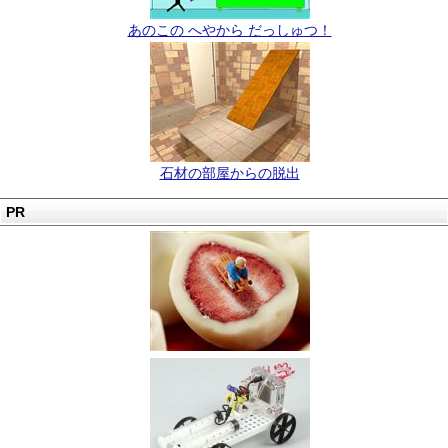
あのこの へやから だっしゅつ！
石材の部屋からの脱出
PR