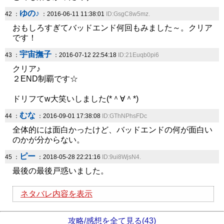
ゆの♪
42 ：
：2016-06-11 11:38:01
ID:GsgC8w5mz.
おもしろすぎてバッドエンド何回もみました～。クリア
です！
宇宙撫子
43 ：
：2016-07-12 22:54:18
ID:21Euqb0pi6
クリア♪
２END制覇です☆
ドリフてw大笑いしました(*＾∀＾*)
むな
44 ：
：2016-09-01 17:38:08
ID:GThNPhsFDc
全体的には面白かったけど、バッドエンドの何が面白い
のかが分からない。
ピー
45 ：
：2018-05-28 22:21:16
ID:9ui8WjsN4.
最後の最後戸惑いました。
ネタバレ内容を表示
攻略/感想を全て見る(43)