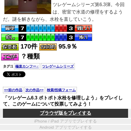
ツレゲームシリーズ第6.3弾。今回
は、密室で水道の修理をするよう
だ。謎を解きながら、水栓を直していこう。
170件
95.9％
？種類
タグ:1
極楽カンフー♂
ツレゲームシリーズ
<<前の作品
次の作品>>
検索/投稿フォーム
「ツレゲーム6.3 ポトポト水栓を修理しよう」をプレイし
て、このゲームについて投票してみよう！
ブラウザ版をプレイする
iPhone / iPad アプリでプレイする
Android アプリでプレイする