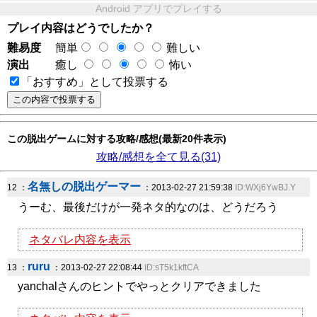
Android アプリでプレイする
プレイ内容はどうでしたか？
難易度
簡単
難しい
演出
癒し
怖い
「おすすめ」として投票する
この脱出ゲームに対する攻略/感想(最新20件表示)
攻略/感想を全て見る(31)
名無しの脱出ゲーマー
12 ：
：2013-02-27 21:59:38
ID:WXj6YwBJ.Y
うーむ、最後だけが一発ネタ的なのは、どうだろう
ネタバレ内容を表示
ruru
13 ：
：2013-02-27 22:08:44
ID:sT5k1kftCA
yanchalさんのヒントでやっとクリアできました