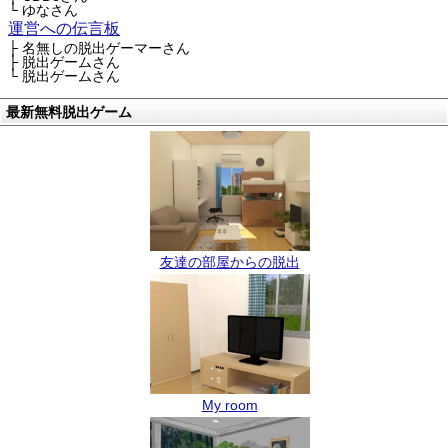
└ ゆなさん
運営への伝言板
├ 名無しの脱出ゲーマーさん
├ 脱出ゲームさん
└ 脱出ゲームさん
最新無料脱出ゲーム
友達の部屋からの脱出
My room