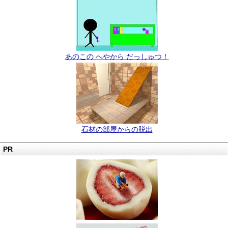
あのこの へやから だっしゅつ！
石材の部屋からの脱出
PR