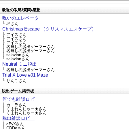
最近の攻略/質問/感想
呪いのエレベータ
└ 坪さん
Christmas Escape （クリスマスエスケープ）
├ アイスさん
├ アイスさん
├ アイスさん
├ 名無しの脱出ゲーマーさん
├ 名無しの脱出ゲーマーさん
├ saiazinnさん
└ saiazinnさん
Neutral ミニ脱出
└ 名無しの脱出ゲーマーさん
Trial X Love #01 Maze
└ りんごさん
脱出ゲーム掲示板
何でも雑談ロビー
├ カユラさん
├ くまれんじゃー★さん
└ くまれんじゃー★さん
脱出雑談ロビー
├ dEyXさん
├ CDDeさん