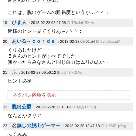
皆さんのヒントで脱出。
これは、脱出ゲームの難易度というか…＾＾；
ひま人
19 ：
：2013-02-28 08:27:08
ID:TRcJeUBXcw
皆様のヒント見てくりあ～♪＾＾；
あいる～ｃｏｒｄａ
20 ：
：2013-02-28 09:01:54
ID:3v6Ufu/cgM
くりあしたけど・・
５さんのヒントがすべてでした・・
無かったらみなさんと同じ自力はムリの思い・・
ふ
21 ：
：2013-02-28 09:50:12
ID:yU7YfkOkYo
ヒント必須
ネタバレ内容を表示
脱出公爵
22 ：
：2013-02-28 13:13:19
ID:.QQyTqih7g
なんとかクリア
名無しの脱出ゲーマー
23 ：
：2013-02-28 13:47:18
ID:tLXMF1p9vg
ふくみみ