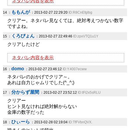
ネタバレ内容を表示
ももんが
14 ：
：2013-02-27 22:29:20
ID:R8CnEfglbg
クリアー。ネタバレ見なくては、絶対考えつかない数字
ですよね。
くろぴょん
15 ：
：2013-02-27 22:49:46
ID:zpxVTQ1u1Y
クリアしたけど
ネタバレ内容を表示
domo
16 ：
：2013-02-27 23:46:12
ID:Y.4007ecww
ネタバレのおかげでクリア～。
あれは自力じゃムリでした(^_^;)
分からず屋間
17 ：
：2013-02-27 23:52:12
ID:tFl2x5sRLU
クリアー
ヒント見なければ絶対解からない
金庫の数字だった
ひぃーら
18 ：
：2013-02-28 02:19:04
ID:TfFVbnQVX.