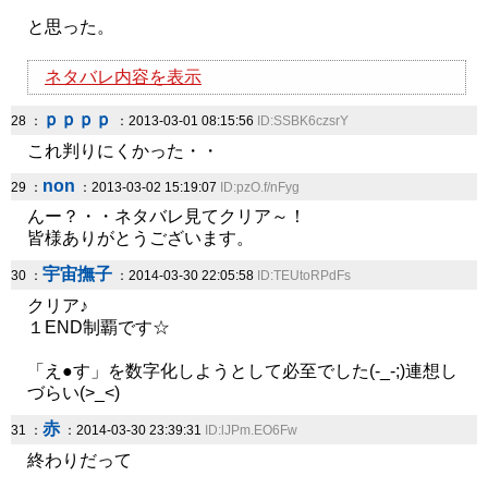
と思った。
ネタバレ内容を表示
ｐｐｐｐ
28 ：
：2013-03-01 08:15:56
ID:SSBK6czsrY
これ判りにくかった・・
non
29 ：
：2013-03-02 15:19:07
ID:pzO.f/nFyg
んー？・・ネタバレ見てクリア～！
皆様ありがとうございます。
宇宙撫子
30 ：
：2014-03-30 22:05:58
ID:TEUtoRPdFs
クリア♪
１END制覇です☆
「え●す」を数字化しようとして必至でした(-_-;)連想し
づらい(>_<)
赤
31 ：
：2014-03-30 23:39:31
ID:lJPm.EO6Fw
終わりだって