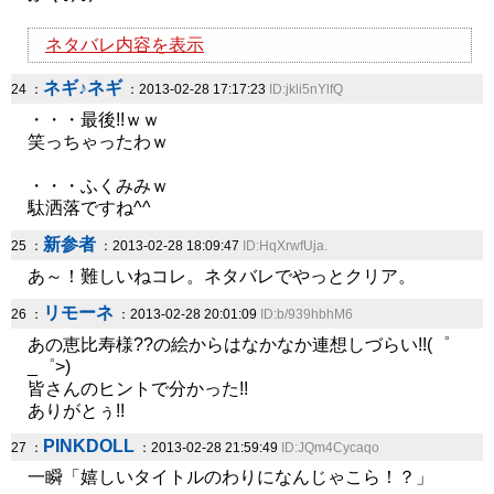
ネタバレ内容を表示
ネギ♪ネギ
24 ：
：2013-02-28 17:17:23
ID:jkli5nYlfQ
・・・最後!!ｗｗ
笑っちゃったわｗ
・・・ふくみみｗ
駄洒落ですね^^
新参者
25 ：
：2013-02-28 18:09:47
ID:HqXrwfUja.
あ～！難しいねコレ。ネタバレでやっとクリア。
リモーネ
26 ：
：2013-02-28 20:01:09
ID:b/939hbhM6
あの恵比寿様??の絵からはなかなか連想しづらい!!(゜
_゜>)
皆さんのヒントで分かった!!
ありがとぅ!!
PINKDOLL
27 ：
：2013-02-28 21:59:49
ID:JQm4Cycaqo
一瞬「嬉しいタイトルのわりになんじゃこら！？」