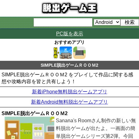
PC版を表示
おすすめアプリ
SIMPLE脱出ゲームＲＯＯＭ2
SIMPLE脱出ゲームＲＯＯＭ2 をプレイして作品に関する感
想や攻略内容を皆と共有しよう！
新着iPhone無料脱出ゲームアプリ
新着Android無料脱出ゲームアプリ
SIMPLE脱出ゲームＲＯＯＭ2
Sanana's Roomさん制作の新しい無
料脱出ゲームが出たよ。一画面の簡
単脱出ゲームシリーズ第2弾。今回