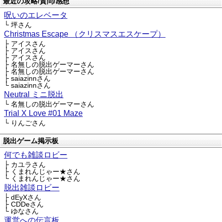
最近の攻略/質問/感想
呪いのエレベータ
└ 坪さん
Christmas Escape （クリスマスエスケープ）
├ アイスさん
├ アイスさん
├ アイスさん
├ 名無しの脱出ゲーマーさん
├ 名無しの脱出ゲーマーさん
├ saiazinnさん
└ saiazinnさん
Neutral ミニ脱出
└ 名無しの脱出ゲーマーさん
Trial X Love #01 Maze
└ りんごさん
脱出ゲーム掲示板
何でも雑談ロビー
├ カユラさん
├ くまれんじゃー★さん
└ くまれんじゃー★さん
脱出雑談ロビー
├ dEyXさん
├ CDDeさん
└ ゆなさん
運営への伝言板