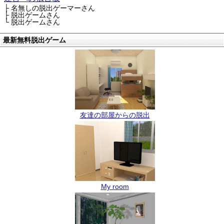
├ 名無しの脱出ゲーマーさん
├ 脱出ゲームさん
└ 脱出ゲームさん
最新無料脱出ゲーム
友達の部屋からの脱出
My room