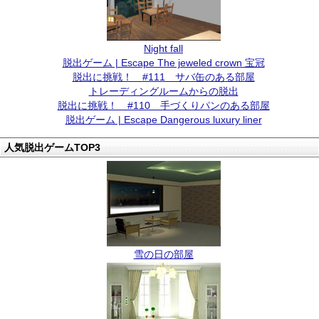
Night fall
脱出ゲーム | Escape The jeweled crown 宝冠
脱出に挑戦！ #111 サバ缶のある部屋
トレーディングルームからの脱出
脱出に挑戦！ #110 手づくりパンのある部屋
脱出ゲーム | Escape Dangerous luxury liner
人気脱出ゲームTOP3
雪の日の部屋