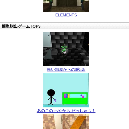
ELEMENTS
簡単脱出ゲームTOP3
黒い部屋からの脱出5
あのこの へやから だっしゅつ！