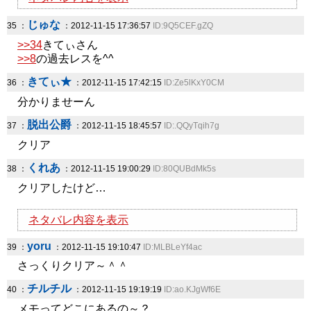
じゅな
35 ：
：2012-11-15 17:36:57
ID:9Q5CEF.gZQ
>>34
きてぃさん
>>8
の過去レスを^^
きてぃ★
36 ：
：2012-11-15 17:42:15
ID:Ze5lKxY0CM
分かりませーん
脱出公爵
37 ：
：2012-11-15 18:45:57
ID:.QQyTqih7g
クリア
くれあ
38 ：
：2012-11-15 19:00:29
ID:80QUBdMk5s
クリアしたけど…
ネタバレ内容を表示
yoru
39 ：
：2012-11-15 19:10:47
ID:MLBLeYf4ac
さっくりクリア～＾＾
チルチル
40 ：
：2012-11-15 19:19:19
ID:ao.KJgWf6E
メモってどこにあるの～？