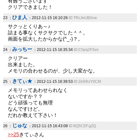
有難うございます
クリアできました！
ひま人
23 ：
：2012-11-15 16:10:26
ID:TRcJeUBXcw
サクッとくりあ～♪
詰まる事なくサクサクでした＾＾。
画面を拡大したからかな(^_-)？。
みっちー
24 ：
：2012-11-15 16:35:34
ID:Chjrq2FSvs
クリアー
出来ました。
メモリの合わせるのが、少し大変かな。
きてぃ★
25 ：
：2012-11-15 16:39:53
ID:Ze5lKxY0CM
メモリってあわせられなく
ないですか？？
どう頑張っても無理
なんですけど。
だれか教えて下さい！
じゅな
26 ：
：2012-11-15 16:43:08
ID:9Q5CEF.gZQ
>>25
きてぃさん