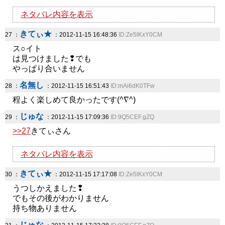
ネタバレ内容を表示
きてぃ★
27 ：
：2012-11-15 16:48:36
ID:Ze5lKxY0CM
ス○イト
は見つけました❢でも
やっぱり合いません
名無し
28 ：
：2012-11-15 16:51:43
ID:mAi6dK0TFw
程よく楽しめて良かったです(^∇^)
じゅな
29 ：
：2012-11-15 17:09:36
ID:9Q5CEF.gZQ
>>27
きてぃさん
ネタバレ内容を表示
きてぃ★
30 ：
：2012-11-15 17:17:08
ID:Ze5lKxY0CM
うつしかえました❢
でもその後がわかりません
持ち物ありません
じゅな