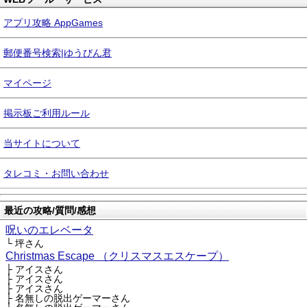
アプリ攻略 AppGames
郵便番号検索|ゆうびん君
マイページ
掲示板ご利用ルール
当サイトについて
タレコミ・お問い合わせ
最近の攻略/質問/感想
呪いのエレベータ
└ 坪さん
Christmas Escape （クリスマスエスケープ）
├ アイスさん
├ アイスさん
├ アイスさん
├ 名無しの脱出ゲーマーさん