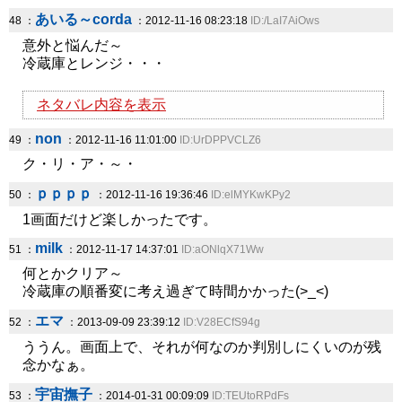
あいる～corda
48 ：
：2012-11-16 08:23:18
ID:/LaI7AiOws
意外と悩んだ～
冷蔵庫とレンジ・・・
ネタバレ内容を表示
non
49 ：
：2012-11-16 11:01:00
ID:UrDPPVCLZ6
ク・リ・ア・～・
ｐｐｐｐ
50 ：
：2012-11-16 19:36:46
ID:elMYKwKPy2
1画面だけど楽しかったです。
milk
51 ：
：2012-11-17 14:37:01
ID:aONlqX71Ww
何とかクリア～
冷蔵庫の順番変に考え過ぎて時間かかった(>_<)
エマ
52 ：
：2013-09-09 23:39:12
ID:V28ECfS94g
ううん。画面上で、それが何なのか判別しにくいのが残
念かなぁ。
宇宙撫子
53 ：
：2014-01-31 00:09:09
ID:TEUtoRPdFs