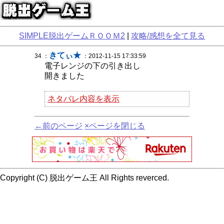
SIMPLE脱出ゲームＲＯＯＭ2
|
攻略/感想を全て見る
きてぃ★
34 ：
：2012-11-15 17:33:59
電子レンジの下の引き出し
開きました
ネタバレ内容を表示
←前のページ
×ページを閉じる
Copyright (C) 脱出ゲーム王 All Rights reverced.