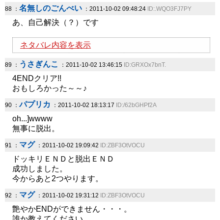
名無しのごんべい
88 ：
：2011-10-02 09:48:24
ID:.WQO3FJ7PY
あ、自己解決（？）です
ネタバレ内容を表示
うさぎんこ
89 ：
：2011-10-02 13:46:15
ID:GRXOx7bnT.
4ENDクリア!!
おもしろかった～～♪
パプリカ
90 ：
：2011-10-02 18:13:17
ID:/62bGHPf2A
oh...]wwww
無事に脱出。
マグ
91 ：
：2011-10-02 19:09:42
ID:ZBF3OtVOCU
ドッキリＥＮＤと脱出ＥＮＤ
成功しました。
今からあと2つやります。
マグ
92 ：
：2011-10-02 19:31:12
ID:ZBF3OtVOCU
艶やかENDができません・・・。
誰か教えてください。