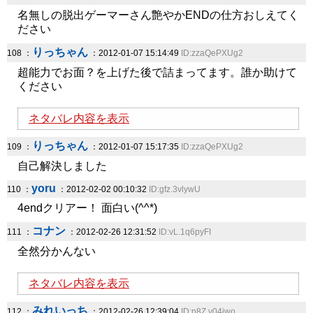
名無しの脱出ゲーマーさん艶やかENDの仕方おしえてく
ださい
りっちゃん
108 ：
：2012-01-07 15:14:49
ID:zzaQePXUg2
超能力でお面？を上げた後で詰まってます。誰か助けて
ください
ネタバレ内容を表示
りっちゃん
109 ：
：2012-01-07 15:17:35
ID:zzaQePXUg2
自己解決しました
yoru
110 ：
：2012-02-02 00:10:32
ID:gfz.3vlywU
4endクリアー！ 面白い(^^*)
コナン
111 ：
：2012-02-26 12:31:52
ID:vL.1q6pyFI
全然分かんない
ネタバレ内容を表示
みれいっち
112 ：
：2012-02-26 12:39:04
ID:p8Z.y04iwo