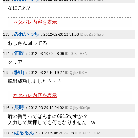
なにこれ?
ネタバレ内容を表示
みれいっち
113 ：
：2012-02-26 12:51:03
ID:p8Z.y04iwo
おじさん回ってる
笛吹
114 ：
：2012-03-10 02:58:06
ID:lGIB.TR3N.
クリア
影山
115 ：
：2012-03-27 16:19:27
ID:QIjhzI6t0E
脱出成功しました＾・＾
ネタバレ内容を表示
辰時
116 ：
：2012-03-29 12:04:02
ID:O.jhyN0eQc
唇の番号ってほんまに6915ですか？
入力して唇押しても何もなりません！w
はるるん
117 ：
：2012-05-08 20:32:08
ID:lO0mZhJ.BA