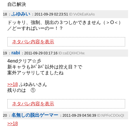
自己解決
ふゆみい
18 ：
：2011-09-29 02:23:51
ID:VvDkEaKaAs
ドッキリ、強制、脱出の３つしかできません（＞O＜）
／どーすればいーのー！？
ネタバレ内容を表示
rabi
19 ：
：2011-09-29 03:17:16
ID:caEQXHCHw.
4endクリア☆彡
新キャラもﾈﾊﾞﾈﾊﾞ以外は控え目？で
案外アッサリしてましたね
>>18
ふゆみいさん
残りのは ①
ネタバレ内容を表示
名無しの脱出ゲーマー
20 ：
：2011-09-29 04:56:39
ID:NPFoCDOoQI
>>18