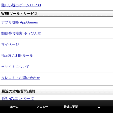
難しい脱出ゲームTOP30
WEBツール・サービス
アプリ攻略 AppGames
郵便番号検索|ゆうびん君
マイページ
掲示板ご利用ルール
当サイトについて
タレコミ・お問い合わせ
最近の攻略/質問/感想
呪いのエレベータ
└ 坪さん
ホーム
メニュー
最近の更新
▲
Christmas Escape （クリスマスエスケープ）