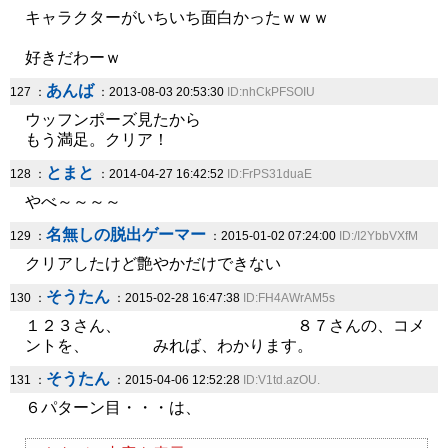
キャラクターがいちいち面白かったｗｗｗ
好きだわーｗ
あんば
127 ：
：2013-08-03 20:53:30
ID:nhCkPFSOIU
ウッフンポーズ見たから
もう満足。クリア！
とまと
128 ：
：2014-04-27 16:42:52
ID:FrPS31duaE
やべ～～～～
名無しの脱出ゲーマー
129 ：
：2015-01-02 07:24:00
ID:/I2YbbVXfM
クリアしたけど艶やかだけできない
そうたん
130 ：
：2015-02-28 16:47:38
ID:FH4AWrAM5s
１２３さん、 ８７さんの、コメ
ントを、 みれば、わかります。
そうたん
131 ：
：2015-04-06 12:52:28
ID:V1td.azOU.
６パターン目・・・は、