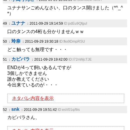
ユナナサンごめんなさい、口のタンス開けました（*^_^
*）
ユナナ
49 ：
：2011-09-29 19:14:59
ID:pdEu9QfguI
口のタンスの4桁も分かりませんｗｗ
玲奈
50 ：
：2011-09-29 19:30:18
ID:fkx9DmpRSU
どこ触っても無理です・・・
カピバラ
51 ：
：2011-09-29 19:42:00
ID:l72nWjcTJE
ENDが4って飼いあるんですが
3個しかできません
誰か教えてください
今出来ているのが・・・
ネタバレ内容を表示
snk
52 ：
：2011-09-29 19:51:42
ID:esV01q/9is
カピバラさん、