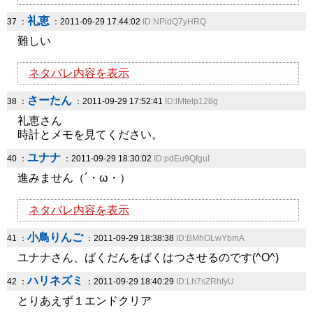
礼恵
37 ：
：2011-09-29 17:44:02
ID:NPidQ7yHRQ
難しい
ネタバレ内容を表示
さーたん
38 ：
：2011-09-29 17:52:41
ID:lMtelp128g
礼恵さん
時計とメモを見てください。
ユナナ
40 ：
：2011-09-29 18:30:02
ID:pdEu9QfguI
進みません（´・ω・）
ネタバレ内容を表示
小鳥りんご
41 ：
：2011-09-29 18:38:38
ID:BMhOLwYbmA
ユナナさん、ばくだんをばくはつさせるのです(^O^)
ハリネズミ
42 ：
：2011-09-29 18:40:29
ID:Lh7sZRhfyU
とりあえず１エンドクリア