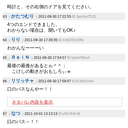
時計と、その右側のドアを見てください。
かたつむり
63 ：
：2011-09-30 17:22:55
ID:JpnUwZTlZ2
4つのエンドできました。
わからない場合は、聞いてもOK♪
りり
64 ：
：2011-09-30 17:39:35
ID:AXBZWVZ9tk
わかんなーーーい
ＲｅｉＮ
65 ：
：2011-09-30 17:54:57
ID:IytymPBhsA
最後の最後があるとゎ＾＾；
こけしの動きがおもしろぃｗ
リリッチャ
66 ：
：2011-09-30 17:58:07
ID:IC69DxsiiA
口のパスなんやー！！
ネタバレ内容を表示
なつ
67 ：
：2011-10-01 13:13:13
ID:y96JXAhJb.
口のパス～！！