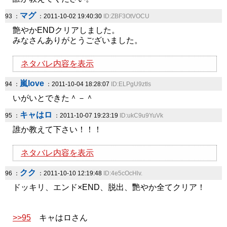
マグ
93 ：
：2011-10-02 19:40:30
ID:ZBF3OtVOCU
艶やかENDクリアしました。
みなさんありがとうございました。
ネタバレ内容を表示
嵐love
94 ：
：2011-10-04 18:28:07
ID:ELPgU9ztls
いがいとできた＾－＾
キャはロ
95 ：
：2011-10-07 19:23:19
ID:ukC9u9YuVk
誰か教えて下さい！！！
ネタバレ内容を表示
クク
96 ：
：2011-10-10 12:19:48
ID:4e5cOcHlv.
ドッキリ、エンド×END、脱出、艷やか全てクリア！
>>95
キャはロさん