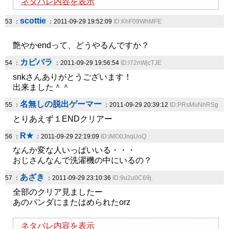
ネタバレ内容を表示
scottie
53 ：
：2011-09-29 19:52:09
ID:KhF09WhMFE
艶やかendって、どうやるんですか？
カピバラ
54 ：
：2011-09-29 19:56:54
ID:l72nWjcTJE
snkさんありがとうございます！
出来ました＾＾
名無しの脱出ゲーマー
55 ：
：2011-09-29 20:39:12
ID:PRsMuNhRSg
とりあえず１ENDクリアー
R★
56 ：
：2011-09-29 22:19:09
ID:iMO0JnqUoQ
なんか変な人いっぱいいる・・・
おじさんなんで洗濯機の中にいるの？
あざき
57 ：
：2011-09-29 23:10:36
ID:9u2u0C69j.
全部のクリア見ましたー
あのパンダにまたはめられたorz
ネタバレ内容を表示