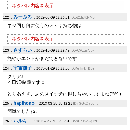
ネタバレ内容を表示
みーぷる
122 ：
：2012-08-09 12:26:31
ID:o21hJKIvM6
ネジ回し何に使うの＞＜；持ち物は
ネタバレ内容を表示
さすらい
123 ：
：2012-10-09 22:29:49
ID:VCPzqs/3pk
艶やかエンドがまだできないです
宇宙撫子
124 ：
：2013-01-29 23:22:08
ID:KeTntkTBBs
クリア♪
４END制覇です☆
とりあえず、あのスイッチは押しちゃいますよね(^∀^;)
hapihono
125 ：
：2013-03-29 15:42:21
ID:rGGkCY05hg
簡単でしたね。
ハルキ
126 ：
：2013-04-14 16:15:01
ID:WDqsWwqTzE