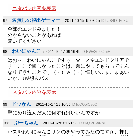
ネタバレ内容を表示
名無しの脱出ゲーマー
97 ：
：2011-10-15 15:08:25
ID:9aB4DTEcEU
全部のエンドみました！
分からないことがあれば
聞いてください！
わいにゃんこ
98 ：
：2011-10-17 09:16:49
ID:HWvGh4k2mE
はお～、わいにゃんこですぅ・ｗ・ノ全エンドクリアで
す！ここで悔しかったことは、弟にやってもらってすん
なりできたことです（・）ｗ（・）悔しい…ま、まぁい
いか。↓感想＆パス
ネタバレ内容を表示
ドッかん
99 ：
：2011-10-17 11:10:33
ID:IoCGofGvuQ
壁にめり込んだ人に何すればいいんですか
ぷーちゃん
100 ：
：2011-10-20 02:21:53
ID:0kQ.2HWNhI
パスをわいにゃんこサンのをやってみたのですが、押し