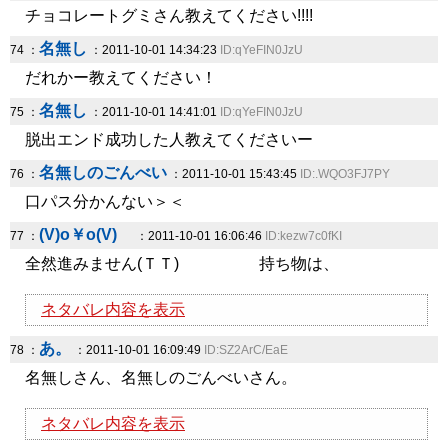
チョコレートグミさん教えてください!!!!
名無し
74 ：
：2011-10-01 14:34:23
ID:qYeFIN0JzU
だれかー教えてください！
名無し
75 ：
：2011-10-01 14:41:01
ID:qYeFIN0JzU
脱出エンド成功した人教えてくださいー
名無しのごんべい
76 ：
：2011-10-01 15:43:45
ID:.WQO3FJ7PY
口パス分かんない＞＜
(V)o￥o(V)
77 ：
：2011-10-01 16:06:46
ID:kezw7c0fKI
全然進みません(ＴＴ) 持ち物は、
ネタバレ内容を表示
あ。
78 ：
：2011-10-01 16:09:49
ID:SZ2ArC/EaE
名無しさん、名無しのごんべいさん。
ネタバレ内容を表示