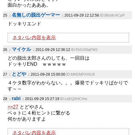
面白かったあああ。
名無しの脱出ゲーマー
25 ：
：2011-09-29 12:12:56
ID:B6a9cACpP.
ドッキリエンド
ネタバレ内容を表示
マイケル
26 ：
：2011-09-29 12:36:12
ID:Pj41G0qFW2
どの脱出太郎さんのしても、一回目は
ドッキリEND ｗｗｗｗｗ
とどや
27 ：
：2011-09-29 15:00:00
ID:MM2MPXXlU6
４ケタ数字がわからない。。。爆発でドッキリばかりで
す～～
rabi
28 ：
：2011-09-29 15:27:19
ID:caEQXHCHw.
>>27
とどやさん
ベｏトに４桁ヒントに繋がる
何かがありますよ
ネタバレ内容を表示