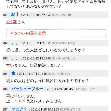
ても押しても反応しません。何か必要なアイテムを所持
してないとあかないのですか？
騎士
101 ：
：2011-10-20 07:48:30
ID:iZCIySLt4g
>>100
さん
ネタバレ内容を表示
。。
102 ：
：2011-10-22 13:53:26
ID:x8NmKCMqs2
壁に埋まった人はどこにいるのでしょうか？
。。
103 ：
：2011-10-22 13:57:05
ID:x8NmKCMqs2
すいません。自己解決しました。
歯
104 ：
：2011-11-07 11:17:01
ID:eeP9Ah9Xus
納豆の人はどのように風呂に入れるのですか？
バッシューブルー
106 ：
：2011-11-24 18:34:25
ID:ldujKFDY.Y
再びすいません。
上、１０５長文レスすみません
マニア？
107 ：
：2011-11-28 20:02:27
ID:BRkviY7CH.