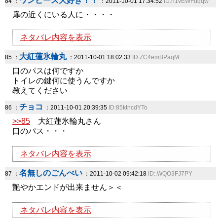
ワンピース大好き！！
84 ：
：2011-10-01 17:34:52
ID:n1vEWFdqqw
扉の近くにいる人に・・・・
ネタバレ内容を表示
大紅蓮氷輪丸
85 ：
：2011-10-01 18:02:33
ID:ZC4emBPaqM
口のパスは何ですか
トイレの鍵何に使うんですか
教えてください
チョコ
86 ：
：2011-10-01 20:39:35
ID:85ktncdYTo
>>85
大紅蓮氷輪丸さん
口のパス・・・
ネタバレ内容を表示
名無しのごんべい
87 ：
：2011-10-02 09:42:18
ID:.WQO3FJ7PY
艶やかエンドが出来ません＞＜
ネタバレ内容を表示