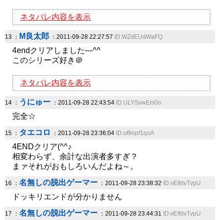
ネタバレ内容を表示
M良太郎
13 ：
：2011-09-28 22:27:57
ID:WZdEUdWaFQ
4endクリアしました―^^
このシリーズ好き＠
ネタバレ内容を表示
うにゅー
14 ：
：2011-09-28 22:43:54
ID:ULYSvwEm0o
完全☆
タエコロ
15 ：
：2011-09-28 23:36:04
ID:uf9opf1qoA
4ENDクリア(^^♪
相変わらず、余計な出演者多すぎ？
まァそれがおもしろいんだよね～。
名無しの脱出ゲーマー
16 ：
：2011-09-28 23:38:32
ID:vEIfdvTvpU
ドッキリエンドが分かりません
名無しの脱出ゲーマー
17 ：
：2011-09-28 23:44:31
ID:vEIfdvTvpU