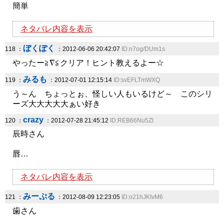
簡単
ネタバレ内容を表示
ぼくぽく
118 ：
：2012-06-06 20:42:07
ID:n7og/DUm1s
やったー≧∇≦クリア！ヒント教えるよー☆
みるも
119 ：
：2012-07-01 12:15:14
ID:svEFLTmWXQ
う～ん ちょっとぉ、怪しい人もいるけど～ このシリ
ーズ大大大大大ぁい好き
crazy
120 ：
：2012-07-28 21:45:12
ID:REB66Nu5ZI
辰時さん
唇…
ネタバレ内容を表示
みーぷる
121 ：
：2012-08-09 12:23:05
ID:o21hJKIvM6
歯さん