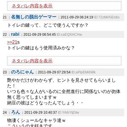
ネタバレ内容を表示
名無しの脱出ゲーマー
21 ：
：2011-09-29 06:24:19
ID:72zMH5En8o
トイレの鍵って、どこで使うんですか？
rabi
22 ：
：2011-09-29 06:54:45
ID:caEQXHCHw.
>>21
s
トイレの鍵はもう使用済みかな？
ネタバレ内容を表示
のろにゃん
23 ：
：2011-09-29 07:29:54
ID:aPlpEMi6Wk
艶やかだけがわからず、ヒントを見させてもらいまし
た！
いつも色々な人がいるのに全然進行に関係ないのが勿体
無く思ってしまいますｗ
納豆の彼はどうなったんでしょう・・
ろん
24 ：
：2011-09-29 10:40:37
ID:YA6iYtjDIw
物凄くシュールなキャラ達ｗ
こういうの大好きです。