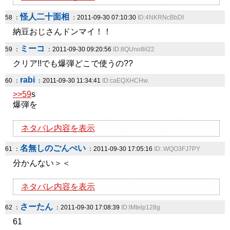
怪人二十面相
58 ：
：2011-09-30 07:10:30
ID:4NKRNcBbDI
納豆おじさんドンマイ！！
ミーコ
59 ：
：2011-09-30 09:20:56
ID:8QUno8il22
クリア!!でも爆弾どこで使うの??
rabi
60 ：
：2011-09-30 11:34:41
ID:caEQXHCHw.
>>59
s
爆弾を
ネタバレ内容を表示
名無しのごんべい
61 ：
：2011-09-30 17:05:16
ID:.WQO3FJ7PY
分かんない＞＜
ネタバレ内容を表示
さーたん
62 ：
：2011-09-30 17:08:39
ID:lMtelp128g
61