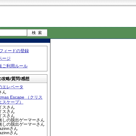
S フィードの登録
ページ
板ご利用ルール
攻略/質問/感想
のエレベータ
さん
stmas Escape （クリス
エスケープ）
アイスさん
アイスさん
アイスさん
名無しの脱出ゲーマーさん
名無しの脱出ゲーマーさん
iazinnさん
iazinnさん