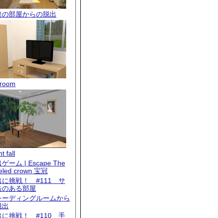
達の部屋からの脱出
room
t fall
ゲーム | Escape The
eled crown 宝冠
出に挑戦！ #111 サ
缶のある部屋
レーディングルームから
脱出
出に挑戦！ #110 手