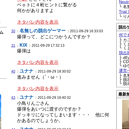
Neu
ベｏトに４桁ヒントに繋がる
└ 
何かがありますよ
Trial
└ 
0
ネタバレ内容を表示
脱出
名無しの脱出ゲーマー
30
：
：2011-09-29 16:33:03
ム
何で
爆弾って、どこにつかうんですか？
├ 
├ 
KIX
31
：
：2011-09-29 17:32:13
└ 
爆弾は
脱出
├ d
├ C
ネタバレ内容を表示
└ ゆ
運営
ユナナ
40
：
：2011-09-29 18:30:02
├ 
進みません（´・ω・）
├ 
└ 
ネタバレ内容を表示
最新
ユナナ
43
：
：2011-09-29 18:40:32
小鳥りんごさん
爆弾をあいつに渡すのですか？
ドッキリになってしまいます・・・ 他に何
かあるのでしょうか。