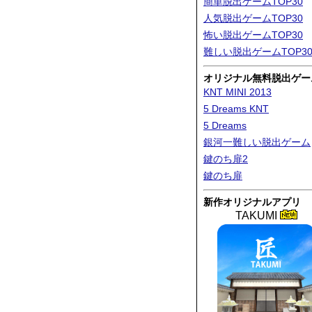
簡単脱出ゲームTOP30
人気脱出ゲームTOP30
怖い脱出ゲームTOP30
難しい脱出ゲームTOP3
オリジナル無料脱出ゲー
KNT MINI 2013
5 Dreams KNT
5 Dreams
銀河一難しい脱出ゲーム
鍵のち扉2
鍵のち扉
新作オリジナルアプリ
TAKUMI