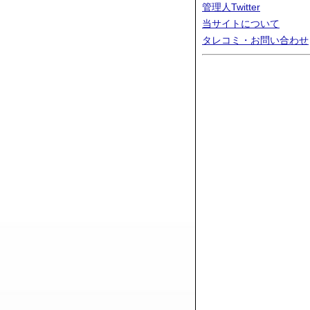
管理人Twitter
当サイトについて
タレコミ・お問い合わせ