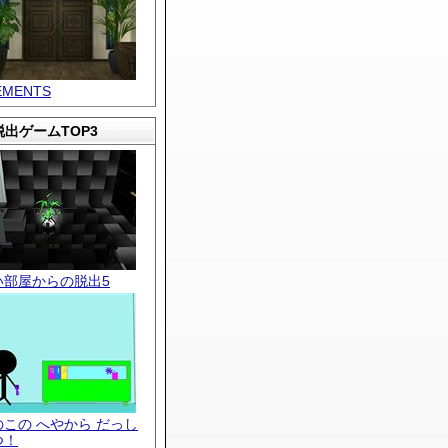
EMENTS
出ゲームTOP3
い部屋からの脱出5
のこの へやから だっし
つ！