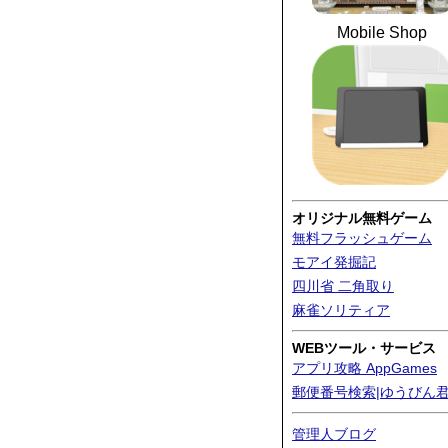
Mobile Shop
オリジナル無料ゲーム
無料フラッシュゲーム
モアイ発掘記
四川省 二角取り
麻雀ソリティア
WEBツール・サービス
アプリ攻略 AppGames
郵便番号検索|ゆうびん
管理人ブログ