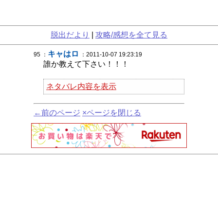
脱出だより
|
攻略/感想を全て見る
キャはロ
95 ：
：2011-10-07 19:23:19
誰か教えて下さい！！！
ネタバレ内容を表示
←前のページ
×ページを閉じる