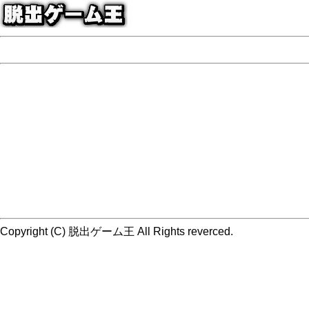
Copyright (C) 脱出ゲーム王 All Rights reverced.