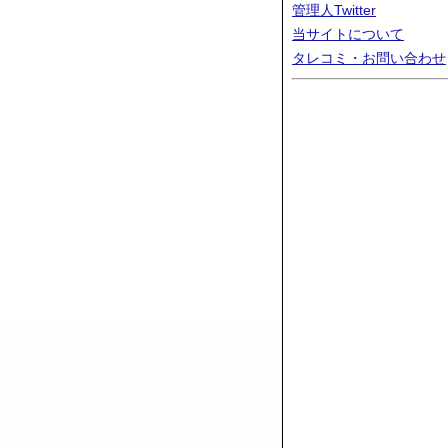
管理人Twitter
当サイトについて
タレコミ・お問い合わせ