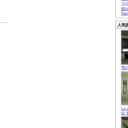
づ
脱出
Dan
人気脱
雪
Lo
出 