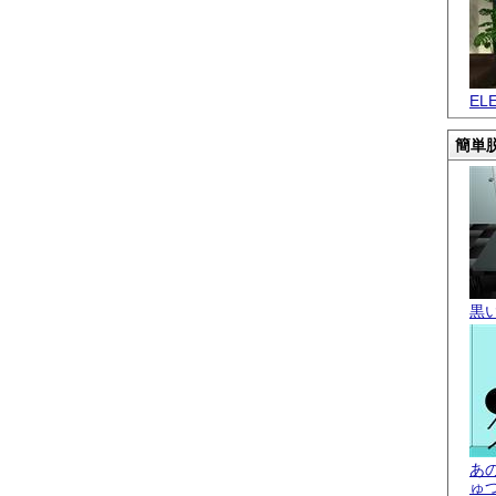
EL
簡単脱
黒
あ
ゅ