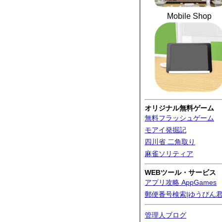
Mobile Shop
オリジナル無料ゲーム
無料フラッシュゲーム
モアイ発掘記
四川省 二角取り
麻雀ソリティア
WEBツール・サービス
アプリ攻略 AppGames
郵便番号検索|ゆうびん
管理人ブログ