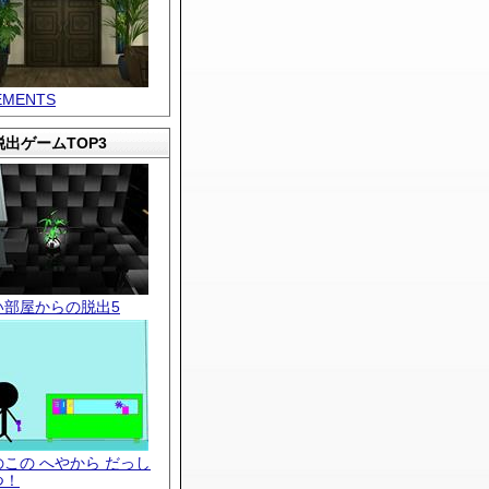
EMENTS
出ゲームTOP3
い部屋からの脱出5
のこの へやから だっし
つ！