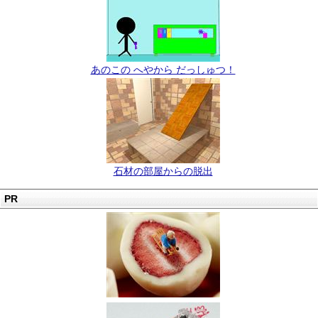
あのこの へやから だっしゅつ！
石材の部屋からの脱出
PR