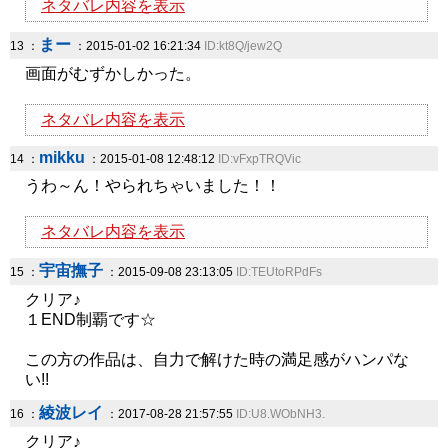
ネタバレ内容を表示
まー
13 ：
：2015-01-02 16:21:34
ID:kt8Q/jew2Q
画面がむずかしかった。
ネタバレ内容を表示
mikku
14 ：
：2015-01-08 12:48:12
ID:vFxpTRQVic
うわ～ん！やられちゃいました！！
ネタバレ内容を表示
宇宙撫子
15 ：
：2015-09-08 23:13:05
ID:TEUtoRPdFs
クリア♪
１END制覇です☆
この方の作品は、自力で解けた時の満足感がハンパな
い!!
綾波レイ
16 ：
：2017-08-28 21:57:55
ID:U8.WObNH3.
クリア♪