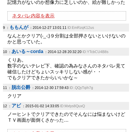
記憶力がないのか想像力に乏しいのか、絵が難しかった
ネタバレ内容を表示
ももんが
9 ：
：2014-12-27 13:01:11
ID:EmRzqK12us
なんとかクリア(-_-;)９分割は全部押さないといけないの
かと思っていた。
あいる～corda
10 ：
：2014-12-28 20:32:20
ID:YTcbCU4B8s
くりあ。
数字のないテレビ下、確認の為みなさんのネタバレ見て
確信したけどちょいスッキリしない感が・・
でもクリアできたからいいかな～
脱出公爵
11 ：
：2014-12-30 17:59:43
ID:.QQyTqih7g
クリア
アビ
12 ：
：2015-01-02 14:33:05
ID:Mxtys8QuxQ
ノーヒントでクリアできたのでそんなには悩まないけど
ＴＶ画面が面倒くさかった…