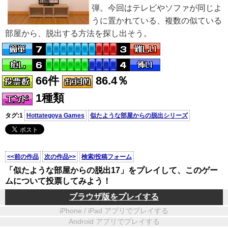
弾。今回はテレビやソファが同じよ
うに置かれている、複数の似ている
部屋から、脱出する方法を探し出そう。
66件
86.4％
1種類
タグ:1
Hottategoya Games
似たような部屋からの脱出シリーズ
<<前の作品
次の作品>>
検索/投稿フォーム
「似たような部屋からの脱出17」をプレイして、このゲー
ムについて投票してみよう！
ブラウザ版をプレイする
iPhone / iPad アプリでプレイする
Android アプリでプレイする