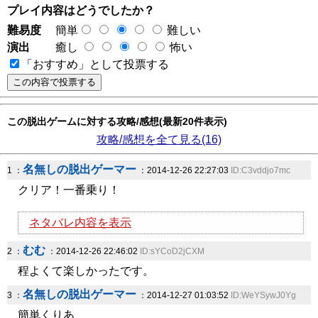
プレイ内容はどうでしたか？
難易度
簡単
難しい
演出
癒し
怖い
「おすすめ」として投票する
この脱出ゲームに対する攻略/感想(最新20件表示)
攻略/感想を全て見る(16)
名無しの脱出ゲーマー
1 ：
：2014-12-26 22:27:03
ID:C3vddjo7mc
クリア！一番乗り！
ネタバレ内容を表示
むむ
2 ：
：2014-12-26 22:46:02
ID:sYCoD2jCXM
程よくて楽しかったです。
名無しの脱出ゲーマー
3 ：
：2014-12-27 01:03:52
ID:WeYSywJ0Yg
簡単くりあ