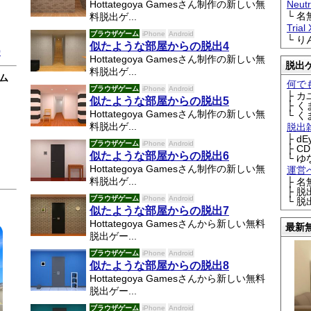
Hottategoya Gamesさん制作の新しい無
Neu
└ 
料脱出ゲ...
Trial
ブラウザゲーム
iPhone
Android
└ 
似たような部屋からの脱出4
0
Hottategoya Gamesさん制作の新しい無
脱出
料脱出ゲ...
ム
何で
ブラウザゲーム
iPhone
Android
├ 
似たような部屋からの脱出5
├ 
Hottategoya Gamesさん制作の新しい無
└ 
料脱出ゲ...
脱出
├ d
ブラウザゲーム
iPhone
Android
├ C
似たような部屋からの脱出6
└ ゆ
Hottategoya Gamesさん制作の新しい無
運営
料脱出ゲ...
├ 
├ 
ブラウザゲーム
iPhone
Android
└ 
似たような部屋からの脱出7
Hottategoya Gamesさんから新しい無料
最新
脱出ゲー...
ブラウザゲーム
iPhone
Android
似たような部屋からの脱出8
Hottategoya Gamesさんから新しい無料
脱出ゲー...
ブラウザゲーム
iPhone
Android