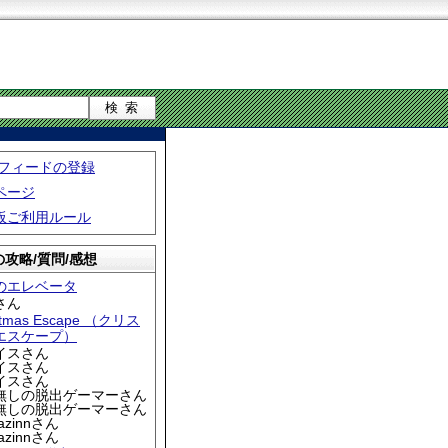
S フィードの登録
ページ
板ご利用ルール
攻略/質問/感想
のエレベータ
さん
stmas Escape （クリス
エスケープ）
アイスさん
アイスさん
アイスさん
名無しの脱出ゲーマーさん
名無しの脱出ゲーマーさん
iazinnさん
iazinnさん