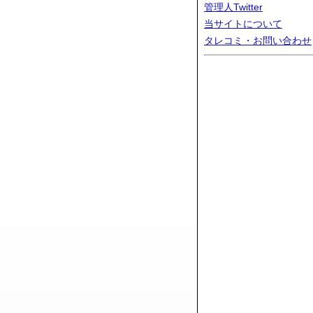
管理人Twitter
当サイトについて
タレコミ・お問い合わせ