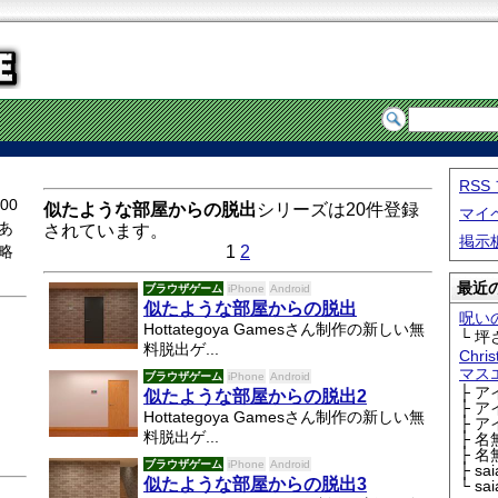
RS
00
似たような部屋からの脱出
シリーズは20件登録
マイ
あ
されています。
掲示
略
1
2
最近の
ブラウザゲーム
iPhone
Android
似たような部屋からの脱出
呪い
Hottategoya Gamesさん制作の新しい無
└ 坪
料脱出ゲ...
Chri
マス
ブラウザゲーム
iPhone
Android
├ 
似たような部屋からの脱出2
├ 
Hottategoya Gamesさん制作の新しい無
├ 
料脱出ゲ...
├ 
├ 
ブラウザゲーム
iPhone
Android
├ sa
似たような部屋からの脱出3
└ sa