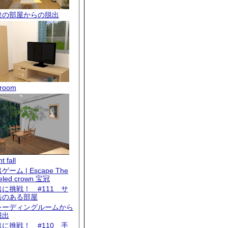
達の部屋からの脱出
room
t fall
ゲーム | Escape The
eled crown 宝冠
出に挑戦！ #111 サ
缶のある部屋
レーディングルームから
脱出
出に挑戦！ #110 手