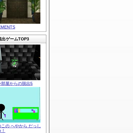
EMENTS
出ゲームTOP3
い部屋からの脱出5
のこの へやから だっし
つ！