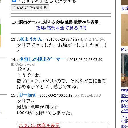
「おすすめ」として投票する
友
この脱出ゲームに対する攻略/感想(最新20件表示)
攻略/感想を全て見る(32)
水ようかん
13 ：
：2013-08-26 22:49:27
ID:VTB7hV/RPo
クリアできました。お騒がせしました<(_ _)
My 
>
名無しの脱出ゲーマー
14 ：
：2013-08-26 23:07:50
ID:Qe1cjdM6KI
12さん
そうですね！
数字は○つしかないので、それをどこに当て
はめるか？という感じですね。
Nigh
Uーlant
15 ：
：2013-08-27 06:01:19
ID:xHSBEVD3UU
脱出
jew
クリア～
脱
最初は意味が判らず
バ
君
Lock3から解いてしまった。
ト
の
ネタバレ内容を表示
脱