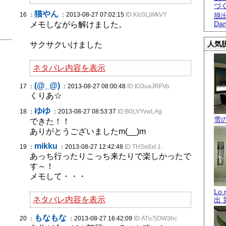
づ
猫やん
16 ：
：2013-08-27 07:02:15
ID:Klc0LjWkVY
脱出
Dan
メモしながら解けました。
人気脱
サクサクいけました
ネタバレ内容を表示
(@_@)
17 ：
：2013-08-27 08:00:48
ID:IO3uaJRFVo
くりあ☆
ゆゆ
18 ：
：2013-08-27 08:53:37
ID:B0LVYvwLAg
雪
できた！！
ありがとうございましたm(__)m
mikku
19 ：
：2013-08-27 12:42:48
ID:THSe6xI.1.
あっち行ったりこっち来たりで楽しかったで
す～！
メモして・・・
Lo
ネタバレ内容を表示
出 
もなもな
20 ：
：2013-08-27 16:42:09
ID:ATu7jOW3hc