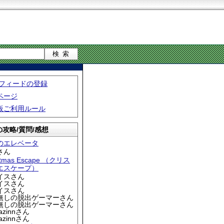
S フィードの登録
ページ
板ご利用ルール
攻略/質問/感想
のエレベータ
さん
stmas Escape （クリス
エスケープ）
アイスさん
アイスさん
アイスさん
名無しの脱出ゲーマーさん
名無しの脱出ゲーマーさん
iazinnさん
iazinnさん