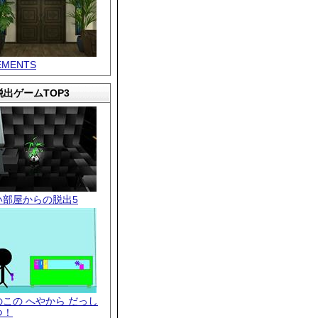
EMENTS
出ゲームTOP3
い部屋からの脱出5
のこの へやから だっし
つ！