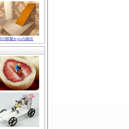
材の部屋からの脱出