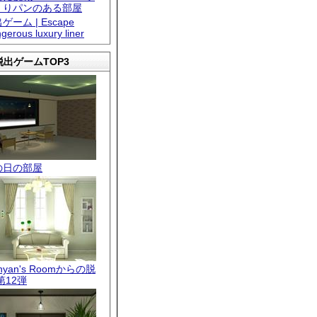
くりパンのある部屋
ゲーム | Escape
gerous luxury liner
出ゲームTOP3
の日の部屋
.nyan's Roomからの脱
第12弾