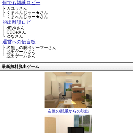
何でも雑談ロビー
├ カユラさん
├ くまれんじゃー★さん
└ くまれんじゃー★さん
脱出雑談ロビー
├ dEyXさん
├ CDDeさん
└ ゆなさん
運営への伝言板
├ 名無しの脱出ゲーマーさん
├ 脱出ゲームさん
└ 脱出ゲームさん
最新無料脱出ゲーム
友達の部屋からの脱出