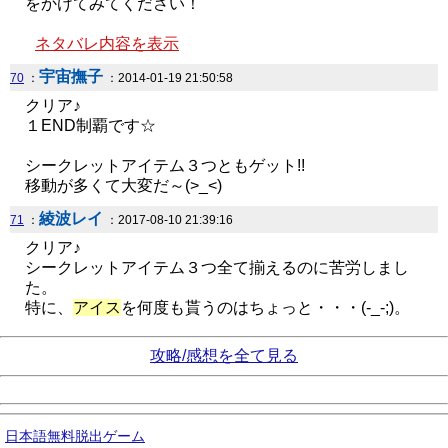
をかけてみてください！
ネタバレ内容を表示
宇宙撫子
70
：
：2014-01-19 21:50:58
クリア♪
１END制覇です☆
シークレットアイテム３つともゲット!!
移動が多くて大変だ～(>_<)
綾波レイ
71
：
：2017-08-10 21:39:16
クリア♪
シークレットアイテム３つ全て揃えるのに苦労しまし
た。
特に、
アイス
を何度も貰うのはちょっと・・・(-_-;)。
攻略/感想を全て見る
日本語無料脱出ゲーム