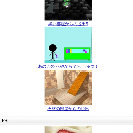
黒い部屋からの脱出5
あのこの へやから だっしゅつ！
石材の部屋からの脱出
PR