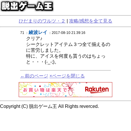
ひだまりのワルツ・２
|
攻略/感想を全て見る
綾波レイ
71 ：
：2017-08-10 21:39:16
クリア♪
シークレットアイテム３つ全て揃えるの
に苦労しました。
特に、アイスを何度も貰うのはちょっ
と・・・(-_-;)。
←前のページ
×ページを閉じる
Copyright (C) 脱出ゲーム王 All Rights reverced.