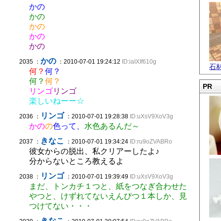
かの
かの
かの
かの
かの
かの
2035 ：
：2010-07-01 19:24:12
ID:iaIXIf610g
石
何？
何？
何？
何？
PR
リンゴ
リンゴ
楽しいねーー☆
リンゴ
2036 ：
：2010-07-01 19:28:38
ID:uXsV9XoV3g
かの
の
色って、
水色あるんだ～
きなこ
2037 ：
：2010-07-01 19:34:24
ID:ru9oZVABRo
彼女からの脱出、私クリアーしたよ♪
分からないところ教えるよ
リンゴ
2038 ：
：2010-07-01 19:39:49
ID:uXsV9XoV3g
まだ、トンカチ１つと、紙をつなぎ合わせた
やつと、けずれてないえんぴつ１本しか、見
つけてない・・・
きなこ