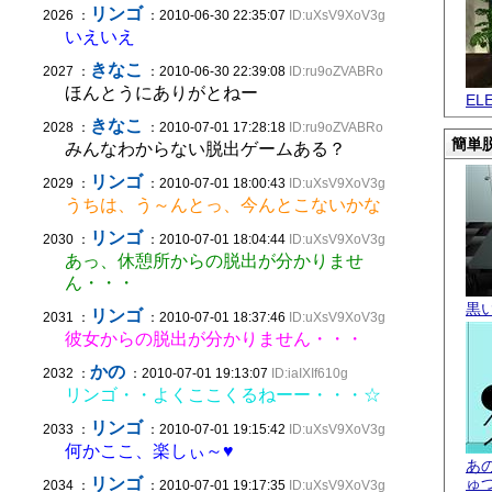
リンゴ
2026 ：
：2010-06-30 22:35:07
ID:uXsV9XoV3g
いえいえ
きなこ
2027 ：
：2010-06-30 22:39:08
ID:ru9oZVABRo
ほんとうにありがとねー
EL
きなこ
2028 ：
：2010-07-01 17:28:18
ID:ru9oZVABRo
簡単脱
みんなわからない脱出ゲームある？
リンゴ
2029 ：
：2010-07-01 18:00:43
ID:uXsV9XoV3g
うちは、う～んとっ、今んとこないかな
リンゴ
2030 ：
：2010-07-01 18:04:44
ID:uXsV9XoV3g
あっ、休憩所からの脱出が分かりませ
ん・・・
黒
リンゴ
2031 ：
：2010-07-01 18:37:46
ID:uXsV9XoV3g
彼女からの脱出が分かりません・・・
かの
2032 ：
：2010-07-01 19:13:07
ID:iaIXIf610g
リンゴ・・よくここくるねーー・・・☆
リンゴ
2033 ：
：2010-07-01 19:15:42
ID:uXsV9XoV3g
何かここ、楽しぃ～♥
あ
リンゴ
ゅ
2034 ：
：2010-07-01 19:17:35
ID:uXsV9XoV3g