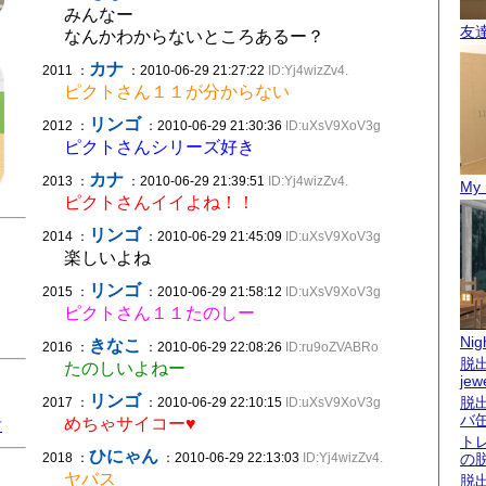
みんなー
友
なんかわからないところあるー？
カナ
2011 ：
：2010-06-29 21:27:22
ID:Yj4wizZv4.
ピクトさん１１が分からない
リンゴ
2012 ：
：2010-06-29 21:30:36
ID:uXsV9XoV3g
ピクトさんシリーズ好き
カナ
2013 ：
：2010-06-29 21:39:51
ID:Yj4wizZv4.
My 
ピクトさんイイよね！！
リンゴ
2014 ：
：2010-06-29 21:45:09
ID:uXsV9XoV3g
楽しいよね
リンゴ
2015 ：
：2010-06-29 21:58:12
ID:uXsV9XoV3g
ピクトさん１１たのしー
Nigh
きなこ
2016 ：
：2010-06-29 22:08:26
ID:ru9oZVABRo
脱出
たのしいよねー
jew
リンゴ
脱
2017 ：
：2010-06-29 22:10:15
ID:uXsV9XoV3g
バ
めちゃサイコー♥
君
ト
ひにゃん
2018 ：
：2010-06-29 22:13:03
ID:Yj4wizZv4.
の
ヤバス
脱