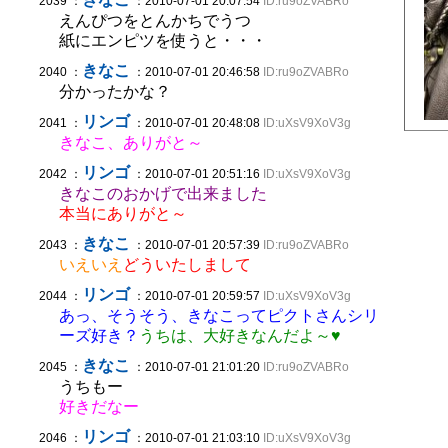
2039 ：
：2010-07-01 20:07:54
ID:ru9oZVABRo
えんぴつをとんかちでうつ
紙にエンピツを使うと・・・
きなこ
2040 ：
：2010-07-01 20:46:58
ID:ru9oZVABRo
分かったかな？
リンゴ
2041 ：
：2010-07-01 20:48:08
ID:uXsV9XoV3g
きなこ、ありがと～
リンゴ
2042 ：
：2010-07-01 20:51:16
ID:uXsV9XoV3g
きなこのおかげで出来ました
本当にありがと～
きなこ
2043 ：
：2010-07-01 20:57:39
ID:ru9oZVABRo
いえいえ
どういたしまして
リンゴ
2044 ：
：2010-07-01 20:59:57
ID:uXsV9XoV3g
あっ、そうそう、きなこってピクトさんシリ
ーズ好き？
うちは、大好きなんだよ～♥
きなこ
2045 ：
：2010-07-01 21:01:20
ID:ru9oZVABRo
うちもー
好きだなー
リンゴ
2046 ：
：2010-07-01 21:03:10
ID:uXsV9XoV3g