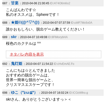
甘楽
687 ：
：2010-04-06 21:00:45
ID:/474O6m6o2
こんばんわです☆
私のオススメは、Sphereです！
★姫©(@^▽^@)
688 ：
：2010-04-07 07:37:59
ID:uWF7Mc6x0A
誰かおもしろい、脱出ゲーム教えてください！
skr
689 ：
：2010-04-07 10:49:08
ID:8FlMorybHA
桜色のカクテルは ^^
ネタバレ内容を表示
鬼灯姫
692 ：
：2010-04-07 11:54:22
ID:cHvEmAE.Fo
こんにちは☆とんできました
おすすめの脱出ゲームは、
世界一簡単な脱出ゲームと、
クリスマスエスケープです！
ゆこ（*≧ω≦*）
698 ：
：2010-04-07 16:02:24
ID:lCOzWIho.g
skrさん、ありがとうございますっ＞＜