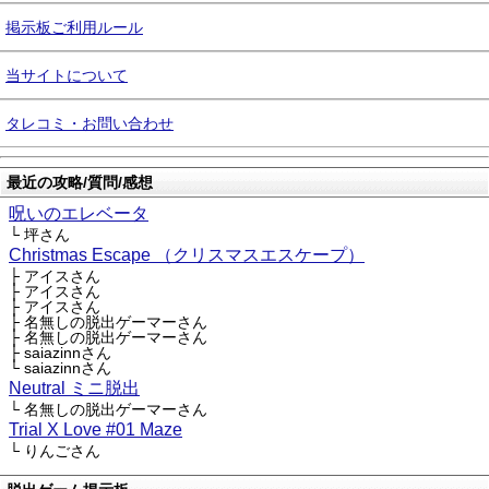
掲示板ご利用ルール
当サイトについて
タレコミ・お問い合わせ
最近の攻略/質問/感想
呪いのエレベータ
└ 坪さん
Christmas Escape （クリスマスエスケープ）
├ アイスさん
├ アイスさん
├ アイスさん
├ 名無しの脱出ゲーマーさん
├ 名無しの脱出ゲーマーさん
├ saiazinnさん
└ saiazinnさん
Neutral ミニ脱出
└ 名無しの脱出ゲーマーさん
Trial X Love #01 Maze
└ りんごさん