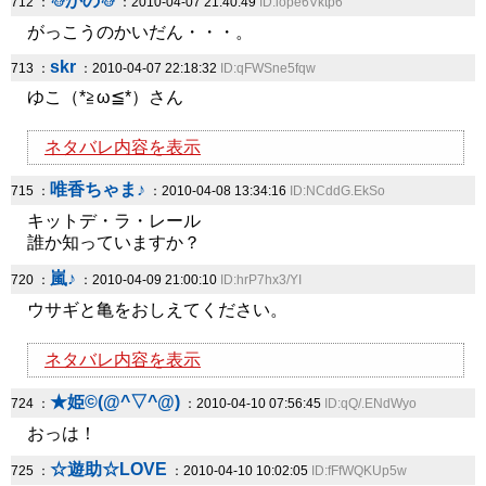
☃かの☃
712 ：
：2010-04-07 21:40:49
ID:lope6Vktp6
がっこうのかいだん・・・。
skr
713 ：
：2010-04-07 22:18:32
ID:qFWSne5fqw
ゆこ（*≧ω≦*）さん
ネタバレ内容を表示
唯香ちゃま♪
715 ：
：2010-04-08 13:34:16
ID:NCddG.EkSo
キットデ・ラ・レール
誰か知っていますか？
嵐♪
720 ：
：2010-04-09 21:00:10
ID:hrP7hx3/YI
ウサギと亀をおしえてください。
ネタバレ内容を表示
★姫©(@^▽^@)
724 ：
：2010-04-10 07:56:45
ID:qQ/.ENdWyo
おっは！
☆遊助☆LOVE
725 ：
：2010-04-10 10:02:05
ID:fFfWQKUp5w