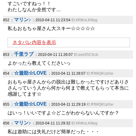
すごいですねっ！！
わたしなんか全然です…
マリン♪
852 ：
：2010-04-11 11:23:54
ID:6RtKxLKMyg
私もおもちゃ屋さん大スキー☆☆☆☆☆
ネタバレ内容を表示
千里ラブ
853 ：
：2010-04-11 11:26:07
ID:qse9SCKcb.
よかったら教えてくださいっ
☆遊助☆LOVE
854 ：
：2010-04-11 11:28:07
ID:fFfWQKUp5w
おもちゃ屋さんからの脱出は難しかったですけどありさ
さんっていう人から何から何まで教えてもらって本当に
感謝してます☆
☆遊助☆LOVE
855 ：
：2010-04-11 11:29:19
ID:fFfWQKUp5w
はいっ！いいですよ☆どこがわからないんですか？
マリン♪
856 ：
：2010-04-11 11:29:32
ID:6RtKxLKMyg
私は遊助には失礼だけど簡単だった・・・