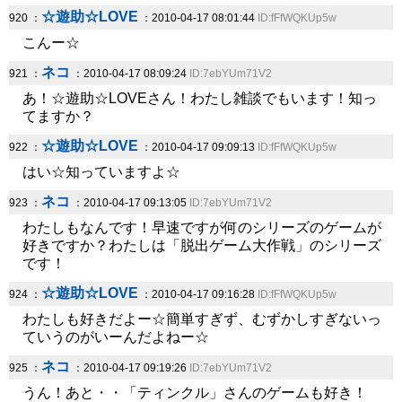
☆遊助☆LOVE
920 ：
：2010-04-17 08:01:44
ID:fFfWQKUp5w
こんー☆
ネコ
921 ：
：2010-04-17 08:09:24
ID:7ebYUm71V2
あ！☆遊助☆LOVEさん！わたし雑談でもいます！知っ
てますか？
☆遊助☆LOVE
922 ：
：2010-04-17 09:09:13
ID:fFfWQKUp5w
はい☆知っていますよ☆
ネコ
923 ：
：2010-04-17 09:13:05
ID:7ebYUm71V2
わたしもなんです！早速ですが何のシリーズのゲームが
好きですか？わたしは「脱出ゲーム大作戦」のシリーズ
です！
☆遊助☆LOVE
924 ：
：2010-04-17 09:16:28
ID:fFfWQKUp5w
わたしも好きだよー☆簡単すぎず、むずかしすぎないっ
ていうのがいーんだよねー☆
ネコ
925 ：
：2010-04-17 09:19:26
ID:7ebYUm71V2
うん！あと・・「ティンクル」さんのゲームも好き！