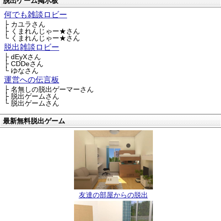
脱出ゲーム掲示板
何でも雑談ロビー
├ カユラさん
├ くまれんじゃー★さん
└ くまれんじゃー★さん
脱出雑談ロビー
├ dEyXさん
├ CDDeさん
└ ゆなさん
運営への伝言板
├ 名無しの脱出ゲーマーさん
├ 脱出ゲームさん
└ 脱出ゲームさん
最新無料脱出ゲーム
友達の部屋からの脱出