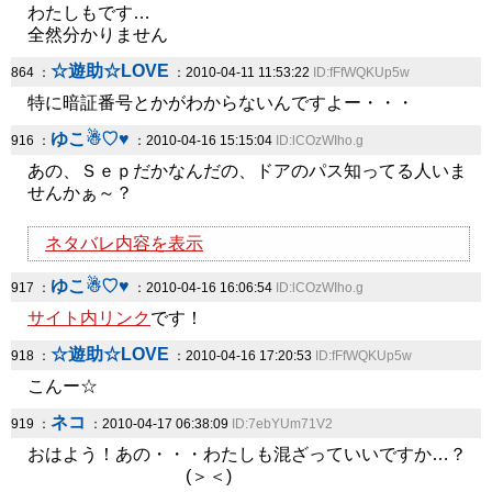
わたしもです…
全然分かりません
☆遊助☆LOVE
864 ：
：2010-04-11 11:53:22
ID:fFfWQKUp5w
特に暗証番号とかがわからないんですよー・・・
ゆこ☃♡♥
916 ：
：2010-04-16 15:15:04
ID:lCOzWIho.g
あの、Ｓｅｐだかなんだの、ドアのパス知ってる人いま
せんかぁ～？
ネタバレ内容を表示
ゆこ☃♡♥
917 ：
：2010-04-16 16:06:54
ID:lCOzWIho.g
サイト内リンク
です！
☆遊助☆LOVE
918 ：
：2010-04-16 17:20:53
ID:fFfWQKUp5w
こんー☆
ネコ
919 ：
：2010-04-17 06:38:09
ID:7ebYUm71V2
おはよう！あの・・・わたしも混ざっていいですか…？
(＞＜)