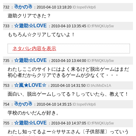
☃かの☃
732 ：
：2010-04-10 13:18:20
ID:lope6Vktp6
遊助クリアできた？
☆遊助☆LOVE
733 ：
：2010-04-10 13:35:45
ID:fFfWQKUp5w
もちろん☆クリアしてないよ！
ネタバレ内容を表示
☆遊助☆LOVE
735 ：
：2010-04-10 13:44:00
ID:fFfWQKUp5w
わたしここのサイトにはよく来るけど脱出ゲームはまだ
初心者だからクリアできるゲームが少なくて・・・
☆嵐★LOVE☆
753 ：
：2010-04-10 14:31:50
ID:tAclMxDx1A
面白い、脱出ゲームしってる？しっていたら、教えて！
☃かの☃
754 ：
：2010-04-10 14:35:15
ID:lope6Vktp6
学校のかいだんが好き。
☆遊助☆LOVE
755 ：
：2010-04-10 14:37:05
ID:fFfWQKUp5w
わたし知ってるよー☆ササエさん〔子供部屋〕っていう