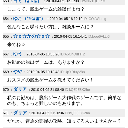
ヨミ（≧▽≦）
653 ：
：2010-04-05 16:11:08
ID:VNix1QDLhM
ここって、脱出ゲームの雑談だよね？
ゆこ（*≧ω≦*）
654 ：
：2010-04-05 16:12:19
ID:lCOzWIho.g
色んなこと喋りたい方は、雑談ルームに？
☆ｏ☆かの☆ｏ☆
655 ：
：2010-04-05 16:14:41
ID:lope6Vktp6
来てね☆
ゆう
667 ：
：2010-04-05 18:33:26
ID:A5OnQdFlT2
お勧めの脱出ゲームは、ありますか？
やや
669 ：
：2010-04-05 19:18:48
ID:UpYDfuyV8o
おススメの脱出ゲームを教えてください！
ダリア
670 ：
：2010-04-05 21:08:40
ID:kQEJE8K2ho
私のお勧めは、脱出ゲーム大作戦のゲームです。簡単な
のも、ちょっと難しいのもあります。
ダリア
671 ：
：2010-04-05 21:10:36
ID:kQEJE8K2ho
だれか、普通の部屋の攻略、知ってる人いませんか～？