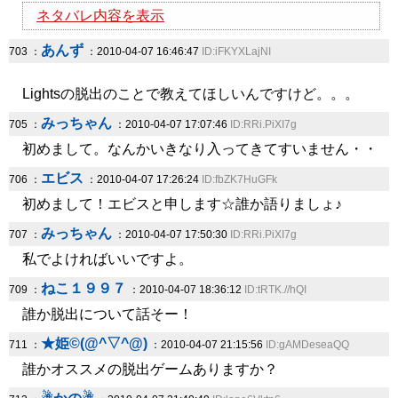
ネタバレ内容を表示
あんず
703 ：
：2010-04-07 16:46:47
ID:iFKYXLajNI
Lightsの脱出のことで教えてほしいんですけど。。。
みっちゃん
705 ：
：2010-04-07 17:07:46
ID:RRi.PiXI7g
初めまして。なんかいきなり入ってきてすいません・・
エビス
706 ：
：2010-04-07 17:26:24
ID:fbZK7HuGFk
初めまして！エビスと申します☆誰か語りましょ♪
みっちゃん
707 ：
：2010-04-07 17:50:30
ID:RRi.PiXI7g
私でよければいいですよ。
ねこ１９９７
709 ：
：2010-04-07 18:36:12
ID:tRTK.//hQI
誰か脱出について話そー！
★姫©(@^▽^@)
711 ：
：2010-04-07 21:15:56
ID:gAMDeseaQQ
誰かオススメの脱出ゲームありますか？