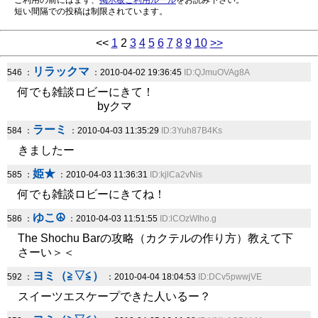
ご利用の前にはまず、
掲示板ご利用ルール
をお読み下さい。
短い間隔での投稿は制限されています。
<<
1
2
3
4
5
6
7
8
9
10
>>
リラックマ
546 ：
：2010-04-02 19:36:45
ID:QJmuOVAg8A
何でも雑談ロビーにきて！
byクマ
ラーミ
584 ：
：2010-04-03 11:35:29
ID:3Yuh87B4Ks
きましたー
姫★
585 ：
：2010-04-03 11:36:31
ID:kjlCa2vNis
何でも雑談ロビーにきてね！
ゆこ☮
586 ：
：2010-04-03 11:51:55
ID:lCOzWIho.g
The Shochu Barの攻略（カクテルの作り方）教えて下
さーい＞＜
ヨミ（≧▽≦）
592 ：
：2010-04-04 18:04:53
ID:DCv5pwwjVE
スイーツエスケープできた人いるー？