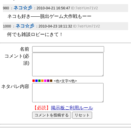
ネコ☆彡
980 ：
：2010-04-21 16:56:47
ID:7ebYUm71V2
ネコも好き――脱出ゲーム大作戦もーー
ネコ☆彡
1000 ：
：2010-04-23 18:11:32
ID:7ebYUm71V2
何でも雑談ロビーにきて！
名前
コメント(必
須)
■
■
■
■
■
■
■
<色>文字</色>
ネタバレ内容
【必読】
掲示板ご利用ルール