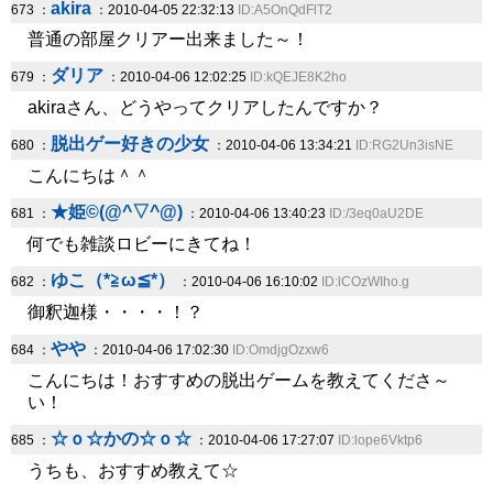
akira
673 ：
：2010-04-05 22:32:13
ID:A5OnQdFlT2
普通の部屋クリアー出来ました～！
ダリア
679 ：
：2010-04-06 12:02:25
ID:kQEJE8K2ho
akiraさん、どうやってクリアしたんですか？
脱出ゲー好きの少女
680 ：
：2010-04-06 13:34:21
ID:RG2Un3isNE
こんにちは＾＾
★姫©(@^▽^@)
681 ：
：2010-04-06 13:40:23
ID:/3eq0aU2DE
何でも雑談ロビーにきてね！
ゆこ（*≧ω≦*）
682 ：
：2010-04-06 16:10:02
ID:lCOzWIho.g
御釈迦様・・・・！？
やや
684 ：
：2010-04-06 17:02:30
ID:OmdjgOzxw6
こんにちは！おすすめの脱出ゲームを教えてくださ～
い！
☆ｏ☆かの☆ｏ☆
685 ：
：2010-04-06 17:27:07
ID:lope6Vktp6
うちも、おすすめ教えて☆