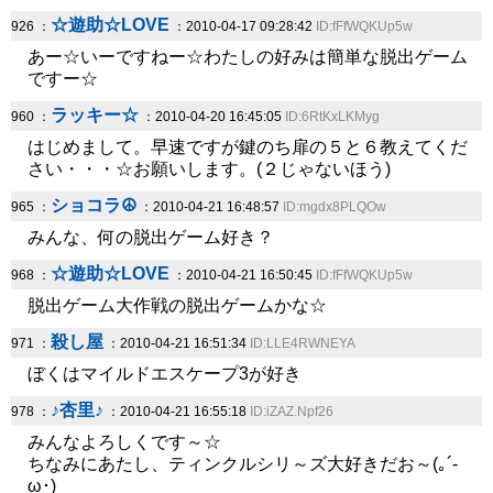
☆遊助☆LOVE
926 ：
：2010-04-17 09:28:42
ID:fFfWQKUp5w
あー☆いーですねー☆わたしの好みは簡単な脱出ゲーム
ですー☆
ラッキー☆
960 ：
：2010-04-20 16:45:05
ID:6RtKxLKMyg
はじめまして。早速ですが鍵のち扉の５と６教えてくだ
さい・・・☆お願いします。(２じゃないほう)
ショコラ☮
965 ：
：2010-04-21 16:48:57
ID:mgdx8PLQOw
みんな、何の脱出ゲーム好き？
☆遊助☆LOVE
968 ：
：2010-04-21 16:50:45
ID:fFfWQKUp5w
脱出ゲーム大作戦の脱出ゲームかな☆
殺し屋
971 ：
：2010-04-21 16:51:34
ID:LLE4RWNEYA
ぼくはマイルドエスケープ3が好き
♪杏里♪
978 ：
：2010-04-21 16:55:18
ID:iZAZ.Npf26
みんなよろしくです～☆
ちなみにあたし、ティンクルシリ～ズ大好きだお～(｡´-
ω･)