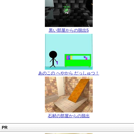
黒い部屋からの脱出5
あのこの へやから だっしゅつ！
石材の部屋からの脱出
PR