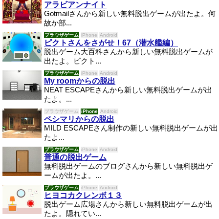
アラビアンナイト
Gotmailさんから新しい無料脱出ゲームが出たよ。何
故か部...
ブラウザゲーム
iPhone
Android
ピクトさんをさがせ！67（潜水艦編）
脱出ゲーム大百科さんから新しい無料脱出ゲームが
出たよ。ピクト...
ブラウザゲーム
iPhone
Android
My roomからの脱出
NEAT ESCAPEさんから新しい無料脱出ゲームが出
たよ。...
ブラウザゲーム
iPhone
Android
ペシマリからの脱出
MILD ESCAPEさん制作の新しい無料脱出ゲームが出
たよ...
ブラウザゲーム
iPhone
Android
普通の脱出ゲーム
無料脱出ゲームのブログさんから新しい無料脱出ゲ
ームが出たよ。...
ブラウザゲーム
iPhone
Android
ヒヨコカクレンボ１３
脱出ゲーム広場さんから新しい無料脱出ゲームが出
たよ。隠れてい...