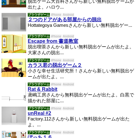
脱出ゲーム大百科さんから新しい無料脱出ゲームが
出たよ。ハロウ...
ブラウザゲーム
iPhone
Android
２つのドアがある部屋からの脱出
Hottategoya Gamesさんから新しい無料脱出ゲー...
ブラウザゲーム
iPhone
Android
Escape from 書道教室
脱出喫茶さんから新しい無料脱出ゲームが出たよ。
大家さんの脱出...
ブラウザゲーム
iPhone
Android
カラス君の脱出ゲーム２
小さな幸せ生活研究所！さんから新しい無料脱出ゲ
ームが出たよ。...
ブラウザゲーム
iPhone
Android
Rat & Rabbit
鳶嶋工房さんから無料脱出ゲームが出たよ。白黒で
描かれた部屋に...
ブラウザゲーム
iPhone
Android
unReal #2
Factory.112さんから新しい無料脱出ゲームが出た
よ。...
ブラウザゲーム
iPhone
Android
ぽっち１６