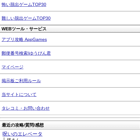
怖い脱出ゲームTOP30
難しい脱出ゲームTOP30
WEBツール・サービス
アプリ攻略 AppGames
郵便番号検索|ゆうびん君
マイページ
掲示板ご利用ルール
当サイトについて
タレコミ・お問い合わせ
最近の攻略/質問/感想
呪いのエレベータ