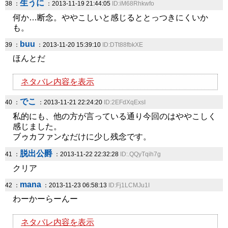
生うに
38 ：
：2013-11-19 21:44:05
ID:iM68Rhkwfo
何か…断念。ややこしいと感じるととっつきにくいか
も。
buu
39 ：
：2013-11-20 15:39:10
ID:DTt88fbkXE
ほんとだ
ネタバレ内容を表示
でこ
40 ：
：2013-11-21 22:24:20
ID:2EFdXqExsI
私的にも、他の方が言っている通り今回のはややこしく
感じました。
ブゥカファンなだけに少し残念です。
脱出公爵
41 ：
：2013-11-22 22:32:28
ID:.QQyTqih7g
クリア
mana
42 ：
：2013-11-23 06:58:13
ID:Fj1LCMJu1I
わーかーらーんー
ネタバレ内容を表示