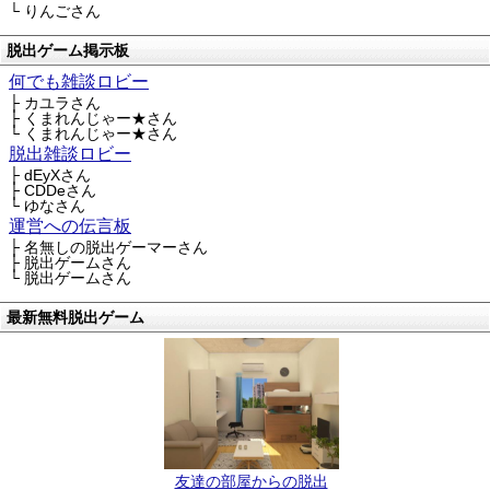
└ りんごさん
脱出ゲーム掲示板
何でも雑談ロビー
├ カユラさん
├ くまれんじゃー★さん
└ くまれんじゃー★さん
脱出雑談ロビー
├ dEyXさん
├ CDDeさん
└ ゆなさん
運営への伝言板
├ 名無しの脱出ゲーマーさん
├ 脱出ゲームさん
└ 脱出ゲームさん
最新無料脱出ゲーム
友達の部屋からの脱出