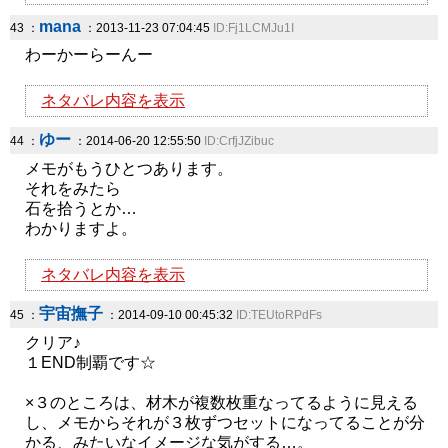
mana
43 ：
：2013-11-23 07:04:45
ID:Fj1LCMJu1I
わーかーらーんー
ネタバレ内容を表示
ゆー
44 ：
：2014-06-20 12:55:50
ID:CrfjJZibuc
メモがもうひとつあります。
それをみたら
石を拾うとか…
わかりますよ。
ネタバレ内容を表示
宇宙撫子
45 ：
：2014-09-10 00:45:32
ID:TEUtoRPdFs
クリア♪
１END制覇です☆
×３のところは、材木が複数枚重なってるように見える
し、メモからそれが３枚ずつセットになってることが分
かる、みたいなイメージな気がする…。