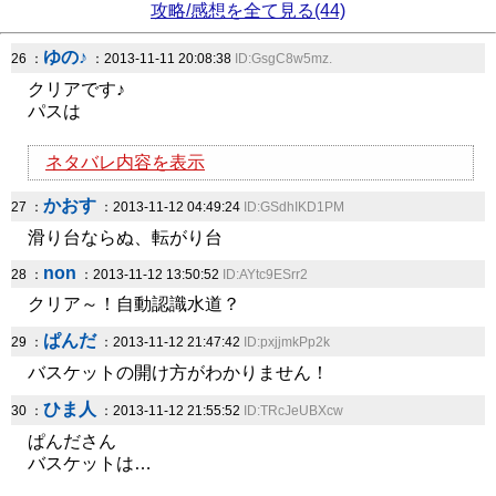
攻略/感想を全て見る(44)
ゆの♪
26 ：
：2013-11-11 20:08:38
ID:GsgC8w5mz.
クリアです♪
パスは
ネタバレ内容を表示
かおす
27 ：
：2013-11-12 04:49:24
ID:GSdhIKD1PM
滑り台ならぬ、転がり台
non
28 ：
：2013-11-12 13:50:52
ID:AYtc9ESrr2
クリア～！自動認識水道？
ぱんだ
29 ：
：2013-11-12 21:47:42
ID:pxjjmkPp2k
バスケットの開け方がわかりません！
ひま人
30 ：
：2013-11-12 21:55:52
ID:TRcJeUBXcw
ぱんださん
バスケットは…