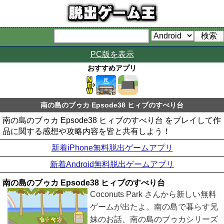
PC版を表示
おすすめアプリ
南の島のブゥカ Epsode38 ヒィブのすべり台
南の島のブゥカ Epsode38 ヒィブのすべり台 をプレイして作
品に関する感想や攻略内容を皆と共有しよう！
新着iPhone無料脱出ゲームアプリ
新着Android無料脱出ゲームアプリ
南の島のブゥカ Epsode38 ヒィブのすべり台
Coconuts Park さんから新しい無料
ゲームが出たよ。南の島で暮らす兄
妹のお話、南の島のブゥカシリーズ