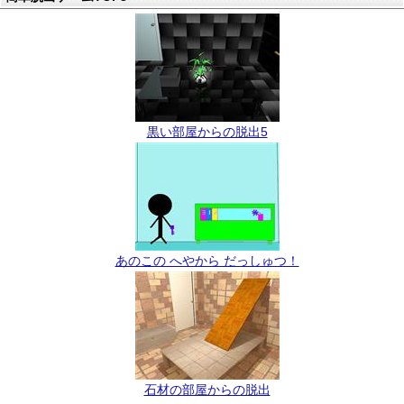
黒い部屋からの脱出5
あのこの へやから だっしゅつ！
石材の部屋からの脱出