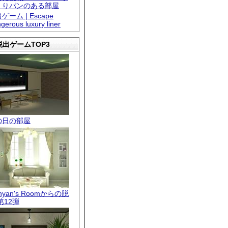
くりパンのある部屋
ゲーム | Escape
gerous luxury liner
出ゲームTOP3
の日の部屋
.nyan's Roomからの脱
第12弾