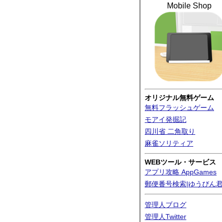
Mobile Shop
オリジナル無料ゲーム
無料フラッシュゲーム
モアイ発掘記
四川省 二角取り
麻雀ソリティア
WEBツール・サービス
アプリ攻略 AppGames
郵便番号検索|ゆうびん
管理人ブログ
管理人Twitter