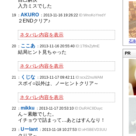
入力ミスでした
AKURO
19 ：
：2013-11-16 19:26:22
ID:WnoKoYredY
２ENDクリア♪
ネタバレ内容を表示
石
ここあ
20 ：
：2013-11-16 20:55:40
ID:1Tt9xZyfmE
結局ヒント見ちゃった
PR
ネタバレ内容を表示
くじな
21 ：
：2013-11-17 09:42:11
ID:scxZ2nuWAM
スポイ○以外は、ノーヒントクリア～
ネタバレ内容を表示
mikku
22 ：
：2013-11-17 20:53:10
ID:DuRAC8Duyc
ん～素敵でした。
イチョウで詰まって…あとはすんなり！
Uーlant
23 ：
：2013-11-18 10:27:53
ID:xHSBEVD3UU
クリア～