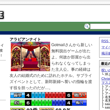
アラビアンナイト
RS
Gotmailさんから新しい
レイ
マイ
攻
無料脱出ゲームが出た
掲示
！
よ。何故か部屋から出
られなくなってしまっ
最近の
た主人公。事の経緯は
呪い
└ 坪
友人の結婚式のために訪れたホテル。サプライ
Chri
ズイベントとして、新郎新婦へ誓いの指輪を渡
マス
├ 
す役を担ったのだが…。
├ 
├ 
├ 
├ 
├ sa
└ sa