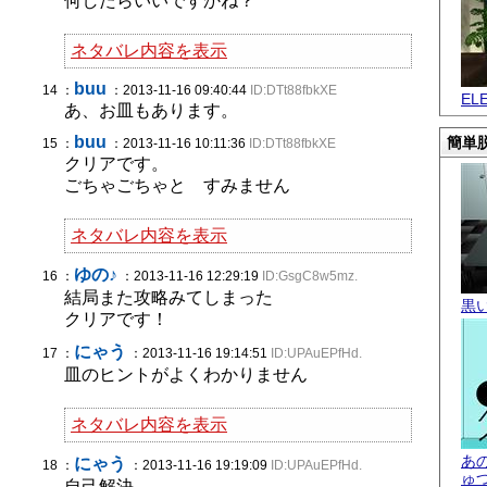
何したらいいですかね？
ネタバレ内容を表示
buu
14 ：
：2013-11-16 09:40:44
ID:DTt88fbkXE
EL
あ、お皿もあります。
buu
簡単脱
15 ：
：2013-11-16 10:11:36
ID:DTt88fbkXE
クリアです。
ごちゃごちゃと すみません
ネタバレ内容を表示
ゆの♪
16 ：
：2013-11-16 12:29:19
ID:GsgC8w5mz.
結局また攻略みてしまった
黒
クリアです！
にゃう
17 ：
：2013-11-16 19:14:51
ID:UPAuEPfHd.
皿のヒントがよくわかりません
ネタバレ内容を表示
あ
にゃう
18 ：
：2013-11-16 19:19:09
ID:UPAuEPfHd.
ゅ
自己解決