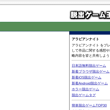
アラビアンナイト
アラビアンナイト をプ
して作品に関する感想や
略内容を皆と共有しよう
日本語無料脱出ゲーム
新着ブラウザ脱出ゲーム
新着iOS脱出ゲーム
新着Android脱出ゲーム
ホラー脱出ゲーム
脱出ゲームタグ
簡単脱出ゲームTOP30