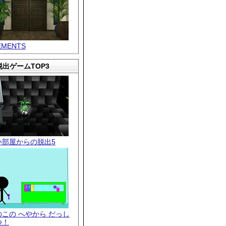
EMENTS
出ゲームTOP3
い部屋からの脱出5
のこの へやから だっし
つ！