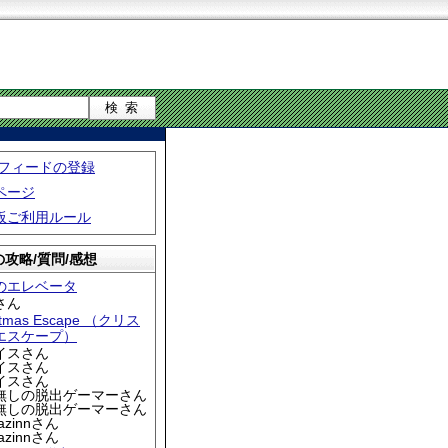
S フィードの登録
ページ
板ご利用ルール
攻略/質問/感想
のエレベータ
さん
stmas Escape （クリス
エスケープ）
アイスさん
アイスさん
アイスさん
名無しの脱出ゲーマーさん
名無しの脱出ゲーマーさん
iazinnさん
iazinnさん