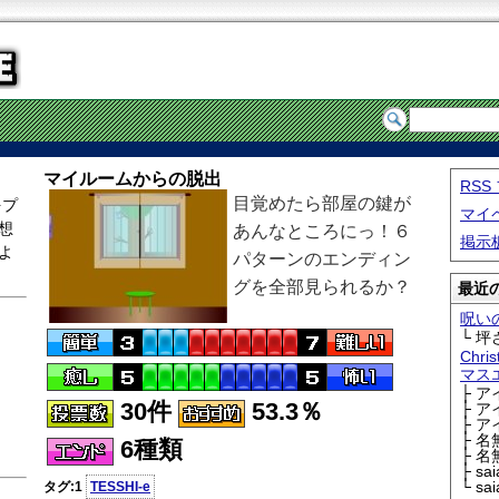
マイルームからの脱出
RS
目覚めたら部屋の鍵が
をプ
マイ
想
あんなところにっ！６
掲示
よ
パターンのエンディン
グを全部見られるか？
最近の
呪い
└ 坪
Chri
マス
├ 
30件
53.3％
├ 
├ 
├ 
6種類
├ 
├ sa
└ sa
タグ:1
TESSHI-e