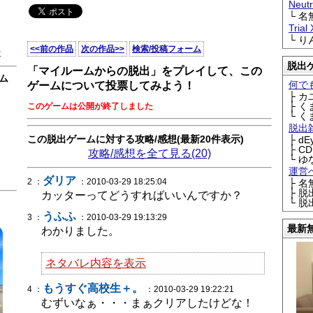
Neu
└ 
Trial
└ 
<<前の作品
次の作品>>
検索/投稿フォーム
0
脱出
「マイルームからの脱出」をプレイして、この
ム
何で
ゲームについて投票してみよう！
├ 
├ 
このゲームは公開が終了しました
└ 
脱出
この脱出ゲームに対する攻略/感想(最新20件表示)
├ d
├ C
攻略/感想を全て見る(20)
└ ゆ
運営
ダリア
2 ：
：2010-03-29 18:25:04
├ 
├ 
カッターってどうすればいいんですか？
└ 
うふふ
3 ：
：2010-03-29 19:13:29
最新
わかりました。
ネタバレ内容を表示
もうすぐ高校生＋。
4 ：
：2010-03-29 19:22:21
むずいなぁ・・・まぁクリアしたけどな！