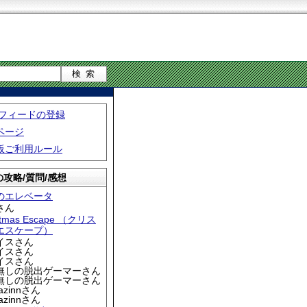
S フィードの登録
ページ
板ご利用ルール
攻略/質問/感想
のエレベータ
さん
stmas Escape （クリス
エスケープ）
アイスさん
アイスさん
アイスさん
名無しの脱出ゲーマーさん
名無しの脱出ゲーマーさん
iazinnさん
iazinnさん