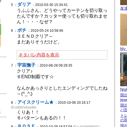
ダリア
5 ：
：2010-03-30 15:34:41
友
うふふさん、どうやってカーテンを切り取っ
たんですか？カッター使っても切り取れませ
ん！・・・なぜ？
ポチ
6 ：
：2010-05-24 10:58:46
３ＥＮＤクリア～
まだありそうだけど。
My 
ネタバレ内容を表示
宇宙撫子
7 ：
：2010-08-28 09:28:35
クリア♪
６END制覇です☆
なんかあっさりとしたエンディングでしたね
Nigh
～(^_^;)
脱出
jew
アイスクリーム★
8 ：
：2010-10-06 20:16:17
脱
ID:eWIVx4owMs
バ
君
くりあ！！
ト
６パターンもあるの！！
の
脱
ＲＯＳＥ
9 ：
：2010-10-29 16:57:04
ID:oJqSHH9HSU