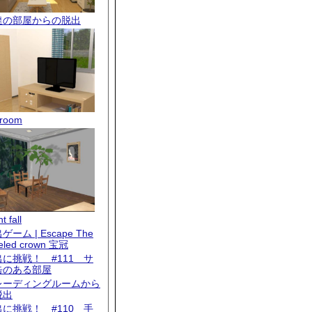
達の部屋からの脱出
room
t fall
ゲーム | Escape The
eled crown 宝冠
出に挑戦！ #111 サ
缶のある部屋
レーディングルームから
脱出
出に挑戦！ #110 手