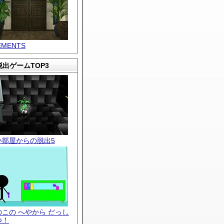
EMENTS
出ゲームTOP3
い部屋からの脱出5
のこの へやから だっし
つ！