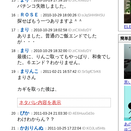
15 ：
：2010-10-29 17:59:10
ID:ziCX/x8zDY
パチンコ失敗しました。
ＲＯＳＥ
16 ：
：2010-10-29 18:00:26
ID:oJqSHH9HSU
探せばもう一つありますよ＾＾
EL
まり
17 ：
：2010-10-29 18:02:58
ID:ziCX/x8zDY
ありました。普通のご飯エンドでした
簡単脱
が・・・
まり
18 ：
：2010-10-29 18:32:00
ID:ziCX/x8zDY
最後に、りんご取ってもやっぱり、和食でし
た。６エンド？わかりません。
まりんこ
19 ：
：2011-02-21 16:57:42
ID:SrSgfC5rK6
まりさん
黒
カギを取った後は、
ネタバレ内容を表示
ぴか
20 ：
：2011-03-24 21:03:30
ID:4E6HuuGd3o
わけわからん？？
あ
かおりんぬ
21 ：
：2011-10-25 17:22:04
ID:KOJLsI5Hts
ゅ