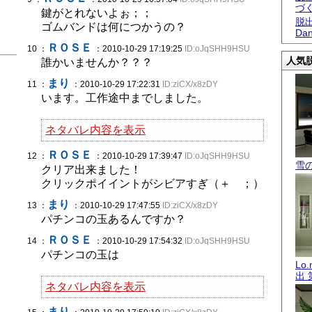
づ
鍵がとれないよぉ；；
脱出
ゴムバンドは何につかうの？
Dan
ＲＯＳＥ
10 ：
：2010-10-29 17:19:25
ID:oJqSHH9HSU
人気脱
誰かいませんか？？？
まり
11 ：
：2010-10-29 17:22:31
ID:ziCX/x8zDY
います。工作途中までしました。
ネタバレ内容を表示
ＲＯＳＥ
12 ：
：2010-10-29 17:39:47
ID:oJqSHH9HSU
雪
クリア出来ました！
クリックポイイントがシビアすぎ（＋ ；）
まり
13 ：
：2010-10-29 17:47:55
ID:ziCX/x8zDY
パチンコの玉あるんですか？
ＲＯＳＥ
14 ：
：2010-10-29 17:54:32
ID:oJqSHH9HSU
パチンコの玉は
Lo
出 
ネタバレ内容を表示
まり