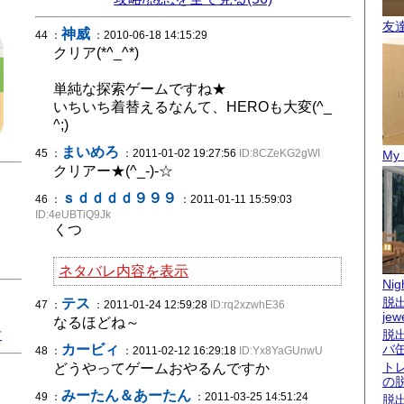
友
神威
44 ：
：2010-06-18 14:15:29
クリア(*^_^*)
単純な探索ゲームですね★
いちいち着替えるなんて、HEROも大変(^_
^;)
まいめろ
45 ：
：2011-01-02 19:27:56
ID:8CZeKG2gWI
My 
クリアー★(^_-)-☆
ｓｄｄｄｄ９９９
46 ：
：2011-01-11 15:59:03
ID:4eUBTiQ9Jk
くつ
ネタバレ内容を表示
Nigh
脱出
テス
47 ：
：2011-01-24 12:59:28
ID:rq2xzwhE36
jew
なるほどね～
君
脱
カービィ
バ
48 ：
：2011-02-12 16:29:18
ID:Yx8YaGUnwU
ト
どうやってゲームおやるんですか
の
みーたん＆あーたん
49 ：
：2011-03-25 14:51:24
脱