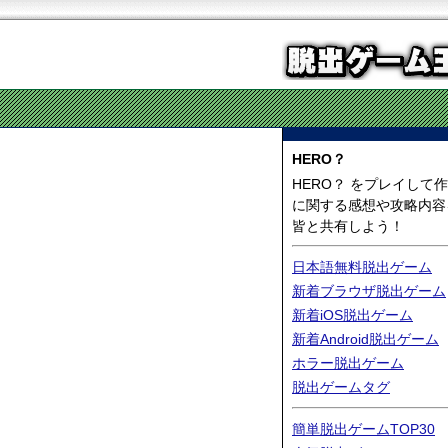
HERO？
HERO？ をプレイして
に関する感想や攻略内容
皆と共有しよう！
日本語無料脱出ゲーム
新着ブラウザ脱出ゲーム
新着iOS脱出ゲーム
新着Android脱出ゲーム
ホラー脱出ゲーム
脱出ゲームタグ
簡単脱出ゲームTOP30