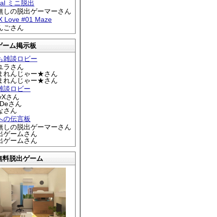
tral ミニ脱出
名無しの脱出ゲーマーさん
 X Love #01 Maze
りんごさん
ゲーム掲示板
も雑談ロビー
カユラさん
くまれんじゃー★さん
くまれんじゃー★さん
雑談ロビー
EyXさん
DDeさん
なさん
への伝言板
名無しの脱出ゲーマーさん
脱出ゲームさん
脱出ゲームさん
無料脱出ゲーム