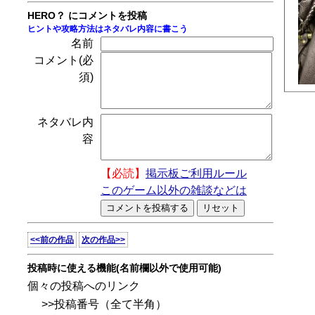
HERO？ にコメントを投稿
ヒントや攻略方法はネタバレ内容に書こう
名前
コメント(必
須)
ネタバレ内
容
【必読】
掲示板ご利用ルール
このゲーム以外の雑談などは
<<前の作品
次の作品>>
投稿時に使える機能(名前欄以外で使用可能)
個々の投稿へのリンク
>>投稿番号（全て半角）