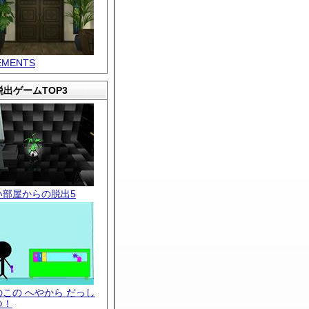
EMENTS
出ゲームTOP3
い部屋からの脱出5
のこの へやから だっし
つ！