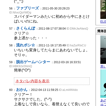
(^_^;)
ファブリーズ
56 ：
：2011-05-30 20:29:23
ID:NhxcQyVWDg
スパイダーマンみたいに初めから中にきとけ
ばいいのにね。
EL
さくらんぼ
57 ：
：2011-08-17 07:38:04
ID:DMnJwAIwsQ
簡単脱
クリア☆
参上遅かった・・・
流れボシ☆
58 ：
：2011-11-16 17:35:49
ID:haZurRIxCU
いちいち変身してたらまにあわないでしょ。
そりゃ。
脱出ゲームハンター
59 ：
：2012-03-16 16:33:51
ID:HBK92e5NmQ
黒
簡単(^O^)
ネタバレ内容を表示
おかん
60 ：
：2012-04-13 11:59:25
ID:aLml4f44do
クリアー！
サクサクでした。(^-^)
あ
上着なしで良いなら、着替えなくて良いので
ゅ