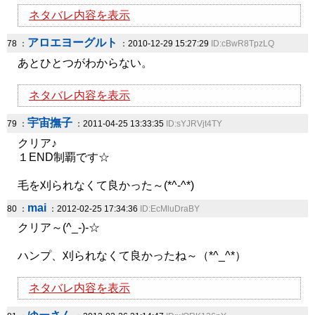
ネタバレ内容を表示
アロエヨーグルト
78 ：
：2010-12-29 15:27:29
ID:cBwR8TpzLQ
あとひとつがわからない。
ネタバレ内容を表示
宇宙撫子
79 ：
：2011-04-25 13:33:35
ID:sYJRVjt4TY
クリア♪
１END制覇です☆
毛を刈られなくて良かった～(*^‐^*)
mai
80 ：
：2012-02-25 17:34:36
ID:EcMluDraBY
クリア～(^_-)-☆
ハンプ、刈られなくて良かったね～（*^_^*）
ネタバレ内容を表示