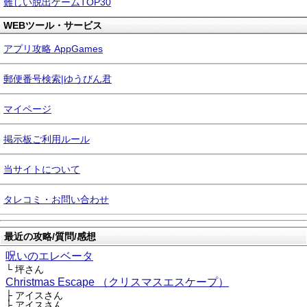
難しい脱出ゲームTOP30
WEBツール・サービス
アプリ攻略 AppGames
郵便番号検索|ゆうびん君
マイページ
掲示板ご利用ルール
当サイトについて
タレコミ・お問い合わせ
最近の攻略/質問/感想
呪いのエレベータ
└ 坪さん
Christmas Escape （クリスマスエスケープ）
├ アイスさん
├ アイスさん