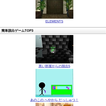
ELEMENTS
簡単脱出ゲームTOP3
黒い部屋からの脱出5
あのこの へやから だっしゅつ！