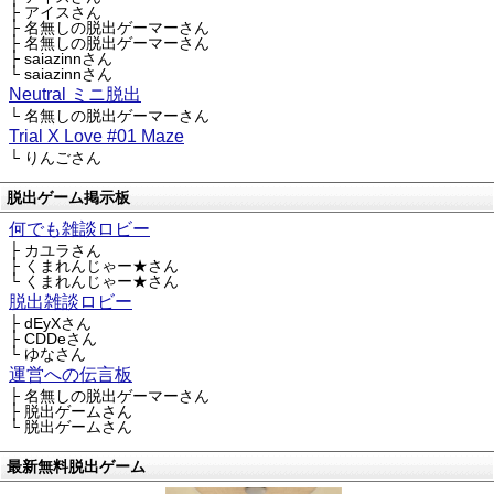
├ アイスさん
├ 名無しの脱出ゲーマーさん
├ 名無しの脱出ゲーマーさん
├ saiazinnさん
└ saiazinnさん
Neutral ミニ脱出
└ 名無しの脱出ゲーマーさん
Trial X Love #01 Maze
└ りんごさん
脱出ゲーム掲示板
何でも雑談ロビー
├ カユラさん
├ くまれんじゃー★さん
└ くまれんじゃー★さん
脱出雑談ロビー
├ dEyXさん
├ CDDeさん
└ ゆなさん
運営への伝言板
├ 名無しの脱出ゲーマーさん
├ 脱出ゲームさん
└ 脱出ゲームさん
最新無料脱出ゲーム