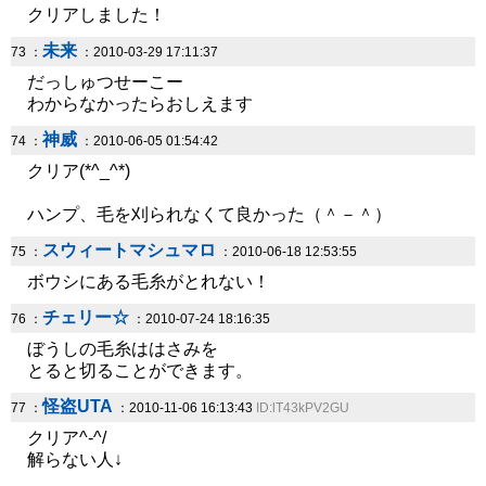
クリアしました！
未来
73 ：
：2010-03-29 17:11:37
だっしゅつせーこー
わからなかったらおしえます
神威
74 ：
：2010-06-05 01:54:42
クリア(*^_^*)
ハンプ、毛を刈られなくて良かった（＾－＾）
スウィートマシュマロ
75 ：
：2010-06-18 12:53:55
ボウシにある毛糸がとれない！
チェリー☆
76 ：
：2010-07-24 18:16:35
ぼうしの毛糸ははさみを
とると切ることができます。
怪盗UTA
77 ：
：2010-11-06 16:13:43
ID:lT43kPV2GU
クリア^-^/
解らない人↓