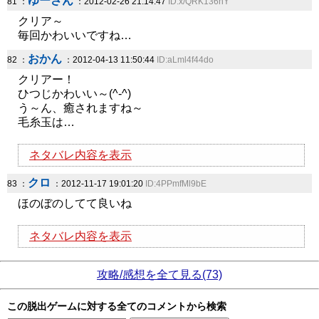
ゆーさん
81 ：
：2012-02-26 21:14:47
ID:x/QRK136nY
クリア～
毎回かわいいですね…
おかん
82 ：
：2012-04-13 11:50:44
ID:aLml4f44do
クリアー！
ひつじかわいい～(^-^)
う～ん、癒されますね～
毛糸玉は…
ネタバレ内容を表示
クロ
83 ：
：2012-11-17 19:01:20
ID:4PPmfMl9bE
ほのぼのしてて良いね
ネタバレ内容を表示
攻略/感想を全て見る(73)
この脱出ゲームに対する全てのコメントから検索