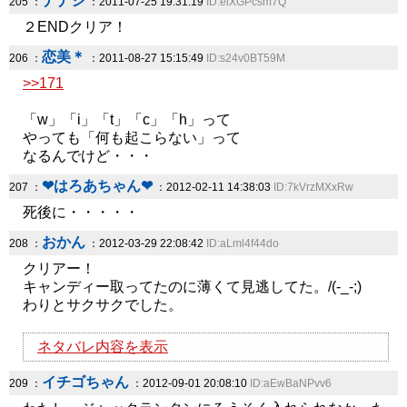
ナナシ
205 ：
：2011-07-25 19:31:19
ID:eiXGPcsm7Q
２ENDクリア！
恋美＊
206 ：
：2011-08-27 15:15:49
ID:s24v0BT59M
>>171
「w」「i」「t」「c」「h」って
やっても「何も起こらない」って
なるんでけど・・・
❤はろあちゃん❤
207 ：
：2012-02-11 14:38:03
ID:7kVrzMXxRw
死後に・・・・・
おかん
208 ：
：2012-03-29 22:08:42
ID:aLml4f44do
クリアー！
キャンディー取ってたのに薄くて見逃してた。/(-_-;)
わりとサクサクでした。
ネタバレ内容を表示
イチゴちゃん
209 ：
：2012-09-01 20:08:10
ID:aEwBaNPvv6