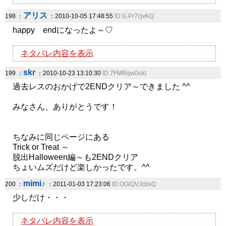
アリス
198 ：
：2010-10-05 17:48:55
ID:G.Pr7cjvKQ
happy endになったよ～♡
ネタバレ内容を表示
skr
199 ：
：2010-10-23 13:10:30
ID:7FMRqw0okI
過去レスのおかげで2ENDクリア～できました ^^
みなさん、ありがとうです！
ちなみに同じページにある
Trick or Treat ～
脱出Halloween編～も2ENDクリア
ちょいムズだけど楽しかったです。^^
mimi♪
200 ：
：2011-01-03 17:23:06
ID:OGlQVJcbsQ
少しだけ・・・
ネタバレ内容を表示