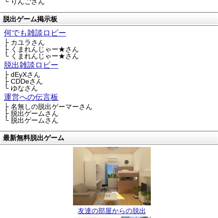
└ りんごさん
脱出ゲーム掲示板
何でも雑談ロビー
├ カユラさん
├ くまれんじゃー★さん
└ くまれんじゃー★さん
脱出雑談ロビー
├ dEyXさん
├ CDDeさん
└ ゆなさん
運営への伝言板
├ 名無しの脱出ゲーマーさん
├ 脱出ゲームさん
└ 脱出ゲームさん
最新無料脱出ゲーム
友達の部屋からの脱出