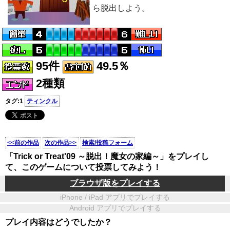
ら脱出しよう。
95件
49.5％
2種類
タグ:1
ティンクル
<<前の作品
次の作品>>
検索/投稿フォーム
「Trick or Treat'09 ～脱出！魔女の家編～」をプレイし
て、このゲームについて投票してみよう！
ブラウザ版をプレイする
iPhone / iPad アプリでプレイする
Android アプリでプレイする
プレイ内容はどうでしたか？