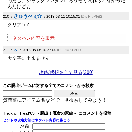
わたし、ジャックランタンにろうそく入れられなかった
んだけどぉ
きゅうべぇ☆
210 ：
：2013-03-11 10:15:31
ID:sIHlbVI/B2
クリア^m^
ネタバレ内容を表示
ｓ
211 ：
：2013-06-08 10:37:00
ID:L0DqsFcPiY
大文字に出来ません
攻略/感想を全て見る(200)
この脱出ゲームに対する全てのコメントから検索
質問前にアイテム名などで一度検索してみよう！
Trick or Treat'09 ～脱出！魔女の家編～ にコメントを投稿
ヒントや攻略方法はネタバレ内容に書こう
名前