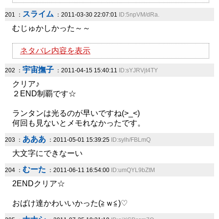
スライム
201 ：
：2011-03-30 22:07:01
ID:5npVM/dRa.
むじゅかしかった～～
ネタバレ内容を表示
宇宙撫子
202 ：
：2011-04-15 15:40:11
ID:sYJRVjt4TY
クリア♪
２END制覇です☆
ランタンは光るのが早いですね(>_<)
何回も見ないとメモれなかったです。
あああ
203 ：
：2011-05-01 15:39:25
ID:sylh/FBLmQ
大文字にできなーい
むーた
204 ：
：2011-06-11 16:54:00
ID:umQYL9bZtM
2ENDクリア☆
おばけ達かわいいかった(≧ｗ≦)♡