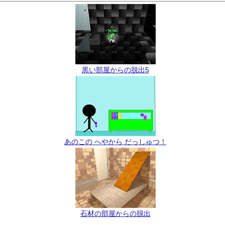
黒い部屋からの脱出5
あのこの へやから だっしゅつ！
石材の部屋からの脱出