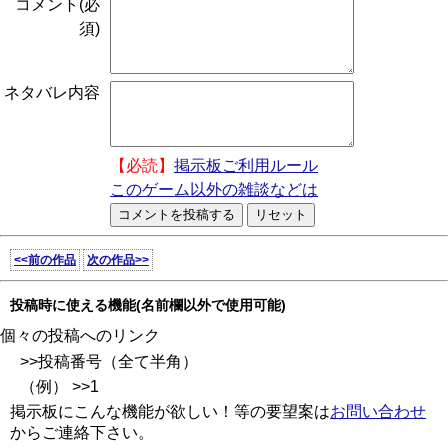
コメント(必
須)
ネタバレ内容
【必読】
掲示板ご利用ルール
このゲーム以外の雑談などは
<<前の作品
次の作品>>
投稿時に使える機能(名前欄以外で使用可能)
個々の投稿へのリンク
>>投稿番号（全て半角）
（例） >>1
掲示板にこんな機能が欲しい！等の要望案は
お問い合わせ
からご連絡下さい。