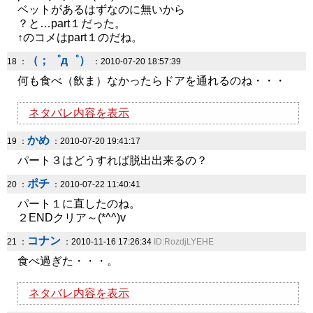
ベットがあるはずなのに無いから
？と…part１だった。
↑のコメはpart１のだね。
（；゜д゜）
18 ：
：2010-07-20 18:57:39
何も食べ（飲ま）なかったらドアを通れるのね・・・
ネタバレ内容を表示
かめ
19 ：
：2010-07-20 19:41:17
パート３はどうすれば脱出出来るの？
ポチ
20 ：
：2010-07-22 11:40:41
パート１に直したのね。
２ENDクリア～(*^^)v
コナン
21 ：
：2010-11-16 17:26:34
ID:RozdjLYEHE
食べ過ぎた・・・。
ネタバレ内容を表示