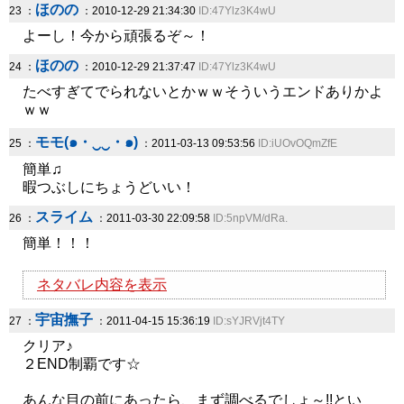
ほのの
23 ：
：2010-12-29 21:34:30
ID:47Ylz3K4wU
よーし！今から頑張るぞ～！
ほのの
24 ：
：2010-12-29 21:37:47
ID:47Ylz3K4wU
たべすぎてでられないとかｗｗそういうエンドありかよ
ｗｗ
モモ(๑・‿‿・๑)
25 ：
：2011-03-13 09:53:56
ID:iUOvOQmZfE
簡単♫
暇つぶしにちょうどいい！
スライム
26 ：
：2011-03-30 22:09:58
ID:5npVM/dRa.
簡単！！！
ネタバレ内容を表示
宇宙撫子
27 ：
：2011-04-15 15:36:19
ID:sYJRVjt4TY
クリア♪
２END制覇です☆
あんな目の前にあったら、まず調べるでしょ～!!とい