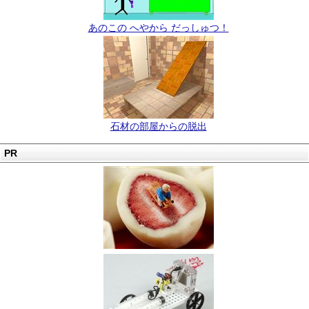
あのこの へやから だっしゅつ！
石材の部屋からの脱出
PR