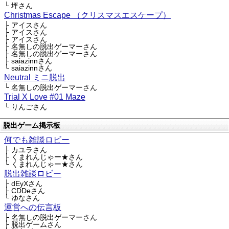
└ 坪さん
Christmas Escape （クリスマスエスケープ）
├ アイスさん
├ アイスさん
├ アイスさん
├ 名無しの脱出ゲーマーさん
├ 名無しの脱出ゲーマーさん
├ saiazinnさん
└ saiazinnさん
Neutral ミニ脱出
└ 名無しの脱出ゲーマーさん
Trial X Love #01 Maze
└ りんごさん
脱出ゲーム掲示板
何でも雑談ロビー
├ カユラさん
├ くまれんじゃー★さん
└ くまれんじゃー★さん
脱出雑談ロビー
├ dEyXさん
├ CDDeさん
└ ゆなさん
運営への伝言板
├ 名無しの脱出ゲーマーさん
├ 脱出ゲームさん