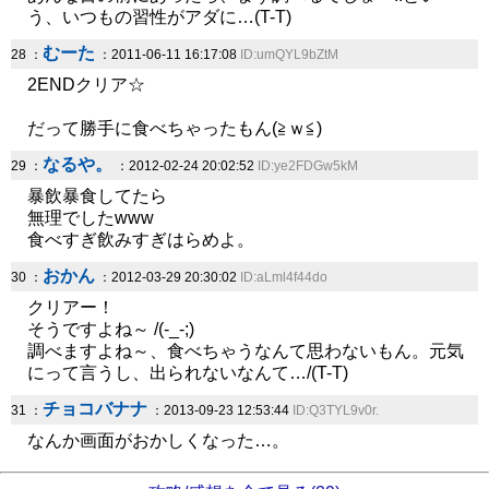
う、いつもの習性がアダに…(T-T)
むーた
28 ：
：2011-06-11 16:17:08
ID:umQYL9bZtM
2ENDクリア☆
だって勝手に食べちゃったもん(≧ｗ≦)
なるや。
29 ：
：2012-02-24 20:02:52
ID:ye2FDGw5kM
暴飲暴食してたら
無理でしたwww
食べすぎ飲みすぎはらめよ。
おかん
30 ：
：2012-03-29 20:30:02
ID:aLml4f44do
クリアー！
そうですよね～ /(-_-;)
調べますよね～、食べちゃうなんて思わないもん。元気
にって言うし、出られないなんて…/(T-T)
チョコバナナ
31 ：
：2013-09-23 12:53:44
ID:Q3TYL9v0r.
なんか画面がおかしくなった…。