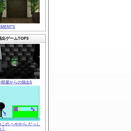
EMENTS
出ゲームTOP3
い部屋からの脱出5
のこの へやから だっし
つ！