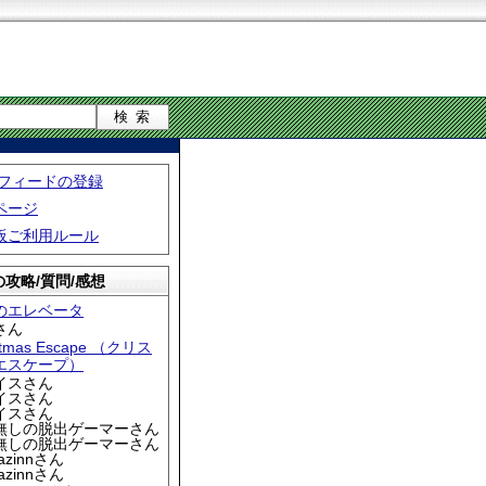
S フィードの登録
ページ
板ご利用ルール
攻略/質問/感想
のエレベータ
さん
stmas Escape （クリス
エスケープ）
アイスさん
アイスさん
アイスさん
名無しの脱出ゲーマーさん
名無しの脱出ゲーマーさん
iazinnさん
iazinnさん