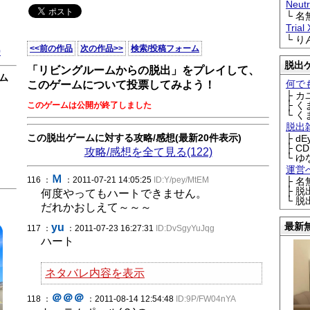
Neu
└ 
Trial
└ 
<<前の作品
次の作品>>
検索/投稿フォーム
0
脱出
「リビングルームからの脱出」をプレイして、
ム
何で
このゲームについて投票してみよう！
├ 
├ 
このゲームは公開が終了しました
└ 
脱出
この脱出ゲームに対する攻略/感想(最新20件表示)
├ d
├ C
攻略/感想を全て見る(122)
└ ゆ
運営
Ｍ
116 ：
：2011-07-21 14:05:25
ID:Y/pey/MtEM
├ 
├ 
何度やってもハートできません。
└ 
だれかおしえて～～～
最新
yu
117 ：
：2011-07-23 16:27:31
ID:DvSgyYuJqg
ハート
ネタバレ内容を表示
＠＠＠
118 ：
：2011-08-14 12:54:48
ID:9P/FW04nYA