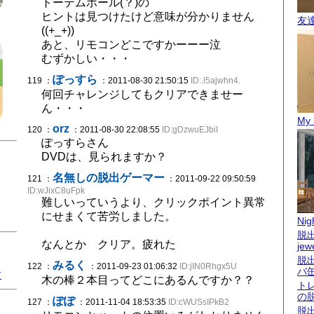
トーテムポール(？)の
ヒントは見つけたけど意味が分かりません
友
((+_+))
あと、リモコンどこですかーーー泣
むずかしい・・・
ぽっすら
119 ：
：2011-08-30 21:50:15
ID:.l5ajwhn4.
何回チャレンジしてもクリアできませー
ん・・・
My 
orz
120 ：
：2011-08-30 22:08:55
ID:gDzwuEJbiI
ぽっすらさん
DVDは、見られますか？
名無しの脱出ゲーマー
121 ：
：2011-09-22 09:50:59
ID:wJixC8uFpk
難しいっていうより、クリックポイント異常
にせまくて苦労しました。
Nigh
脱出
なんとか クリア。疲れた
jew
脱
みるく
122 ：
：2011-09-23 01:06:32
ID:jIN0Rhgx5U
バ
君
木の棒２本目ってどこにあるんですか？？
ト
の
ぽぽ
127 ：
：2011-11-04 18:53:35
ID:cWUSsIPkB2
脱