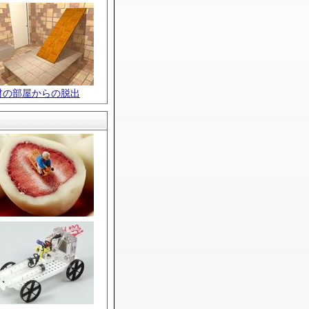
材の部屋からの脱出