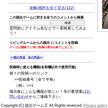
攻略/感想を全て見る(122)
この脱出ゲームに対する全てのコメントから検索
質問前にアイテム名などで一度検索してみよ
う！
リビングルームからの脱出 にコメントを投稿
ゲーム公開終了に伴い投稿の受付を終了しました
<<前の作品
次の作品>>
投稿時に使える機能(名前欄以外で使用可能)
個々の投稿へのリンク
>>投稿番号（全て半角）
（例） >>1
掲示板にこんな機能が欲しい！等の要望案は
お
問い合わせ
からご連絡下さい。
Copyright (C) 脱出ゲーム王 All Rights reverced.
Privacy policy