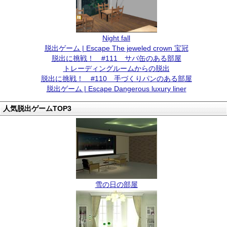
Night fall
脱出ゲーム | Escape The jeweled crown 宝冠
脱出に挑戦！ #111 サバ缶のある部屋
トレーディングルームからの脱出
脱出に挑戦！ #110 手づくりパンのある部屋
脱出ゲーム | Escape Dangerous luxury liner
人気脱出ゲームTOP3
雪の日の部屋