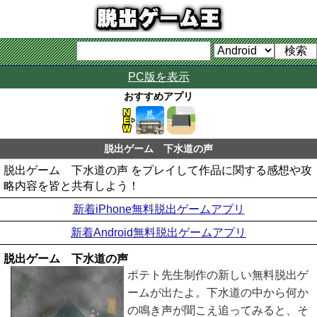
PC版を表示
おすすめアプリ
脱出ゲーム 下水道の声
脱出ゲーム 下水道の声 をプレイして作品に関する感想や攻
略内容を皆と共有しよう！
新着iPhone無料脱出ゲームアプリ
新着Android無料脱出ゲームアプリ
脱出ゲーム 下水道の声
ポテト先生制作の新しい無料脱出ゲ
ームが出たよ。下水道の中から何か
の鳴き声が聞こえ追ってみると、そ