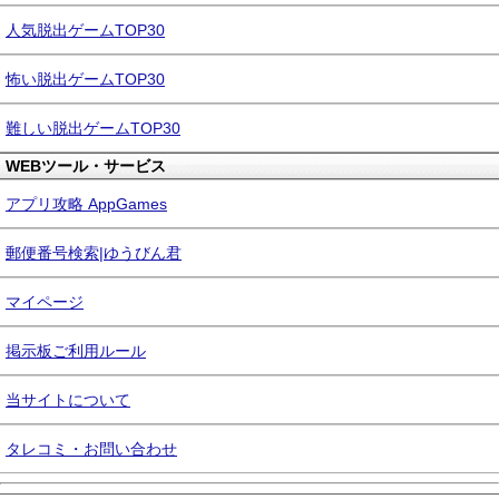
人気脱出ゲームTOP30
怖い脱出ゲームTOP30
難しい脱出ゲームTOP30
WEBツール・サービス
アプリ攻略 AppGames
郵便番号検索|ゆうびん君
マイページ
掲示板ご利用ルール
当サイトについて
タレコミ・お問い合わせ