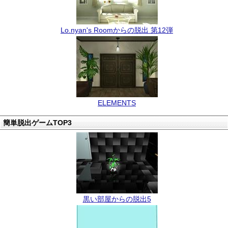
Lo.nyan's Roomからの脱出 第12弾
ELEMENTS
簡単脱出ゲームTOP3
黒い部屋からの脱出5