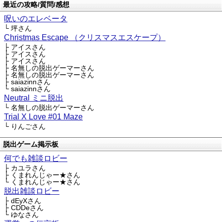
最近の攻略/質問/感想
呪いのエレベータ
└ 坪さん
Christmas Escape （クリスマスエスケープ）
├ アイスさん
├ アイスさん
├ アイスさん
├ 名無しの脱出ゲーマーさん
├ 名無しの脱出ゲーマーさん
├ saiazinnさん
└ saiazinnさん
Neutral ミニ脱出
└ 名無しの脱出ゲーマーさん
Trial X Love #01 Maze
└ りんごさん
脱出ゲーム掲示板
何でも雑談ロビー
├ カユラさん
├ くまれんじゃー★さん
└ くまれんじゃー★さん
脱出雑談ロビー
├ dEyXさん
├ CDDeさん
└ ゆなさん