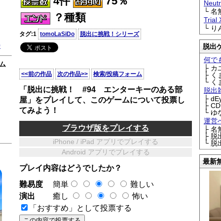
4件
75％
Neu
└ 
？種類
Trial
└ 
タグ:1
tomoLaSiDo
脱出に挑戦！シリーズ
0
脱出
何で
ム
├ 
<<前の作品
次の作品>>
検索/投稿フォーム
├ 
└ 
「脱出に挑戦！ #94 エンターキーのある部
脱出
├ d
屋」をプレイして、このゲームについて投票し
├ C
てみよう！
└ ゆ
運営
ブラウザ版をプレイする
├ 
├ 
iPhone / iPad アプリでプレイする
└ 
Android アプリでプレイする
最新
プレイ内容はどうでしたか？
難易度
簡単
難しい
演出
癒し
怖い
「おすすめ」として投票する