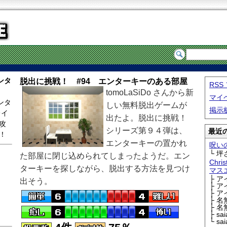
ンタ
脱出に挑戦！ #94 エンターキーのある部屋
RS
tomoLaSiDo さんから新
マイ
ンタ
しい無料脱出ゲームが
掲示
レイ
出たよ。脱出に挑戦！
攻
シリーズ第９４弾は、
最近の
！
エンターキーの置かれ
呪い
└ 坪
た部屋に閉じ込められてしまったようだ。エン
Chri
ターキーを探しながら、脱出する方法を見つけ
マス
├ 
出そう。
├ 
├ 
├ 
├ 
├ sa
└ sa