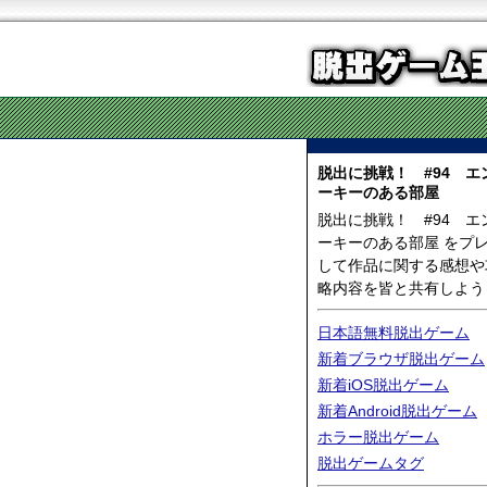
脱出に挑戦！ #94 エ
ーキーのある部屋
脱出に挑戦！ #94 エ
ーキーのある部屋 をプ
して作品に関する感想や
略内容を皆と共有しよう
日本語無料脱出ゲーム
新着ブラウザ脱出ゲーム
新着iOS脱出ゲーム
新着Android脱出ゲーム
ホラー脱出ゲーム
脱出ゲームタグ