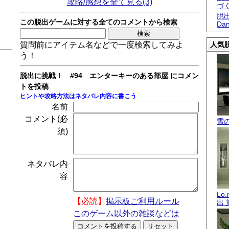
攻略/感想を全て見る(3)
づ
脱出
この脱出ゲームに対する全てのコメントから検索
Dan
質問前にアイテム名などで一度検索してみよ
人気脱
う！
脱出に挑戦！ #94 エンターキーのある部屋 にコメン
トを投稿
ヒントや攻略方法はネタバレ内容に書こう
名前
コメント(必
雪
須)
ネタバレ内
容
Lo
【必読】
掲示板ご利用ルール
出 
このゲーム以外の雑談などは