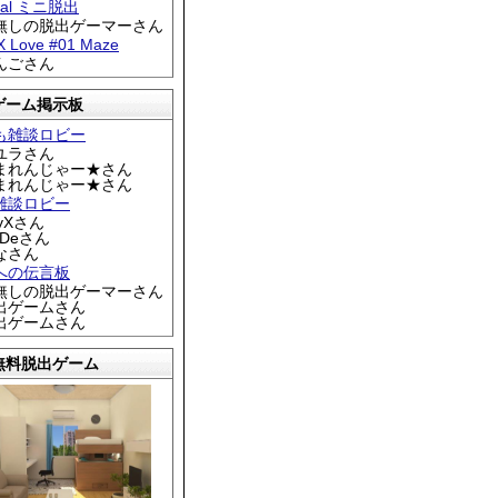
tral ミニ脱出
名無しの脱出ゲーマーさん
 X Love #01 Maze
りんごさん
ゲーム掲示板
も雑談ロビー
カユラさん
くまれんじゃー★さん
くまれんじゃー★さん
雑談ロビー
EyXさん
DDeさん
なさん
への伝言板
名無しの脱出ゲーマーさん
脱出ゲームさん
脱出ゲームさん
無料脱出ゲーム