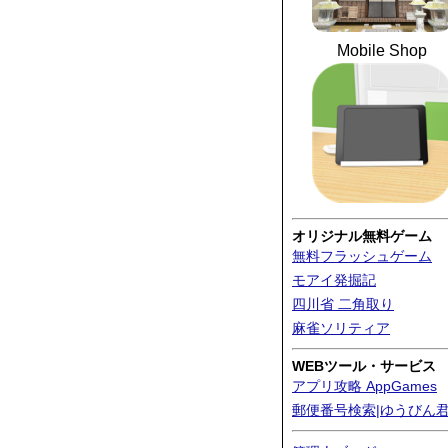
Mobile Shop
オリジナル無料ゲーム
無料フラッシュゲーム
モアイ発掘記
四川省 二角取り
麻雀ソリティア
WEBツール・サービス
アプリ攻略 AppGames
郵便番号検索|ゆうびん