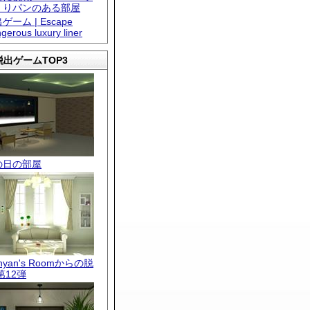
くりパンのある部屋
ゲーム | Escape
gerous luxury liner
出ゲームTOP3
の日の部屋
.nyan's Roomからの脱
第12弾