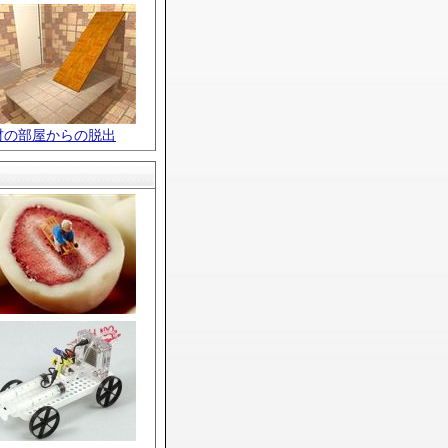
材の部屋からの脱出