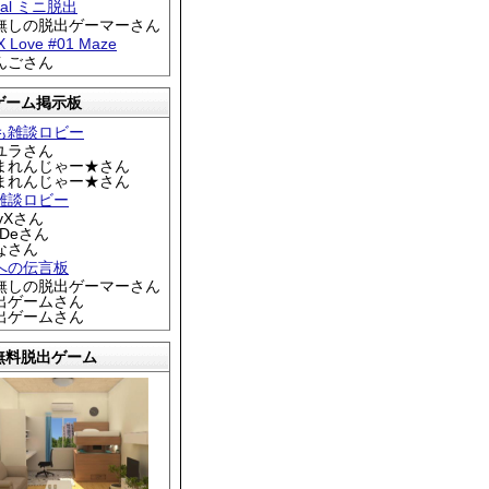
tral ミニ脱出
名無しの脱出ゲーマーさん
 X Love #01 Maze
りんごさん
ゲーム掲示板
も雑談ロビー
カユラさん
くまれんじゃー★さん
くまれんじゃー★さん
雑談ロビー
EyXさん
DDeさん
なさん
への伝言板
名無しの脱出ゲーマーさん
脱出ゲームさん
脱出ゲームさん
無料脱出ゲーム