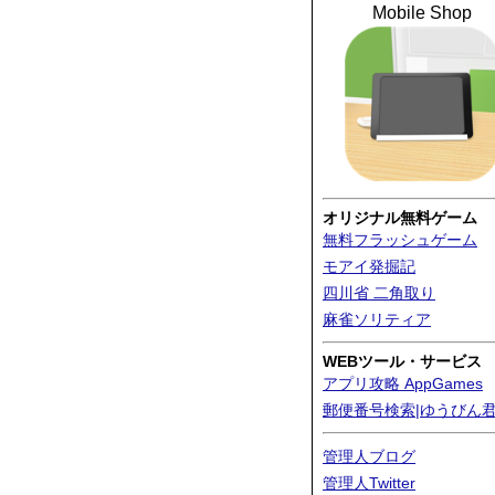
Mobile Shop
オリジナル無料ゲーム
無料フラッシュゲーム
モアイ発掘記
四川省 二角取り
麻雀ソリティア
WEBツール・サービス
アプリ攻略 AppGames
郵便番号検索|ゆうびん
管理人ブログ
管理人Twitter