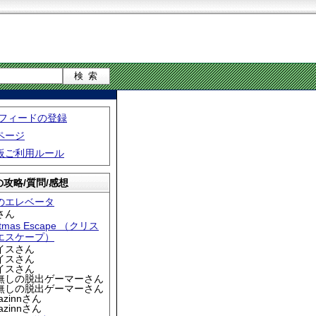
S フィードの登録
ページ
板ご利用ルール
攻略/質問/感想
のエレベータ
さん
stmas Escape （クリス
エスケープ）
アイスさん
アイスさん
アイスさん
名無しの脱出ゲーマーさん
名無しの脱出ゲーマーさん
iazinnさん
iazinnさん