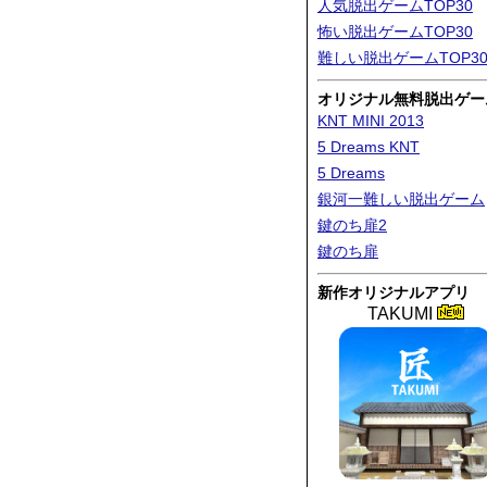
人気脱出ゲームTOP30
怖い脱出ゲームTOP30
難しい脱出ゲームTOP3
オリジナル無料脱出ゲー
KNT MINI 2013
5 Dreams KNT
5 Dreams
銀河一難しい脱出ゲーム
鍵のち扉2
鍵のち扉
新作オリジナルアプリ
TAKUMI