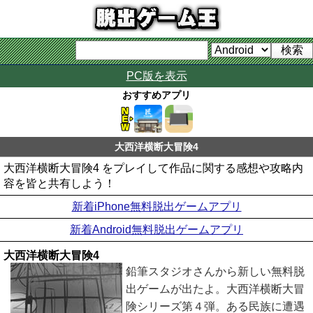
PC版を表示
おすすめアプリ
大西洋横断大冒険4
大西洋横断大冒険4 をプレイして作品に関する感想や攻略内
容を皆と共有しよう！
新着iPhone無料脱出ゲームアプリ
新着Android無料脱出ゲームアプリ
大西洋横断大冒険4
鉛筆スタジオさんから新しい無料脱
出ゲームが出たよ。大西洋横断大冒
険シリーズ第４弾。ある民族に遭遇