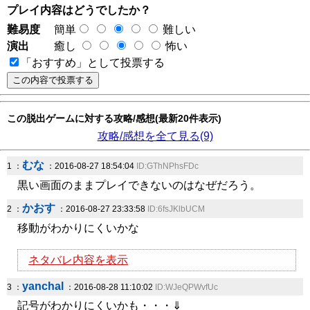
プレイ内容はどうでしたか？
難易度
簡単
難しい
演出
癒し
怖い
「おすすめ」として投票する
この脱出ゲームに対する攻略/感想(最新20件表示)
攻略/感想を全て見る(9)
むな
1 ：
：2016-08-27 18:54:04
ID:GThNPhsFDc
黒い画面のままプレイできないのはなぜだろう。
かおす
2 ：
：2016-08-27 23:33:58
ID:6fsJKlbUCM
移動がわかりにくいかな
ネタバレ内容を表示
yanchal
3 ：
：2016-08-28 11:10:02
ID:WJeQPWvfUc
記号がわかりにくいかも・・・⇓