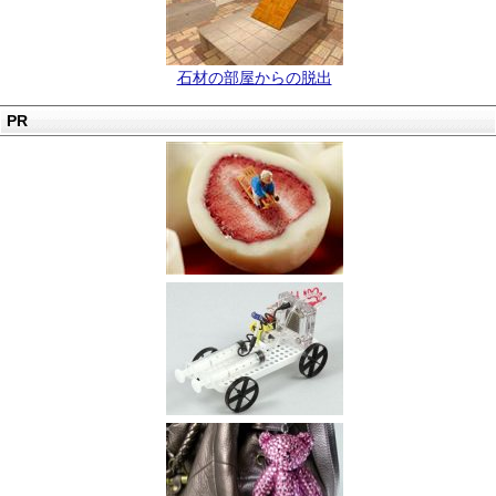
石材の部屋からの脱出
PR