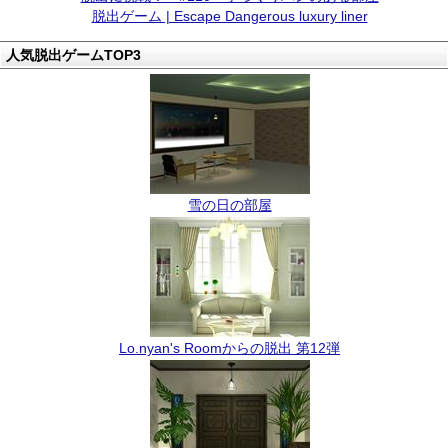
脱出ゲーム | Escape Dangerous luxury liner
人気脱出ゲームTOP3
雪の日の部屋
Lo.nyan's Roomからの脱出 第12弾