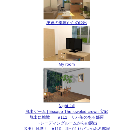
友達の部屋からの脱出
My room
Night fall
脱出ゲーム | Escape The jeweled crown 宝冠
脱出に挑戦！ #111 サバ缶のある部屋
トレーディングルームからの脱出
脱出に挑戦！ #110 手づくりパンのある部屋