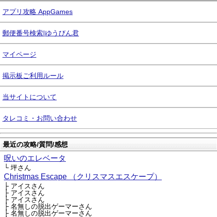
アプリ攻略 AppGames
郵便番号検索|ゆうびん君
マイページ
掲示板ご利用ルール
当サイトについて
タレコミ・お問い合わせ
最近の攻略/質問/感想
呪いのエレベータ
└ 坪さん
Christmas Escape （クリスマスエスケープ）
├ アイスさん
├ アイスさん
├ アイスさん
├ 名無しの脱出ゲーマーさん
├ 名無しの脱出ゲーマーさん