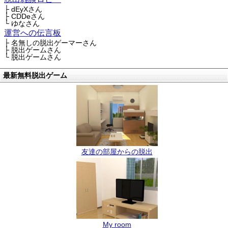
├ dEyXさん
├ CDDeさん
└ ゆなさん
運営への伝言板
├ 名無しの脱出ゲーマーさん
├ 脱出ゲームさん
└ 脱出ゲームさん
最新無料脱出ゲーム
友達の部屋からの脱出
My room