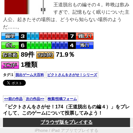
王道脱出もの編その４。昨晩は飲み
すぎで、記憶もなく眠りについた主
人公。起きたその場所は、どうやら知らない場所のよう
だ……。
89件
71.9％
1種類
タグ:1
脱出ゲーム大百科
ピクトさんをさがせ！シリーズ
<<前の作品
次の作品>>
検索/投稿フォーム
「ピクトさんをさがせ！174（王道脱出もの編４）」をプレ
イして、このゲームについて投票してみよう！
ブラウザ版をプレイする
iPhone / iPad アプリでプレイする