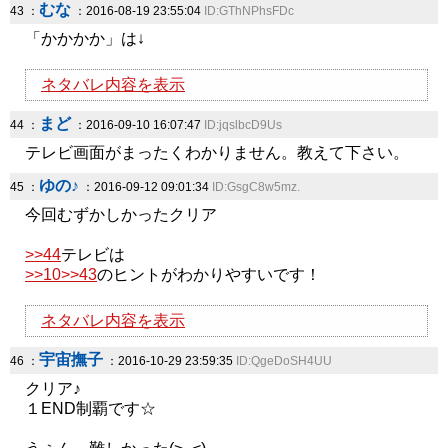
むな
43 ：
：2016-08-19 23:55:04
ID:GThNPhsFDc
「かかかか」は↓
ネタバレ内容を表示
まど
44 ：
：2016-09-10 16:07:47
ID:jqslbcD9Us
テレビ画面がまったくわかりません。教えて下さい。
ゆの♪
45 ：
：2016-09-12 09:01:34
ID:GsgC8w5mz.
今回むずかしかったクリア
>>44
テレビは
>>10
>>43
のヒントがわかりやすいです！
ネタバレ内容を表示
宇宙撫子
46 ：
：2016-10-29 23:59:35
ID:QgeDoSH4UU
クリア♪
１END制覇です☆