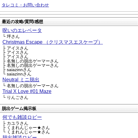
タレコミ・お問い合わせ
最近の攻略/質問/感想
呪いのエレベータ
└ 坪さん
Christmas Escape （クリスマスエスケープ）
├ アイスさん
├ アイスさん
├ アイスさん
├ 名無しの脱出ゲーマーさん
├ 名無しの脱出ゲーマーさん
├ saiazinnさん
└ saiazinnさん
Neutral ミニ脱出
└ 名無しの脱出ゲーマーさん
Trial X Love #01 Maze
└ りんごさん
脱出ゲーム掲示板
何でも雑談ロビー
├ カユラさん
├ くまれんじゃー★さん
└ くまれんじゃー★さん
脱出雑談ロビー