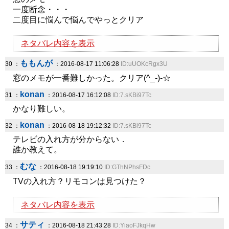
一度断念・・・
二度目に悩んで悩んでやっとクリア
ネタバレ内容を表示
ももんが
30 ：
：2016-08-17 11:06:28
ID:uUOKcRgx3U
窓のメモが一番難しかった。クリア(^_-)-☆
konan
31 ：
：2016-08-17 16:12:08
ID:7.sKBi97Tc
かなり難しい。
konan
32 ：
：2016-08-18 19:12:32
ID:7.sKBi97Tc
テレビの入れ方が分からない．
誰か教えて。
むな
33 ：
：2016-08-18 19:19:10
ID:GThNPhsFDc
TVの入れ方？リモコンは見つけた？
ネタバレ内容を表示
サティ
34 ：
：2016-08-18 21:43:28
ID:YiaoFJkqHw