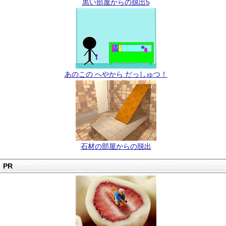
黒い部屋からの脱出5
あのこの へやから だっしゅつ！
石材の部屋からの脱出
PR