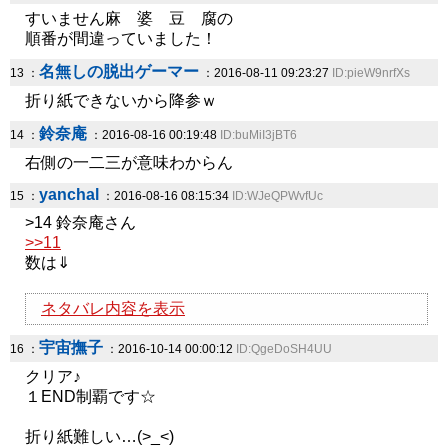
すいません麻 婆 豆 腐の
順番が間違っていました！
名無しの脱出ゲーマー
13 ：
：2016-08-11 09:23:27
ID:pieW9nrfXs
折り紙できないから降参ｗ
鈴奈庵
14 ：
：2016-08-16 00:19:48
ID:buMiI3jBT6
右側の一二三が意味わからん
yanchal
15 ：
：2016-08-16 08:15:34
ID:WJeQPWvfUc
>14 鈴奈庵さん
>>11
数は⇓
ネタバレ内容を表示
宇宙撫子
16 ：
：2016-10-14 00:00:12
ID:QgeDoSH4UU
クリア♪
１END制覇です☆
折り紙難しい…(>_<)