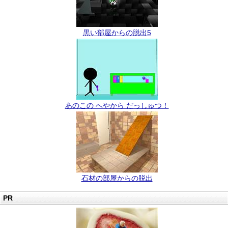
黒い部屋からの脱出5
あのこの へやから だっしゅつ！
石材の部屋からの脱出
PR