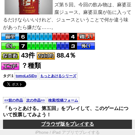
ズ第５回。今回の飲み物は、麻婆豆
腐ジュース。麻婆豆腐が缶に入って
るだけならいいけれど、ジュースということで何か違う味
があったら嫌だな……。
43件
88.4％
？種類
タグ:1
tomoLaSiDo
もっとあけるシリーズ
<<前の作品
次の作品>>
検索/投稿フォーム
「もっとあける。第五回」をプレイして、このゲームにつ
いて投票してみよう！
ブラウザ版をプレイする
iPhone / iPad アプリでプレイする