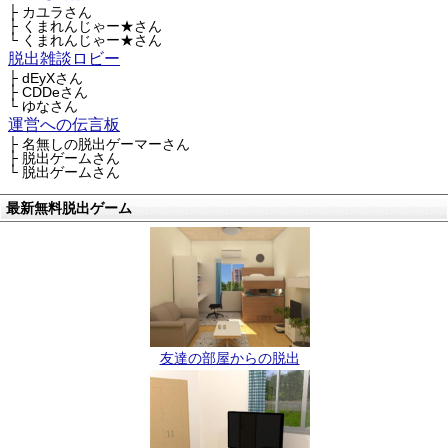
├ カユラさん
├ くまれんじゃー★さん
└ くまれんじゃー★さん
脱出雑談ロビー
├ dEyXさん
├ CDDeさん
└ ゆなさん
運営への伝言板
├ 名無しの脱出ゲーマーさん
├ 脱出ゲームさん
└ 脱出ゲームさん
最新無料脱出ゲーム
友達の部屋からの脱出