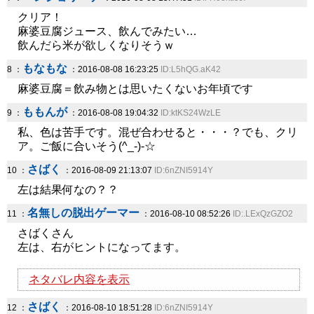
クリア！
麻婆豆腐ジュース、飲んでみたい…
飲んだら米が欲しくなりそうｗ
もなもな
8 ：
：2016-08-08 16:23:25
ID:L5hQG.aK42
麻婆豆腐＝飲み物とは思いたくないお年頃です
ももんが
9 ：
：2016-08-08 19:04:32
ID:ktKS24WzLE
私、色は苦手です。混ぜ合わせると・・・？でも、クリ
ア。ご飯に合いそう(^_-)-☆
さばく
10 ：
：2016-08-09 21:13:07
ID:6nZNI5914Y
左は結果何なの？？
名無しの脱出ゲーマー
11 ：
：2016-08-10 08:52:26
ID:.LExQzGZO2
さばくさん
左は、右がヒントになってます。
ネタバレ内容を表示
さばく
12 ：
：2016-08-10 18:51:28
ID:6nZNI5914Y