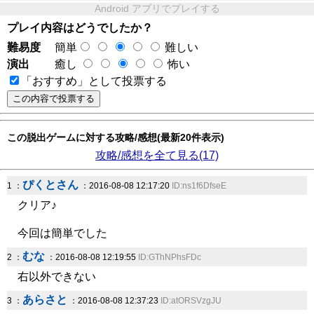
Android アプリでプレイする
プレイ内容はどうでしたか？
難易度
簡単
難しい
演出
癒し
怖い
「おすすめ」として投票する
この脱出ゲームに対する攻略/感想(最新20件表示)
攻略/感想を全て見る(17)
ぴくとさん
1 ：
：2016-08-08 12:17:20
ID:ns1f6DfseE
クリア♪
今回は簡単でした
むな
2 ：
：2016-08-08 12:19:55
ID:GThNPhsFDc
右以外できない
あらさと
3 ：
：2016-08-08 12:37:23
ID:atORSVzgJU