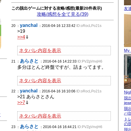
この脱出ゲームに対する攻略/感想(最新20件表示)
友
攻略/感想を全て見る(39)
yanchal
20 ：
：2016-04-16 12:33:42
ID:oRocLPo21s
>19
>>4
⇓
ネタバレ内容を表示
My 
あらさと
21 ：
：2016-04-16 14:22:33
ID:PVZgVnvjH6
多分ほとんど終盤ですが、詰まってます。
ネタバレ内容を表示
yanchal
22 ：
：2016-04-16 16:10:06
ID:oRocLPo21s
Nigh
>21 あらさとさん
脱出
>>7
⇓
jew
脱
バ
君
ネタバレ内容を表示
ト
の
あらさと
23 ：
：2016-04-16 16:44:21
ID:PVZgVnvjH6
脱