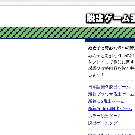
ぬぬ子と奇妙な６つの部
ぬぬ子と奇妙な６つの部
をプレイして作品に関す
感想や攻略内容を皆と共
しよう！
日本語無料脱出ゲーム
新着ブラウザ脱出ゲーム
新着iOS脱出ゲーム
新着Android脱出ゲーム
ホラー脱出ゲーム
脱出ゲームタグ