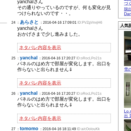
yanchalさん
づ
その通りやっているのですが、何も変化が見
脱出
つけられないのです・・。
Dan
あらさと
24 ：
：2016-04-16 17:09:01
ID:PVZgVnvjH6
人気脱
yanchalさん
おかげさまで少し進みました。
ネタバレ内容を表示
yanchal
25 ：
：2016-04-16 17:20:27
ID:oRocLPo21s
パネルのはめ方で部屋が変化します。出口を
作らないと出られません⇓
雪
ネタバレ内容を表示
yanchal
26 ：
：2016-04-16 17:20:27
ID:oRocLPo21s
パネルのはめ方で部屋が変化します。出口を
作らないと出られません⇓
Lo
出 
ネタバレ内容を表示
tomomo
27 ：
：2016-04-16 18:11:49
ID:a/cOolouKk