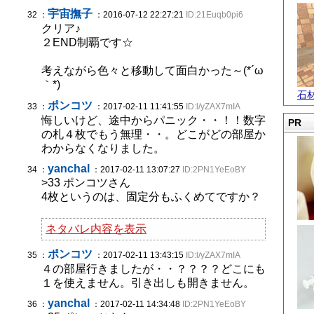
宇宙撫子
32 ：
：2016-07-12 22:27:21
ID:21Euqb0pi6
クリア♪
２END制覇です☆
考えながら色々と移動して面白かった～(*´ω
｀*)
石
ポンコツ
33 ：
：2017-02-11 11:41:55
ID:l/yZAX7mIA
悔しいけど、途中からパニック・・！！数字
PR
の札４枚でもう無理・・。どこがどの部屋か
わからなくなりました。
yanchal
34 ：
：2017-02-11 13:07:27
ID:2PN1YeEoBY
>33 ポンコツさん
4枚というのは、固定分もふくめてですか？
ネタバレ内容を表示
ポンコツ
35 ：
：2017-02-11 13:43:15
ID:l/yZAX7mIA
４の部屋行きましたが・・？？？？どこにも
１を使えません。引き出しも開きません。
yanchal
36 ：
：2017-02-11 14:34:48
ID:2PN1YeEoBY