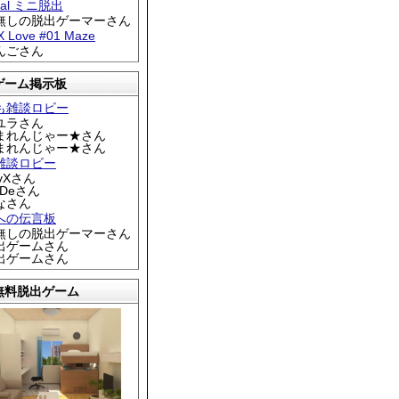
tral ミニ脱出
名無しの脱出ゲーマーさん
 X Love #01 Maze
りんごさん
ゲーム掲示板
も雑談ロビー
カユラさん
くまれんじゃー★さん
くまれんじゃー★さん
雑談ロビー
EyXさん
DDeさん
なさん
への伝言板
名無しの脱出ゲーマーさん
脱出ゲームさん
脱出ゲームさん
無料脱出ゲーム