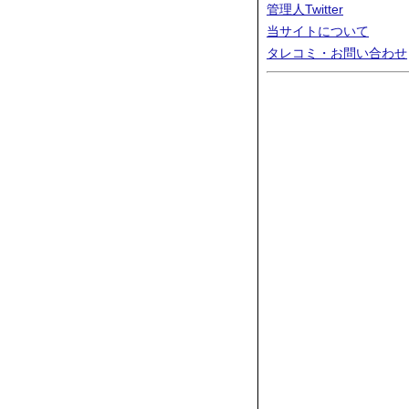
管理人Twitter
当サイトについて
タレコミ・お問い合わせ