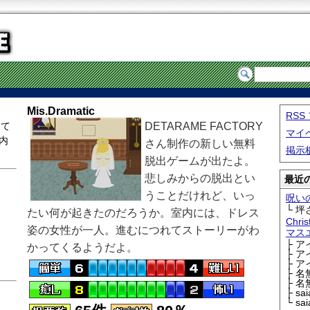
Mis.Dramatic
RS
して
DETARAME FACTORY
マイ
内
さん制作の新しい無料
掲示
脱出ゲームが出たよ。
悲しみからの脱出とい
最近の
うことだけれど、いっ
呪い
└ 坪
たい何が起きたのだろうか。室内には、ドレス
Chri
姿の女性が一人。進むにつれてストーリーがわ
マス
├ 
かってくるようだよ。
├ 
├ 
├ 
├ 
├ sa
└ sa