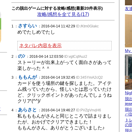
この脱出ゲームに対する攻略/感想(最新20件表示)
友
攻略/感想を全て見る(17)
さすらい
1 ：
：2016-04-14 11:42:29
ID:/Ktm0Glakc
めでたしめでたし
ネタバレ内容を表示
My 
のﾝ
2 ：
：2016-04-14 12:03:50
ID:vgtCqfAuz2
ストーリーが出来上がってく面白さがあって
楽しかった＾＾
ももんが
3 ：
：2016-04-14 19:32:45
ID:345YmA2cQ2
カードを使う場所の鍵を探しました。アイテ
ム残っていたから、怪しいとは思っていたけ
Nigh
ど、クリックポイントがあったんでしょうね
脱出
クリア(^^)/
jew
君
脱
あらさと
4 ：
：2016-04-14 19:46:27
ID:PVZgVnvjH6
バ
私もももんがさんと同じところで詰まりまし
ト
たが、おかげでクリアできました！
の
ももんがさん、ありがとうございました♪
脱