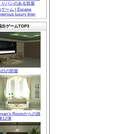
くりパンのある部屋
ゲーム | Escape
gerous luxury liner
出ゲームTOP3
の日の部屋
.nyan's Roomからの脱
第12弾