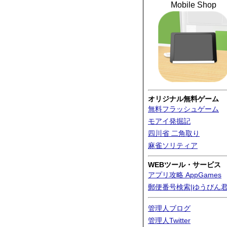
Mobile Shop
オリジナル無料ゲーム
無料フラッシュゲーム
モアイ発掘記
四川省 二角取り
麻雀ソリティア
WEBツール・サービス
アプリ攻略 AppGames
郵便番号検索|ゆうびん
管理人ブログ
管理人Twitter