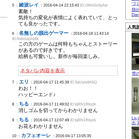
づ
綾波レイ
5 ：
：2016-04-14 22:15:43
ID:r36mSxXpAw
脱出
素敵！
Dan
気持ちの変化が表情によく表れていて、とっ
ても良かったです。
人気脱
名無しの脱出ゲーマー
6 ：
：2016-04-16 11:43:14
ID:NxbmajXq4k
この方のゲームは何時もちゃんとストーリー
があるので好きです。
絵柄も可愛いし。新作が毎回楽しみ。
ネタバレ内容を表示
雪
エリ
7 ：
：2016-04-17 11:45:39
ID:SaUy/o8K6Q
わお！！
ハッピーエンド♪
ちる
8 ：
：2016-04-17 11:49:02
ID:IqRN1Rkyzk
消しゴムを切ってからわかりません
Lo
ちる
9 ：
：2016-04-17 12:07:49
ID:IqRN1Rkyzk
出 
お花もわかりません
カフェオーレ
10 ：
：2016-04-17 13:05:35