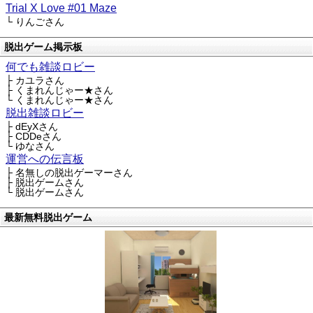
Trial X Love #01 Maze
└ りんごさん
脱出ゲーム掲示板
何でも雑談ロビー
├ カユラさん
├ くまれんじゃー★さん
└ くまれんじゃー★さん
脱出雑談ロビー
├ dEyXさん
├ CDDeさん
└ ゆなさん
運営への伝言板
├ 名無しの脱出ゲーマーさん
├ 脱出ゲームさん
└ 脱出ゲームさん
最新無料脱出ゲーム