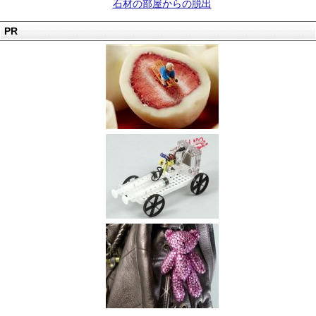
石材の部屋からの脱出
PR