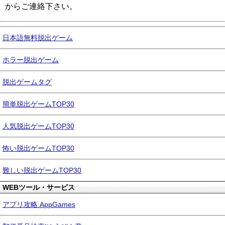
からご連絡下さい。
日本語無料脱出ゲーム
ホラー脱出ゲーム
脱出ゲームタグ
簡単脱出ゲームTOP30
人気脱出ゲームTOP30
怖い脱出ゲームTOP30
難しい脱出ゲームTOP30
WEBツール・サービス
アプリ攻略 AppGames