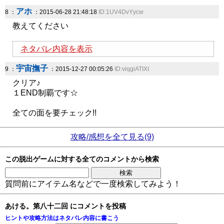
アホ
8 ：
：2015-06-28 21:48:18
ID:1UV4DvYycw
教えてください
ネタバレ内容を表示
宇宙撫子
9 ：
：2015-12-27 00:05:26
ID:viqgiATIXI
クリア♪
１END制覇です☆
全ての面を要チェック!!
攻略/感想を全て見る(9)
この脱出ゲームに対する全てのコメントから検索
質問前にアイテム名などで一度検索してみよう！
あける。第八十二回 にコメントを投稿
ヒントや攻略方法はネタバレ内容に書こう