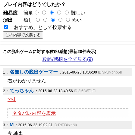
プレイ内容はどうでしたか？
難易度
簡単
難しい
演出
癒し
怖い
「おすすめ」として投票する
この脱出ゲームに対する攻略/感想(最新20件表示)
攻略/感想を全て見る(9)
名無しの脱出ゲーマー
1 ：
：2015-06-23 18:06:00
ID:vPuNpnb5II
右がわかりません
てっちゃん
2 ：
：2015-06-23 18:49:56
ID:3l6iWTJtFI
>>1
ネタバレ内容を表示
M
3 ：
：2015-06-23 19:02:31
ID:RtFl3kxnNk
今回は、