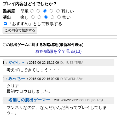
プレイ内容はどうでしたか？
難易度
簡単
難しい
演出
癒し
怖い
「おすすめ」として投票する
この脱出ゲームに対する攻略/感想(最新20件表示)
攻略/感想を全て見る(13)
かかし～
1 ：
：2015-06-22 15:11:09
ID:mIUEB4TFEA
考えずにできてしまう・・・
みっちー
2 ：
：2015-06-22 16:09:05
ID:BZyrFKH8Zw
クリアー
最初ウロウロしました。
名無しの脱出ゲーマー
6 ：
：2015-06-22 23:23:21
ID:LtjsbH7jyE
マンネリなのに、なんだかんだ言ってプレイしてしま
う…。