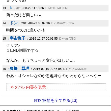
k
13 ：
：2015-08-29 11:13:36
ID:MCmDxrHr0M
簡単だけど楽しいｗ
ドン
14 ：
：2015-09-23 00:07:36
ID:cUNuWqRnbo
時間をつぶに良いかも
宇宙撫子
15 ：
：2015-12-27 00:01:55
ID:viqgiATIXI
クリア♪
１END制覇です☆
なんか、もうちょっと変化がほしい…。
鳥柵 翠理
16 ：
：2016-02-10 20:46:05
ID:HXCKWMvIQw
わあ～オシャレなのか悪趣味なのかわからないへやー
ネタバレ内容を表示
攻略/感想を全て見る(13)