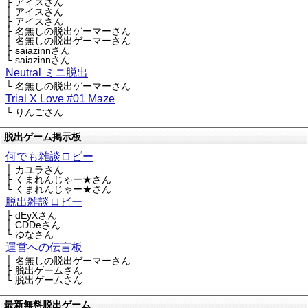
├ アイスさん
├ アイスさん
├ アイスさん
├ 名無しの脱出ゲーマーさん
├ 名無しの脱出ゲーマーさん
├ saiazinnさん
└ saiazinnさん
Neutral ミニ脱出
└ 名無しの脱出ゲーマーさん
Trial X Love #01 Maze
└ りんごさん
脱出ゲーム掲示板
何でも雑談ロビー
├ カユラさん
├ くまれんじゃー★さん
└ くまれんじゃー★さん
脱出雑談ロビー
├ dEyXさん
├ CDDeさん
└ ゆなさん
運営への伝言板
├ 名無しの脱出ゲーマーさん
├ 脱出ゲームさん
└ 脱出ゲームさん
最新無料脱出ゲーム