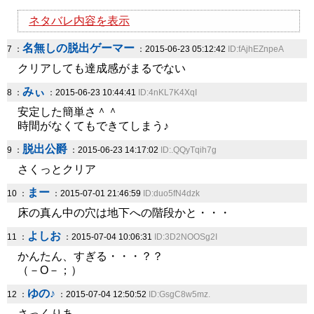
ネタバレ内容を表示
名無しの脱出ゲーマー
7 ：
：2015-06-23 05:12:42
ID:fAjhEZnpeA
クリアしても達成感がまるでない
みぃ
8 ：
：2015-06-23 10:44:41
ID:4nKL7K4XqI
安定した簡単さ＾＾
時間がなくてもできてしまう♪
脱出公爵
9 ：
：2015-06-23 14:17:02
ID:.QQyTqih7g
さくっとクリア
まー
10 ：
：2015-07-01 21:46:59
ID:duo5fN4dzk
床の真ん中の穴は地下への階段かと・・・
よしお
11 ：
：2015-07-04 10:06:31
ID:3D2NOOSg2I
かんたん、すぎる・・・？？
（－O－；）
ゆの♪
12 ：
：2015-07-04 12:50:52
ID:GsgC8w5mz.
さっくりあ