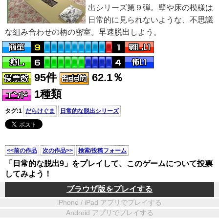
出シリーズ第９弾。壁や床の模様は
日常的に見られないような、不思議
な組み合わせの柄の密室。早速脱出しよう。
95件
62.1％
1種類
タグ:1
だらけぐま
日常的な脱出シリーズ
<<前の作品
次の作品>>
検索/投稿フォーム
「日常的な脱出9」をプレイして、このゲームについて投票
してみよう！
ブラウザ版をプレイする
iPhone / iPad アプリでプレイする
Android アプリでプレイする