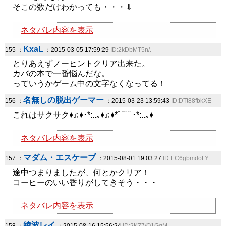
そこの数だけわかっても・・・⇓
ネタバレ内容を表示
KxaL
155 ：
：2015-03-05 17:59:29
ID:2kDbMT5n/.
とりあえずノーヒントクリア出来た。
カバの本で一番悩んだな。
っていうかゲーム中の文字なくなってる！
名無しの脱出ゲーマー
156 ：
：2015-03-23 13:59:43
ID:DTt88fbkXE
これはサクサク♦♫♦･*:..｡♦♫♦*ﾟ¨ﾟﾟ･*:..｡♦
ネタバレ内容を表示
マダム・エスケープ
157 ：
：2015-08-01 19:03:27
ID:EC6gbmdoLY
途中つまりましたが、何とかクリア！
コーヒーのいい香りがしてきそう・・・
ネタバレ内容を表示
綾波レイ