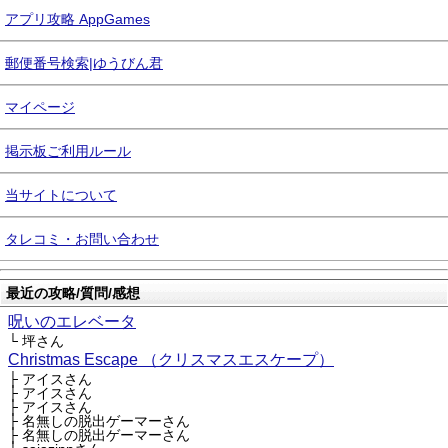
アプリ攻略 AppGames
郵便番号検索|ゆうびん君
マイページ
掲示板ご利用ルール
当サイトについて
タレコミ・お問い合わせ
最近の攻略/質問/感想
呪いのエレベータ
└ 坪さん
Christmas Escape （クリスマスエスケープ）
├ アイスさん
├ アイスさん
├ アイスさん
├ 名無しの脱出ゲーマーさん
├ 名無しの脱出ゲーマーさん