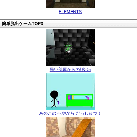
ELEMENTS
簡単脱出ゲームTOP3
黒い部屋からの脱出5
あのこの へやから だっしゅつ！