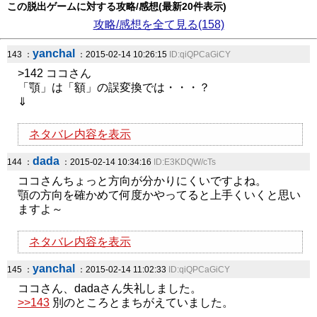
この脱出ゲームに対する攻略/感想(最新20件表示)
攻略/感想を全て見る(158)
yanchal
143 ：
：2015-02-14 10:26:15
ID:qiQPCaGiCY
>142 ココさん
「顎」は「額」の誤変換では・・・？
⇓
ネタバレ内容を表示
dada
144 ：
：2015-02-14 10:34:16
ID:E3KDQW/cTs
ココさんちょっと方向が分かりにくいですよね。
顎の方向を確かめて何度かやってると上手くいくと思い
ますよ～
ネタバレ内容を表示
yanchal
145 ：
：2015-02-14 11:02:33
ID:qiQPCaGiCY
ココさん、dadaさん失礼しました。
>>143
別のところとまちがえていました。