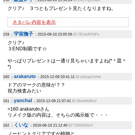
158 ：
：2015-08-16 15:56:24
ID:2KZ7/Q1GqM
クリア♪ ３つともプレゼント見たくなりますね。
ネタバレ内容を表示
宇宙撫子
159 ：
：2015-09-10 23:05:56
ID:TEUtoRPdFs
クリア♪
３END制覇です☆
やっぱりプレゼントは一通り見ちゃいますよね(*＾皿＾
*)
arakaruto
160 ：
：2015-12-09 20:41:11
ID:u/dzayUvNw
ドアのマークの意味が？？
視力検査みたい
yanchal
161 ：
：2015-12-09 21:07:41
ID:58seMvRoV.
>160 arakarutoさん
リメイク版の内容は、そちらの掲示板で・・・
くいな
162 ：
：2016-06-10 21:12:40
ID:T3060KtXxY
ノーヒントクリアですが植物と