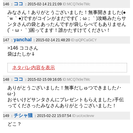
ココ
146 ：
：2015-02-14 21:21:09
ID:MCQ7k9eTMc
みなさん！ありがとうございました！無事開きました(●
´ｗ｀●)ですがコインがまだです(´；ω；｀)攻略みたらサ
ンタさんの袋とあったんですが袋しらべてもありません
(´・ω・｀)困ってます！誰かたすけてください！
yanchal
147 ：
：2015-02-14 21:48:20
ID:qiQPCaGiCY
>146 ココさん
袋はたしか⇓
ネタバレ内容を表示
ココ
148 ：
：2015-02-15 09:16:05
ID:MCQ7k9eTMc
ありがとうございました！無事だしゅつできましたﾉ･
ω･)
おそいけどサンタさんにプレゼントもらえました♪手伝
ってくださったみなさんありがとうございました！
チシャ猫
149 ：
：2015-02-22 15:07:54
ID:uc/cxctevw
どこ？