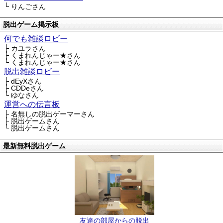
└ りんごさん
脱出ゲーム掲示板
何でも雑談ロビー
├ カユラさん
├ くまれんじゃー★さん
└ くまれんじゃー★さん
脱出雑談ロビー
├ dEyXさん
├ CDDeさん
└ ゆなさん
運営への伝言板
├ 名無しの脱出ゲーマーさん
├ 脱出ゲームさん
└ 脱出ゲームさん
最新無料脱出ゲーム
友達の部屋からの脱出