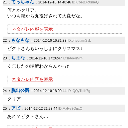
てっちゃん
21 ：
：2014-12-10 14:48:46
ID:CbeBXc0meQ
何とかクリア。
いつも親から丸投げされて大変だな。
ネタバレ内容を表示
もなもな
22 ：
：2014-12-10 16:31:33
ID:oheyjamSyk
ピクトさんもいっしょにクリスマス♪
ちまな
23 ：
：2014-12-10 17:26:47
ID:lr/6o4iMm.
く〇したの場所わからんかった
ネタバレ内容を表示
脱出公爵
24 ：
：2014-12-10 18:09:44
ID:.QQyTqih7g
クリア
アビ
25 ：
：2014-12-12 21:23:44
ID:Mxtys8QuxQ
あれ？ピクトさん…