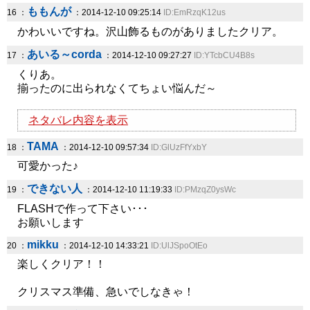
ももんが
16 ：
：2014-12-10 09:25:14
ID:EmRzqK12us
かわいいですね。沢山飾るものがありましたクリア。
あいる～corda
17 ：
：2014-12-10 09:27:27
ID:YTcbCU4B8s
くりあ。
揃ったのに出られなくてちょい悩んだ～
ネタバレ内容を表示
TAMA
18 ：
：2014-12-10 09:57:34
ID:GlUzFfYxbY
可愛かった♪
できない人
19 ：
：2014-12-10 11:19:33
ID:PMzqZ0ysWc
FLASHで作って下さい･･･
お願いします
mikku
20 ：
：2014-12-10 14:33:21
ID:UlJSpoOtEo
楽しくクリア！！
クリスマス準備、急いでしなきゃ！