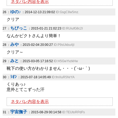
ネタバレ内容を表示
ゆの♪
26 ：
：2014-12-13 21:09:02
ID:GsgC8w5mz.
クリア
ちびっこ
27 ：
：2015-01-21 21:02:23
ID:RUiufG8c2I
なんかピクトさんより簡単！
みや
28 ：
：2015-02-04 20:00:27
ID:P9sUkbu4jI
クリア～
みと
29 ：
：2015-03-05 17:16:52
ID:H5GwYvzkHw
靴下の使い方がわかりません・・・(´･ω･｀)
ｼｵﾝ
30 ：
：2015-07-18 14:05:49
ID:fmXuR5NrYA
くりあっ♪
意外とてこずった汗
ネタバレ内容を表示
宇宙撫子
31 ：
：2015-08-29 00:14:58
ID:TEUtoRPdFs