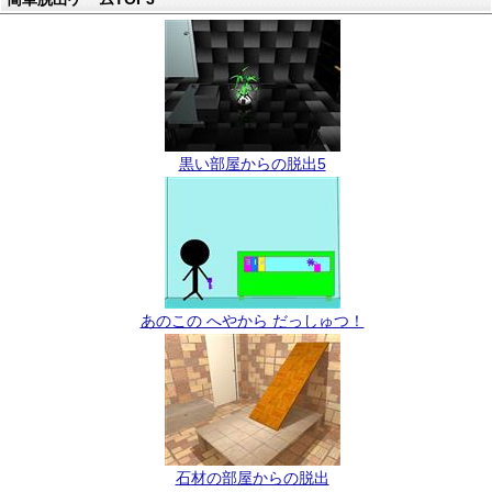
黒い部屋からの脱出5
あのこの へやから だっしゅつ！
石材の部屋からの脱出