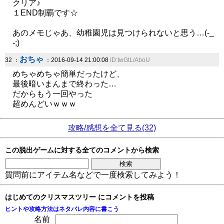
クリア♪
１END制覇です☆
あのメモじゃあ、幼稚園児は見つけられないと思う…(-_
-;)
おちゃ
32 ：
：2016-09-14 21:00:08
ID:twGtL/AboU
めちゃめちゃ簡単だったけど、
最後暗いまんまで終わった…
だからもう一回やった
超めんどいｗｗｗ
攻略/感想を全て見る(32)
この脱出ゲームに対する全てのコメントから検索
質問前にアイテム名などで一度検索してみよう！
はじめてのクリスマスツリー にコメントを投稿
ヒントや攻略方法はネタバレ内容に書こう
名前