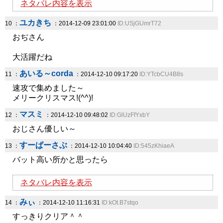
ネタバレ内容を表示
ユカきち
10 ：
：2014-12-09 23:01:00
ID:USjGUmrT72
おぢさん
大活躍だね
あいる～corda
11 ：
：2014-12-10 09:17:20
ID:YTcbCU4B8s
速攻で集めました～
メリークリスマス!(^^)!
マスミ
12 ：
：2014-12-10 09:48:02
ID:GlUzFfYxbY
おじさん優しい～
すーぱーさぶ
13 ：
：2014-12-10 10:04:40
ID:545zKhiaeA
バット高い所かと思ったら
ネタバレ内容を表示
みぃ
14 ：
：2014-12-10 11:16:31
ID:kOt.B7stqo
すっきりクリア＾＾