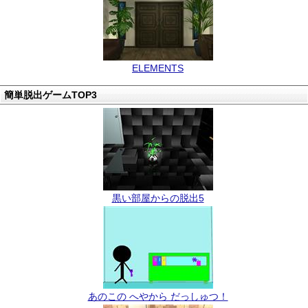
ELEMENTS
簡単脱出ゲームTOP3
黒い部屋からの脱出5
あのこの へやから だっしゅつ！