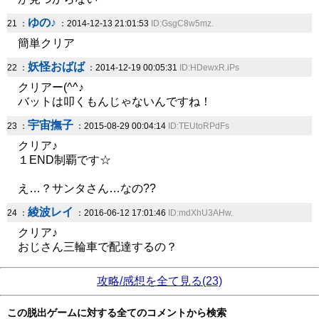
ゆの♪
21 ：
：2014-12-13 21:01:53
ID:GsgC8w5mz.
簡単クリア
妖怪おばば
22 ：
：2014-12-19 00:05:31
ID:HDewxR.iPs
クリアー(^^♪
バットは叩くもんじゃないんですね！
宇宙撫子
23 ：
：2015-08-29 00:04:14
ID:TEUtoRPdFs
クリア♪
１END制覇です☆
え…？サンタさん…なの??
綾波レイ
24 ：
：2016-06-12 17:01:46
ID:mdXhU3AHw.
クリア♪
おじさん三輪車で配達するの？
攻略/感想を全て見る(23)
この脱出ゲームに対する全てのコメントから検索