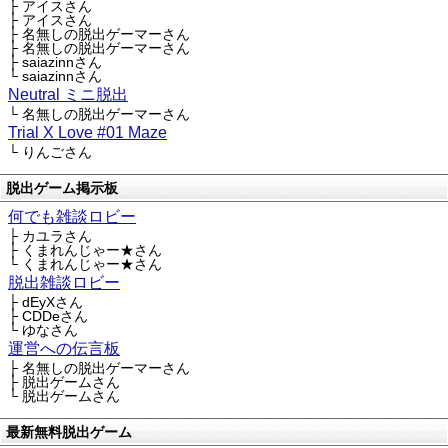
├ アイスさん
├ アイスさん
├ 名無しの脱出ゲーマーさん
├ 名無しの脱出ゲーマーさん
├ saiazinnさん
└ saiazinnさん
Neutral ミニ脱出
└ 名無しの脱出ゲーマーさん
Trial X Love #01 Maze
└ りんごさん
脱出ゲーム掲示板
何でも雑談ロビー
├ カユラさん
├ くまれんじゃー★さん
└ くまれんじゃー★さん
脱出雑談ロビー
├ dEyXさん
├ CDDeさん
└ ゆなさん
運営への伝言板
├ 名無しの脱出ゲーマーさん
├ 脱出ゲームさん
└ 脱出ゲームさん
最新無料脱出ゲーム