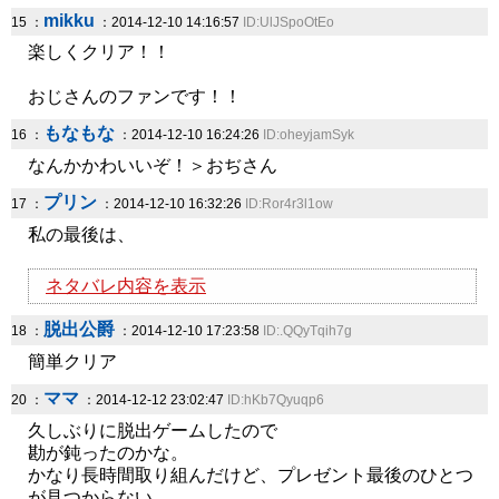
mikku
15 ：
：2014-12-10 14:16:57
ID:UlJSpoOtEo
楽しくクリア！！
おじさんのファンです！！
もなもな
16 ：
：2014-12-10 16:24:26
ID:oheyjamSyk
なんかかわいいぞ！＞おぢさん
プリン
17 ：
：2014-12-10 16:32:26
ID:Ror4r3l1ow
私の最後は、
ネタバレ内容を表示
脱出公爵
18 ：
：2014-12-10 17:23:58
ID:.QQyTqih7g
簡単クリア
ママ
20 ：
：2014-12-12 23:02:47
ID:hKb7Qyuqp6
久しぶりに脱出ゲームしたので
勘が鈍ったのかな。
かなり長時間取り組んだけど、プレゼント最後のひとつ
が見つからない