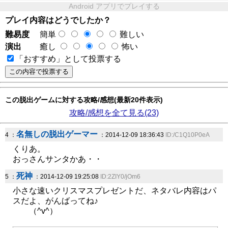
Android アプリでプレイする
プレイ内容はどうでしたか？
難易度
簡単
難しい
演出
癒し
怖い
「おすすめ」として投票する
この脱出ゲームに対する攻略/感想(最新20件表示)
攻略/感想を全て見る(23)
名無しの脱出ゲーマー
4 ：
：2014-12-09 18:36:43
ID:/C1Q10P0eA
くりあ。
おっさんサンタかあ・・
死神
5 ：
：2014-12-09 19:25:08
ID:2ZIY0/jOm6
小さな速いクリスマスプレゼントだ、ネタバレ内容はパ
スだよ、がんばってね♪
（^v^）