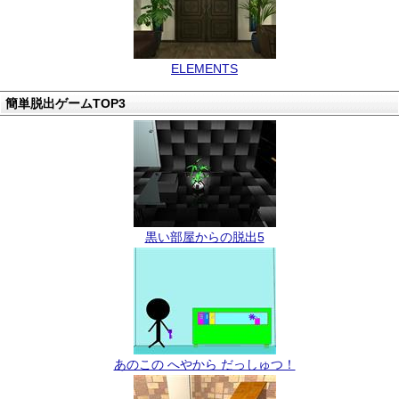
ELEMENTS
簡単脱出ゲームTOP3
黒い部屋からの脱出5
あのこの へやから だっしゅつ！