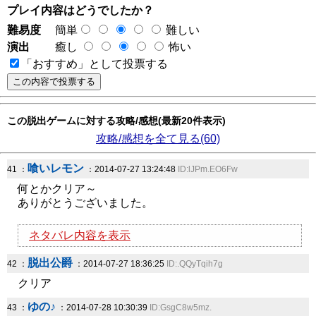
プレイ内容はどうでしたか？
難易度
簡単
難しい
演出
癒し
怖い
「おすすめ」として投票する
この脱出ゲームに対する攻略/感想(最新20件表示)
攻略/感想を全て見る(60)
喰いレモン
41 ：
：2014-07-27 13:24:48
ID:lJPm.EO6Fw
何とかクリア～
ありがとうございました。
ネタバレ内容を表示
脱出公爵
42 ：
：2014-07-27 18:36:25
ID:.QQyTqih7g
クリア
ゆの♪
43 ：
：2014-07-28 10:30:39
ID:GsgC8w5mz.