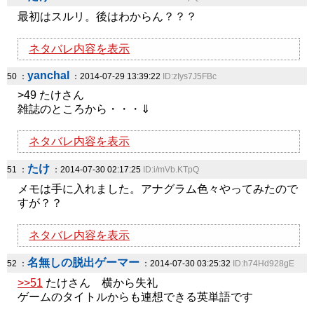
最初はスルリ。後はわからん？？？
ネタバレ内容を表示
yanchal
50 ：
：2014-07-29 13:39:22
ID:zIys7J5FBc
>49 たけさん
雑誌のところから・・・⇓
ネタバレ内容を表示
たけ
51 ：
：2014-07-30 02:17:25
ID:i/mVb.KTpQ
メモは手に入れました。アナグラム色々やってみたので
すが？？
ネタバレ内容を表示
名無しの脱出ゲーマー
52 ：
：2014-07-30 03:25:32
ID:h74Hd928gE
>>51
たけさん 横から失礼
ゲームのタイトルからも連想できる英単語です