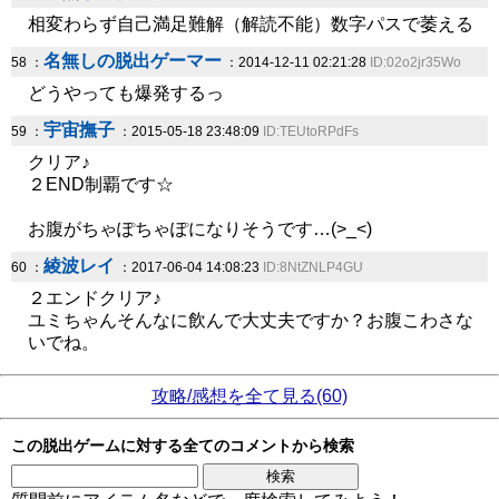
相変わらず自己満足難解（解読不能）数字パスで萎える
名無しの脱出ゲーマー
58 ：
：2014-12-11 02:21:28
ID:02o2jr35Wo
どうやっても爆発するっ
宇宙撫子
59 ：
：2015-05-18 23:48:09
ID:TEUtoRPdFs
クリア♪
２END制覇です☆
お腹がちゃぽちゃぽになりそうです…(>_<)
綾波レイ
60 ：
：2017-06-04 14:08:23
ID:8NtZNLP4GU
２エンドクリア♪
ユミちゃんそんなに飲んで大丈夫ですか？お腹こわさな
いでね。
攻略/感想を全て見る(60)
この脱出ゲームに対する全てのコメントから検索