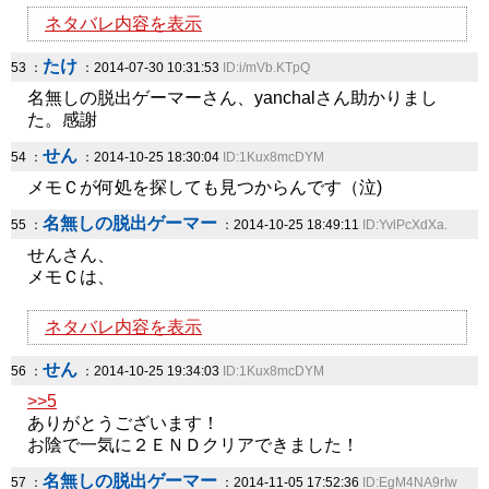
ネタバレ内容を表示
たけ
53 ：
：2014-07-30 10:31:53
ID:i/mVb.KTpQ
名無しの脱出ゲーマーさん、yanchalさん助かりまし
た。感謝
せん
54 ：
：2014-10-25 18:30:04
ID:1Kux8mcDYM
メモＣが何処を探しても見つからんです（泣)
名無しの脱出ゲーマー
55 ：
：2014-10-25 18:49:11
ID:YvlPcXdXa.
せんさん、
メモＣは、
ネタバレ内容を表示
せん
56 ：
：2014-10-25 19:34:03
ID:1Kux8mcDYM
>>5
ありがとうございます！
お陰で一気に２ＥＮＤクリアできました！
名無しの脱出ゲーマー
57 ：
：2014-11-05 17:52:36
ID:EgM4NA9rIw