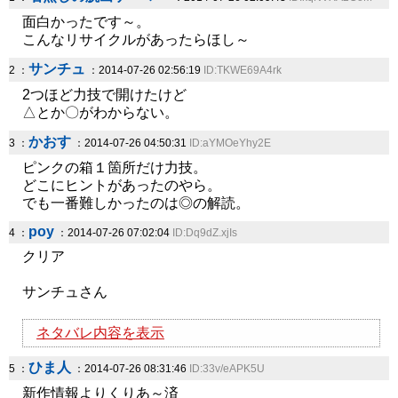
面白かったです～。
こんなリサイクルがあったらほし～
サンチュ
2 ：
：2014-07-26 02:56:19
ID:TKWE69A4rk
2つほど力技で開けたけど
△とか〇がわからない。
かおす
3 ：
：2014-07-26 04:50:31
ID:aYMOeYhy2E
ピンクの箱１箇所だけ力技。
どこにヒントがあったのやら。
でも一番難しかったのは◎の解読。
poy
4 ：
：2014-07-26 07:02:04
ID:Dq9dZ.xjIs
クリア
サンチュさん
ネタバレ内容を表示
ひま人
5 ：
：2014-07-26 08:31:46
ID:33v/eAPK5U
新作情報よりくりあ～済