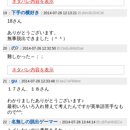
ネタバレ内容を表示
下手の横好き
19 ：
：2014-07-26 12:13:21
ID:jNrUBJ2HCM
18さん
ありがとうございます。
無事脱出できました（＾＾）
のﾝ
20 ：
：2014-07-26 12:32:50
ID:OnEu9WzDak
難しかった～；；
ネタバレ内容を表示
gu
21 ：
：2014-07-26 12:33:48
ID:bk17xF6MmI
１７さん、１８さん
わかりましたありがとうございます♪
最初いろいろ入れ替えて考えたんですが英単語苦手なも
ので^^;
名無しの脱出ゲーマー
22 ：
：2014-07-26 13:44:14
ID:cEPaHIGECo