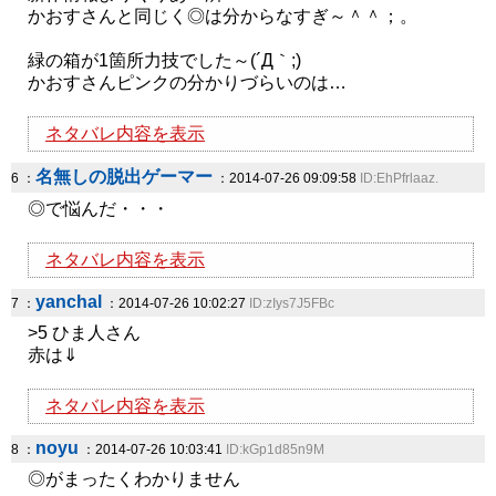
かおすさんと同じく◎は分からなすぎ～＾＾；。
緑の箱が1箇所力技でした～(´Д｀;)
かおすさんピンクの分かりづらいのは…
ネタバレ内容を表示
名無しの脱出ゲーマー
6 ：
：2014-07-26 09:09:58
ID:EhPfrlaaz.
◎で悩んだ・・・
ネタバレ内容を表示
yanchal
7 ：
：2014-07-26 10:02:27
ID:zIys7J5FBc
>5 ひま人さん
赤は⇓
ネタバレ内容を表示
noyu
8 ：
：2014-07-26 10:03:41
ID:kGp1d85n9M
◎がまったくわかりません