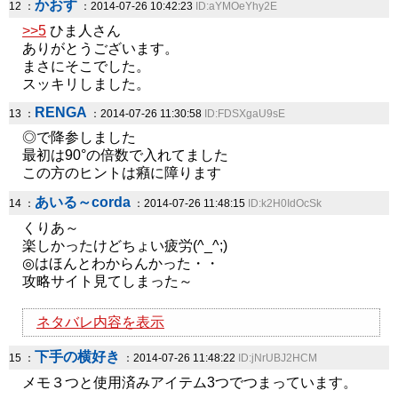
かおす
12 ：
：2014-07-26 10:42:23
ID:aYMOeYhy2E
>>5
ひま人さん
ありがとうございます。
まさにそこでした。
スッキリしました。
RENGA
13 ：
：2014-07-26 11:30:58
ID:FDSXgaU9sE
◎で降参しました
最初は90°の倍数で入れてました
この方のヒントは癪に障ります
あいる～corda
14 ：
：2014-07-26 11:48:15
ID:k2H0IdOcSk
くりあ～
楽しかったけどちょい疲労(^_^;)
◎はほんとわからんかった・・
攻略サイト見てしまった～
ネタバレ内容を表示
下手の横好き
15 ：
：2014-07-26 11:48:22
ID:jNrUBJ2HCM
メモ３つと使用済みアイテム3つでつまっています。