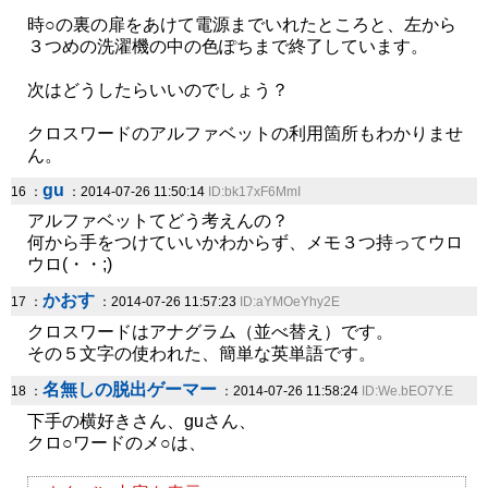
時○の裏の扉をあけて電源までいれたところと、左から
３つめの洗濯機の中の色ぽちまで終了しています。
次はどうしたらいいのでしょう？
クロスワードのアルファベットの利用箇所もわかりませ
ん。
gu
16 ：
：2014-07-26 11:50:14
ID:bk17xF6MmI
アルファベットてどう考えんの？
何から手をつけていいかわからず、メモ３つ持ってウロ
ウロ(・・;)
かおす
17 ：
：2014-07-26 11:57:23
ID:aYMOeYhy2E
クロスワードはアナグラム（並べ替え）です。
その５文字の使われた、簡単な英単語です。
名無しの脱出ゲーマー
18 ：
：2014-07-26 11:58:24
ID:We.bEO7Y.E
下手の横好きさん、guさん、
クロ○ワードのメ○は、