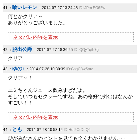
喰いレモン
41 ：
：2014-07-27 13:24:48
ID:lJPm.EO6Fw
何とかクリア～
ありがとうございました。
ネタバレ内容を表示
脱出公爵
42 ：
：2014-07-27 18:36:25
ID:.QQyTqih7g
クリア
ゆの♪
43 ：
：2014-07-28 10:30:39
ID:GsgC8w5mz.
クリア～！
ユミちゃんジュース飲みすぎだよ。
そしていつもセクシーですね。あの格好で外出はなんか
すごい！！
ネタバレ内容を表示
とも
44 ：
：2014-07-28 10:58:14
ID:HeI2OrDnQ6
◎がみなさんのヒントを見ても全くわかりません･･･