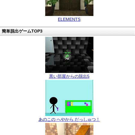
ELEMENTS
簡単脱出ゲームTOP3
黒い部屋からの脱出5
あのこの へやから だっしゅつ！