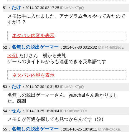
たけ
51 ：
：2014-07-30 02:17:25
ID:i/mVb.KTpQ
メモは手に入れました。アナグラム色々やってみたので
すが？？
ネタバレ内容を表示
名無しの脱出ゲーマー
52 ：
：2014-07-30 03:25:32
ID:h74Hd928gE
>>51
たけさん 横から失礼
ゲームのタイトルからも連想できる英単語です
ネタバレ内容を表示
たけ
53 ：
：2014-07-30 10:31:53
ID:i/mVb.KTpQ
名無しの脱出ゲーマーさん、yanchalさん助かりまし
た。感謝
せん
54 ：
：2014-10-25 18:30:04
ID:1Kux8mcDYM
メモＣが何処を探しても見つからんです（泣)
名無しの脱出ゲーマー
55 ：
：2014-10-25 18:49:11
ID:YvlPcXdXa.