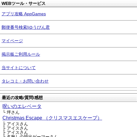
WEBツール・サービス
アプリ攻略 AppGames
郵便番号検索|ゆうびん君
マイページ
掲示板ご利用ルール
当サイトについて
タレコミ・お問い合わせ
最近の攻略/質問/感想
呪いのエレベータ
└ 坪さん
Christmas Escape （クリスマスエスケープ）
├ アイスさん
├ アイスさん
├ アイスさん
├ 名無しの脱出ゲーマーさん