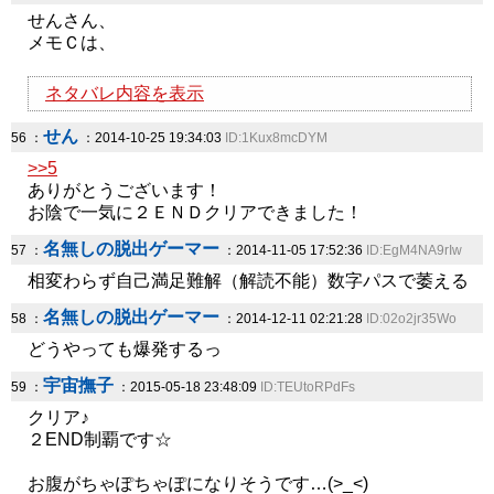
せんさん、
メモＣは、
ネタバレ内容を表示
せん
56 ：
：2014-10-25 19:34:03
ID:1Kux8mcDYM
>>5
ありがとうございます！
お陰で一気に２ＥＮＤクリアできました！
名無しの脱出ゲーマー
57 ：
：2014-11-05 17:52:36
ID:EgM4NA9rIw
相変わらず自己満足難解（解読不能）数字パスで萎える
名無しの脱出ゲーマー
58 ：
：2014-12-11 02:21:28
ID:02o2jr35Wo
どうやっても爆発するっ
宇宙撫子
59 ：
：2015-05-18 23:48:09
ID:TEUtoRPdFs
クリア♪
２END制覇です☆
お腹がちゃぽちゃぽになりそうです…(>_<)