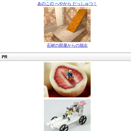
あのこの へやから だっしゅつ！
石材の部屋からの脱出
PR