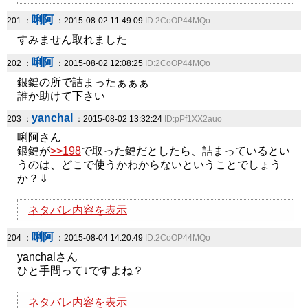
唎阿
201 ：
：2015-08-02 11:49:09
ID:2CoOP44MQo
すみません取れました
唎阿
202 ：
：2015-08-02 12:08:25
ID:2CoOP44MQo
銀鍵の所で詰まったぁぁぁ
誰か助けて下さい
yanchal
203 ：
：2015-08-02 13:32:24
ID:pPf1XX2auo
唎阿さん
銀鍵が
>>198
で取った鍵だとしたら、詰まっているとい
うのは、どこで使うかわからないということでしょう
か？⇓
ネタバレ内容を表示
唎阿
204 ：
：2015-08-04 14:20:49
ID:2CoOP44MQo
yanchalさん
ひと手間って↓ですよね？
ネタバレ内容を表示