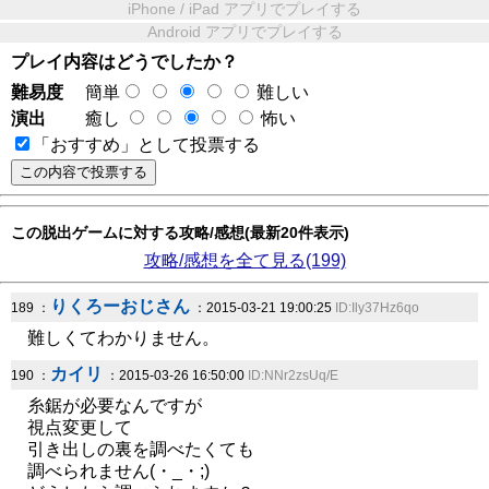
iPhone / iPad アプリでプレイする
Android アプリでプレイする
プレイ内容はどうでしたか？
難易度
簡単
難しい
演出
癒し
怖い
「おすすめ」として投票する
この脱出ゲームに対する攻略/感想(最新20件表示)
攻略/感想を全て見る(199)
りくろーおじさん
189 ：
：2015-03-21 19:00:25
ID:Ily37Hz6qo
難しくてわかりません。
カイリ
190 ：
：2015-03-26 16:50:00
ID:NNr2zsUq/E
糸鋸が必要なんですが
視点変更して
引き出しの裏を調べたくても
調べられません(・_・;)