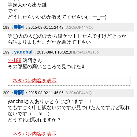
等身大から出た鍵
です
どうしたらいいのか教えてください(；一_一)
唎阿
198 ：
：2015-08-01 11:24:43
ID:2CoOP44MQo
等◯大の人◯の所から鍵ゲットしたんですけどそっか
ら詰まりました。だれか助けて下さい
yanchal
199 ：
：2015-08-01 15:02:10
ID:pPf1XX2auo
>>198
唎阿さん
その部屋の高いところで見つけた⇓
ネタバレ内容を表示
唎阿
200 ：
：2015-08-02 11:46:05
ID:2CoOP44MQo
yanchalさんありがとうございます！！
でもすごく申し訳ないのですが見つけたんですけど取れ
ないです（´；ω；）
どうすれば取れますか？
ネタバレ内容を表示