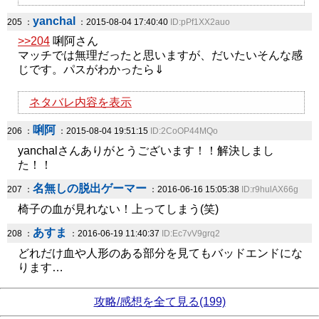
yanchal
205 ：
：2015-08-04 17:40:40
ID:pPf1XX2auo
>>204
唎阿さん
マッチでは無理だったと思いますが、だいたいそんな感
じです。パスがわかったら⇓
ネタバレ内容を表示
唎阿
206 ：
：2015-08-04 19:51:15
ID:2CoOP44MQo
yanchalさんありがとうございます！！解決しまし
た！！
名無しの脱出ゲーマー
207 ：
：2016-06-16 15:05:38
ID:r9hulAX66g
椅子の血が見れない！上ってしまう(笑)
あすま
208 ：
：2016-06-19 11:40:37
ID:Ec7vV9grq2
どれだけ血や人形のある部分を見てもバッドエンドにな
ります…
攻略/感想を全て見る(199)