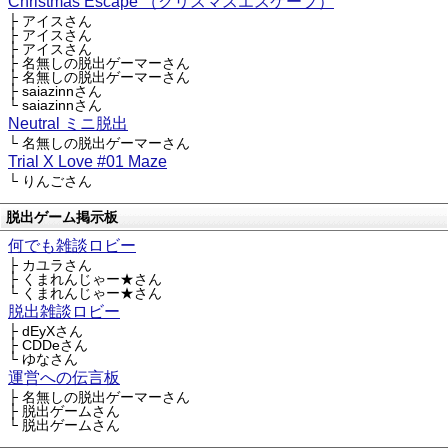
Christmas Escape （クリスマスエスケープ）
├ アイスさん
├ アイスさん
├ アイスさん
├ 名無しの脱出ゲーマーさん
├ 名無しの脱出ゲーマーさん
├ saiazinnさん
└ saiazinnさん
Neutral ミニ脱出
└ 名無しの脱出ゲーマーさん
Trial X Love #01 Maze
└ りんごさん
脱出ゲーム掲示板
何でも雑談ロビー
├ カユラさん
├ くまれんじゃー★さん
└ くまれんじゃー★さん
脱出雑談ロビー
├ dEyXさん
├ CDDeさん
└ ゆなさん
運営への伝言板
├ 名無しの脱出ゲーマーさん
├ 脱出ゲームさん
└ 脱出ゲームさん