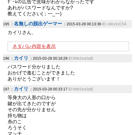
ｹﾞｰﾑの広告で意味がわからなかったです
あれがパスワードなんですか?
教えてください(；一_一)
名無しの脱出ゲーマー
195 ：
：2015-03-28 00:13:36
ID:.o9cx1vC5A
カイリさん、
ネタバレ内容を表示
カイリ
196 ：
：2015-03-28 00:18:29
ID:NNr2zsUq/E
パスワード分かりました
おかげで進むことができました
ありがとうございます！
カイリ
197 ：
：2015-03-28 00:33:17
ID:NNr2zsUq/E
等身大の人形の口から
鍵が出てきたのですが
その先が分かりません
持ち物は
糸のこ
ろうそく
マッチ