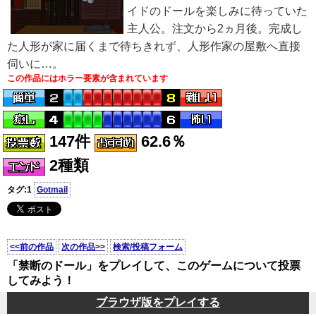
イドのドールを楽しみに待っていた
主人公。注文から2ヵ月後。完成し
た人形が家に届くまで待ちきれず、人形作家の屋敷へ直接
伺いに…。
この作品にはホラー要素が含まれています
147件
62.6％
2種類
タグ:1
Gotmail
<<前の作品
次の作品>>
検索/投稿フォーム
「禁断のドール」をプレイして、このゲームについて投票
してみよう！
ブラウザ版をプレイする