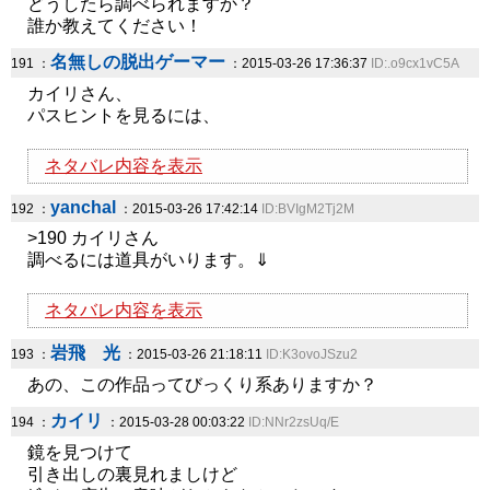
どうしたら調べられますか？
誰か教えてください！
名無しの脱出ゲーマー
191 ：
：2015-03-26 17:36:37
ID:.o9cx1vC5A
カイリさん、
パスヒントを見るには、
ネタバレ内容を表示
yanchal
192 ：
：2015-03-26 17:42:14
ID:BVIgM2Tj2M
>190 カイリさん
調べるには道具がいります。⇓
ネタバレ内容を表示
岩飛 光
193 ：
：2015-03-26 21:18:11
ID:K3ovoJSzu2
あの、この作品ってびっくり系ありますか？
カイリ
194 ：
：2015-03-28 00:03:22
ID:NNr2zsUq/E
鏡を見つけて
引き出しの裏見れましけど