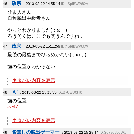
政宗
46 ：
：2013-03-22 14:55:14
ID:nSpiBWP60w
ひま人さん
自称脱出中級者さん
やっとわかりました(；ω；)
ろうそくはここでも使うんですね…
政宗
47 ：
：2013-03-22 15:11:59
ID:nSpiBWP60w
最後の最後までひらめかない(；ω；)
歯の位置がわからない…
ネタバレ内容を表示
Ａ’
48 ：
：2013-03-22 15:25:35
ID:.BvUwU0tT6
歯の位置
>>47
ネタバレ内容を表示
名無しの脱出ゲーマー
49 ：
：2013-03-22 15:25:44
ID:Gu7sds9qWU