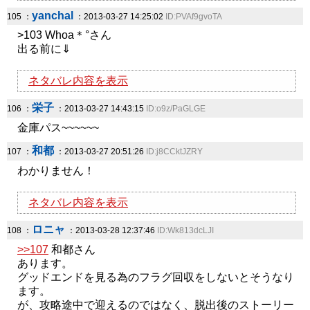
yanchal
105 ：
：2013-03-27 14:25:02
ID:PVAf9gvoTA
>103 Whoa＊°さん
出る前に⇓
ネタバレ内容を表示
栄子
106 ：
：2013-03-27 14:43:15
ID:o9z/PaGLGE
金庫パス~~~~~~
和都
107 ：
：2013-03-27 20:51:26
ID:j8CCktJZRY
わかりません！
ネタバレ内容を表示
ロニャ
108 ：
：2013-03-28 12:37:46
ID:Wk813dcLJI
>>107
和都さん
あります。
グッドエンドを見る為のフラグ回収をしないとそうなり
ます。
が、攻略途中で迎えるのではなく、脱出後のストーリー