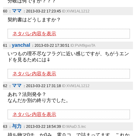
分岐は何ですか？？？
ママ
60 ：
：2013-03-22 17:23:45
ID:XVM1AL1212
契約書はどうしますか？
ネタバレ内容を表示
yanchal
61 ：
：2013-03-22 17:30:51
ID:PVAf9gvoTA
いつもの理不尽なフラグに近い感じですが、ちがうエン
ドを見るためには⇓
ネタバレ内容を表示
ママ
62 ：
：2013-03-22 17:31:18
ID:XVM1AL1212
あれ？法則発令？
なんだか別の終り方でした。
ネタバレ内容を表示
与力
63 ：
：2013-03-22 18:54:39
ID:MAaD.S./ec
持ち物マ0チ、か0み、電０コ、で詰まってます。これか