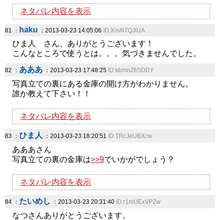
ネタバレ内容を表示
haku
81 ：
：2013-03-23 14:05:06
ID:Xm/6TQJlUA
ひま人 さん、ありがとうございます！
こんなところで使うとは。。。気づきませんでした。
あああ
82 ：
：2013-03-23 17:48:25
ID:kbmnZ6SDDY
写真立ての裏にある金庫の開け方がわかりません。
誰か教えて下さい！！
ネタバレ内容を表示
ひま人
83 ：
：2013-03-23 18:20:51
ID:TRcJeUBXcw
あああさん
写真立ての裏の金庫は
>>9
でいかがでしょう？
ネタバレ内容を表示
たいめし
84 ：
：2013-03-23 20:31:40
ID:r1mUExVPZw
なつさんありがとうございます。