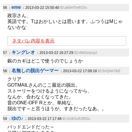
eme
56 ：
：2013-03-22 15:50:40
ID:a69HTmR15s
政宗さん、
英語です。Tはおかしいとは思います。ふつうはMじゃ
ないかな
ネタバレ内容を表示
キングレオ
57 ：
：2013-03-22 16:27:29
ID:l4M2elycp2
銀のカギはどこで使うのでしょうか
名無しの脱出ゲーマー
58 ：
：2013-03-22 17:09:18
ID:5rrQhk7IhE
クリア
GOTMAILさんのここ最近の脱出。
ストーリーをつけるようになってから、
なんか、合わなくなってきた。
昔のONE-OFF Rとか、単純な、
脱出です～と言うほうが、すきだったなあ。。
ゆの♪
59 ：
：2013-03-22 17:17:48
ID:AGK3cR3RDo
バッドエンドだった～