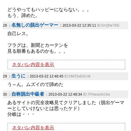
どうやってもハッピーにならない。。。
もう、諦めた。
名無しの脱出ゲーマー
28 ：
：2013-03-22 12:35:11
ID:5rrQhk7IhE
自己レス。
フラグは、新聞とカーテンを
見る順番もあるのかも。。。
ネタバレ内容を表示
生うに
29 ：
：2013-03-22 12:46:45
ID:OMT0xE6V.M
う～ん。ムズイので諦めた
自称脱出中級者
30 ：
：2013-03-22 12:48:34
ID:7PmeamlUSw
あるサイトの完全攻略見てクリアしました（脱出ゲーマ
ーとしていけないとは思ったケド）
分岐は・・・
ネタバレ内容を表示