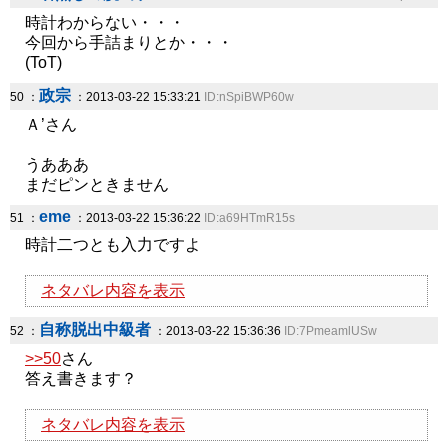
時計わからない・・・
今回から手詰まりとか・・・
(ToT)
政宗
50 ：
：2013-03-22 15:33:21
ID:nSpiBWP60w
Ａ’さん
うあああ
まだピンときません
eme
51 ：
：2013-03-22 15:36:22
ID:a69HTmR15s
時計二つとも入力ですよ
ネタバレ内容を表示
自称脱出中級者
52 ：
：2013-03-22 15:36:36
ID:7PmeamlUSw
>>50
さん
答え書きます？
ネタバレ内容を表示