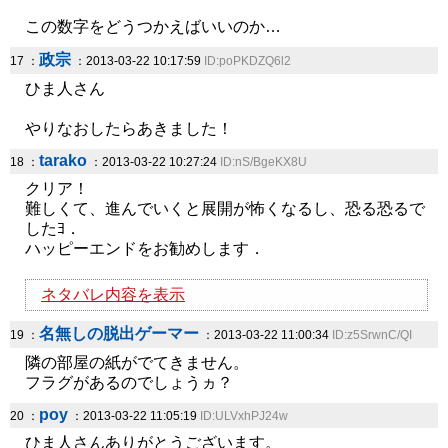
この数字をどうつかえばいいのか…
政宗
17 ：
：2013-03-22 10:17:59
ID:poPKDZQ6l2
ひま人さん
やりなおしたらあきました！
tarako
18 ：
：2013-03-22 10:27:24
ID:nS/BgeKX8U
クリア！
難しくて、進んでいくと展開が怖くなるし、恐る恐るで
したﾖ．
ハッピーエンドをお勧めします．
ネタバレ内容を表示
名無しの脱出ゲーマー
19 ：
：2013-03-22 11:00:34
ID:z5SrwnC/QI
隣の部屋の紙がでてきません。
フラグがあるのでしょうヵ？
poy
20 ：
：2013-03-22 11:05:19
ID:ULVxhPJ24w
ひま人さんありがとうございます。