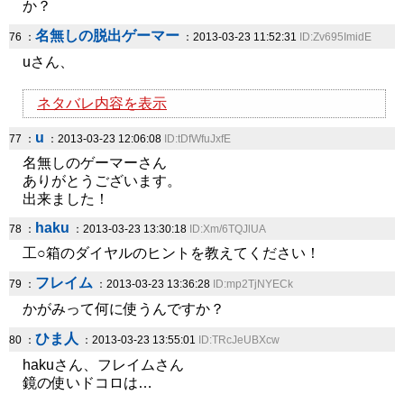
か？
名無しの脱出ゲーマー
76 ：
：2013-03-23 11:52:31
ID:Zv695ImidE
uさん、
ネタバレ内容を表示
u
77 ：
：2013-03-23 12:06:08
ID:tDfWfuJxfE
名無しのゲーマーさん
ありがとうございます。
出来ました！
haku
78 ：
：2013-03-23 13:30:18
ID:Xm/6TQJlUA
工○箱のダイヤルのヒントを教えてください！
フレイム
79 ：
：2013-03-23 13:36:28
ID:mp2TjNYECk
かがみって何に使うんですか？
ひま人
80 ：
：2013-03-23 13:55:01
ID:TRcJeUBXcw
hakuさん、フレイムさん
鏡の使いドコロは…