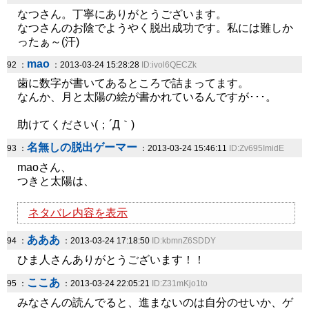
なつさん。丁寧にありがとうございます。
なつさんのお陰でようやく脱出成功です。私には難しか
ったぁ～(汗)
mao
92 ：
：2013-03-24 15:28:28
ID:ivol6QECZk
歯に数字が書いてあるところで詰まってます。
なんか、月と太陽の絵が書かれているんですが･･･。
助けてください(；´Д｀)
名無しの脱出ゲーマー
93 ：
：2013-03-24 15:46:11
ID:Zv695ImidE
maoさん、
つきと太陽は、
ネタバレ内容を表示
あああ
94 ：
：2013-03-24 17:18:50
ID:kbmnZ6SDDY
ひま人さんありがとうございます！！
ここあ
95 ：
：2013-03-24 22:05:21
ID:Z31mKjo1to
みなさんの読んでると、進まないのは自分のせいか、ゲ