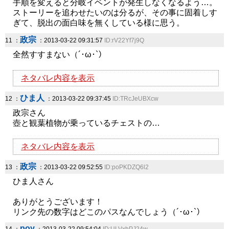
手順を変えると分岐イベントが発生しなくなるよう…。
ストーリーを追わせたいのは分るが、その事に固着しす
ぎて、脱出の面白味を無くしている様に思う。
政宗
11 ：
：2013-03-22 09:31:57
ID:rV22Yf7j9Q
全然すすまない（´･ω･`）
ネタバレ内容を表示
ひま人
12 ：
：2013-03-22 09:37:45
ID:TRcJeUBXcw
政宗さん
壺と観葉植物が乗っているチェストの…
ネタバレ内容を表示
政宗
13 ：
：2013-03-22 09:52:55
ID:poPKDZQ6l2
ひま人さん
ありがとうございます！
リンク先の数字はどこのパスなんでしょう（´･ω･`）
poy