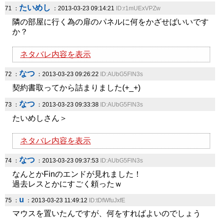
たいめし
71 ：
：2013-03-23 09:14:21
ID:r1mUExVPZw
隣の部屋に行く為の扉のパネルに何をかざせばいいです
か？
ネタバレ内容を表示
なつ
72 ：
：2013-03-23 09:26:22
ID:AUbG5FlN3s
契約書取ってから詰まりました(+_+)
なつ
73 ：
：2013-03-23 09:33:38
ID:AUbG5FlN3s
たいめしさん＞
ネタバレ内容を表示
なつ
74 ：
：2013-03-23 09:37:53
ID:AUbG5FlN3s
なんとかFinのエンドが見れました！
過去レスとかにすごく頼ったｗ
u
75 ：
：2013-03-23 11:49:12
ID:tDfWfuJxfE
マウスを置いたんですが、何をすればよいのでしょう