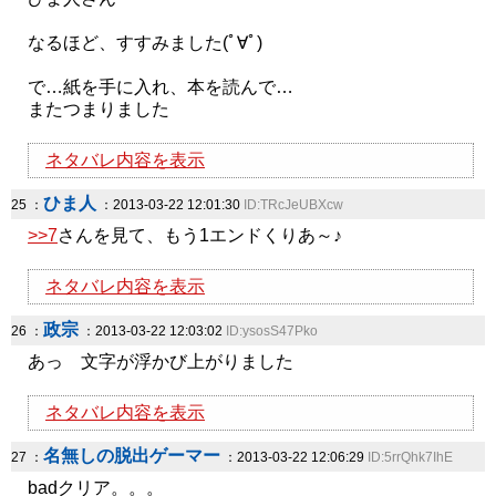
なるほど、すすみました(ﾟ∀ﾟ)
で…紙を手に入れ、本を読んで…
またつまりました
ネタバレ内容を表示
ひま人
25 ：
：2013-03-22 12:01:30
ID:TRcJeUBXcw
>>7
さんを見て、もう1エンドくりあ～♪
ネタバレ内容を表示
政宗
26 ：
：2013-03-22 12:03:02
ID:ysosS47Pko
あっ 文字が浮かび上がりました
ネタバレ内容を表示
名無しの脱出ゲーマー
27 ：
：2013-03-22 12:06:29
ID:5rrQhk7IhE
badクリア。。。