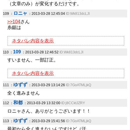
（文章のみ）が変化するだけです。
ロニャ
109 ：
：2013-03-28 12:45:04
ID:Wk813dcLJI
>>104
さん
糸鋸は
ネタバレ内容を表示
109
110 ：
：2013-03-28 12:46:52
ID:Wk813dcLJI
すいません、一部訂正。
ネタバレ内容を表示
ゆずず
111 ：
：2013-03-29 13:14:26
ID:7GoATMLjkQ
全く進みません
和都
112 ：
：2013-03-29 13:32:00
ID:j8CCktJZRY
ロニャさん、ありがとうございます！！
ゆずず
113 ：
：2013-03-29 15:41:56
ID:7GoATMLjkQ
最初から全く進まないんですけど（汗