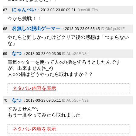
にゃんぺい
67 ：
：2013-03-23 00:09:21
ID:ow3lUTfrsk
今から挑戦！！
名無しの脱出ゲーマー
68 ：
：2013-03-23 06:55:45
ID:OlxfqnJK1E
やたらと難しかったけどクリア後の感想は「つまらない
な」
なつ
69 ：
：2013-03-23 09:03:08
ID:AUbG5FlN3s
電気○ッターを使って人○の指を切ろうとしたんです
が、出来ません(>_<)
人○の指はどうやったら取れますか？？
ネタバレ内容を表示
なつ
70 ：
：2013-03-23 09:05:11
ID:AUbG5FlN3s
すみません^^;
もう一度やってみたら取れました。
ネタバレ内容を表示