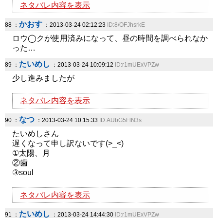
ネタバレ内容を表示
かおす
88 ：
：2013-03-24 02:12:23
ID:8/OFJhsrkE
ロウ◯クが使用済みになって、昼の時間を調べられなか
った…
たいめし
89 ：
：2013-03-24 10:09:12
ID:r1mUExVPZw
少し進みましたが
ネタバレ内容を表示
なつ
90 ：
：2013-03-24 10:15:33
ID:AUbG5FlN3s
たいめしさん
遅くなって申し訳ないです(>_<)
①太陽、月
②歯
③soul
ネタバレ内容を表示
たいめし
91 ：
：2013-03-24 14:44:30
ID:r1mUExVPZw