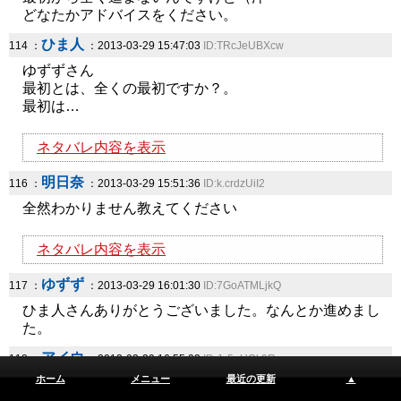
どなたかアドバイスをください。
ひま人
114 ：
：2013-03-29 15:47:03
ID:TRcJeUBXcw
ゆずずさん
最初とは、全くの最初ですか？。
最初は…
ネタバレ内容を表示
明日奈
116 ：
：2013-03-29 15:51:36
ID:k.crdzUiI2
全然わかりません教えてください
ネタバレ内容を表示
ゆずず
117 ：
：2013-03-29 16:01:30
ID:7GoATMLjkQ
ひま人さんありがとうございました。なんとか進めまし
た。
アイウ
118 ：
：2013-03-29 16:55:03
ID:Jc5gUQk9Rs
ホーム
メニュー
最近の更新
▲
太と月のパスが分かりません、助けて下さい！