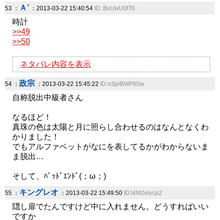
Ａ’
53 ：
：2013-03-22 15:40:54
ID:.BvUwU0tT6
時計
>>49
>>50
ネタバレ内容を表示
政宗
54 ：
：2013-03-22 15:45:22
ID:nSpiBWP60w
自称脱出中級者さん
なるほど！
真珠の色は太陽と月に照らし合わせるのはなんとなくわ
かりました！
でもアルファベットがなにを表してるかがわからないま
ま脱出…
そして、ﾊﾞｯﾄﾞｴﾝﾄﾞ(；ω；)
キングレオ
55 ：
：2013-03-22 15:49:50
ID:l4M2elycp2
隠し扉でたんですけど中に入れません。どうすればいい
ですか