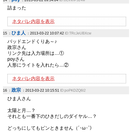
14 ：
：2013-03-22 09:54:04
ID:ULVxhPJ24w
詰まった
ネタバレ内容を表示
ひま人
15 ：
：2013-03-22 10:07:42
ID:TRcJeUBXcw
バッドエンドくりあ～♪
政宗さん
リンク先は入力場所は…①
poyさん
人形にライトを入れたら…②
ネタバレ内容を表示
政宗
16 ：
：2013-03-22 10:15:51
ID:poPKDZQ6l2
ひま人さん
太陽と月…？
それとも一番下のひきだしのダイヤル…？
どっちにしてもピンときません（´･ω･`）