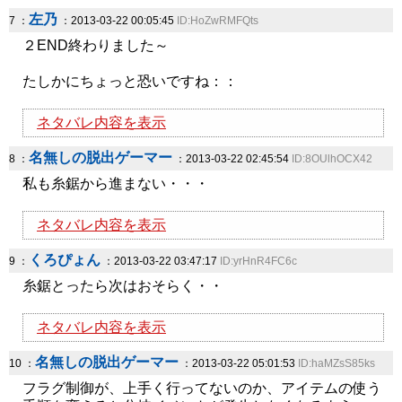
左乃
7 ：
：2013-03-22 00:05:45
ID:HoZwRMFQts
２END終わりました～
たしかにちょっと恐いですね：：
ネタバレ内容を表示
名無しの脱出ゲーマー
8 ：
：2013-03-22 02:45:54
ID:8OUlhOCX42
私も糸鋸から進まない・・・
ネタバレ内容を表示
くろぴょん
9 ：
：2013-03-22 03:47:17
ID:yrHnR4FC6c
糸鋸とったら次はおそらく・・
ネタバレ内容を表示
名無しの脱出ゲーマー
10 ：
：2013-03-22 05:01:53
ID:haMZsS85ks
フラグ制御が、上手く行ってないのか、アイテムの使う