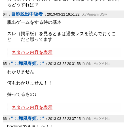
らどうすれば？
自称脱出中級者
64 ：
：2013-03-22 19:51:22
ID:7PmeamlUSw
脱出ゲームをする時の基本
スレ（掲示板）を見るときは過去レスを読んでおくこ
と だと思ってます
ネタバレ内容を表示
°：.舞風春姫.：°
65 ：
：2013-03-22 20:31:58
ID:WNLMmXM.Hc
わかりません
何もわかりません！！
持ってるもの↓
ネタバレ内容を表示
°：.舞風春姫.：°
66 ：
：2013-03-22 23:37:15
ID:WNLMmXM.Hc
badendできました！！