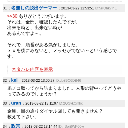
名無しの脱出ゲーマー
31 ：
：2013-03-22 12:53:51
ID:5rrQhk7IhE
>>30
ありがとうございます。
それは、全部、確認したんですが、
出来る時と、出来ない時が
あるんですよ～。
それで、順番がある気がしました。
ｘｘを後にみないと、メッセがでない～という感じで
す。
ネタバレ内容を表示
kei
32 ：
：2013-03-22 13:00:27
ID:dp89C6DB46
糸ノコ取ってから詰まりました。人形の背中ってどうや
ってみるのでしょうか？
uran
33 ：
：2013-03-22 13:11:07
ID:2QGvkOnfhc
金庫、目の通りダイヤル回しても開きません？
教えて下さい。
政宗
34 ：
：2013-03-22 13:14:44
ID:nSpiBWP60w