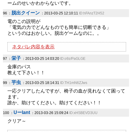
ームのせいかわからないです。
脱出クイーン
96 ：
：2013-03-25 12:10:11
ID:hFAnzT2H52
電のこの説明が
「電気の力でどんなものでも簡単に切断できる」
というのはおかしい。脱出ゲームなのに。。
ネタバレ内容を表示
栄子
97 ：
：2013-03-25 14:03:20
ID:o9z/PaGLGE
金庫のパス
教えて下さい！！
芋虫
99 ：
：2013-03-25 18:14:31
ID:TH1mN6ZJws
一応クリアしたんですが、椅子の血が見れなくて困って
ます。
誰か、助けてください。助けてください！！
Uーlant
100 ：
：2013-03-26 15:09:24
ID:xHSBEVD3UU
クリア～