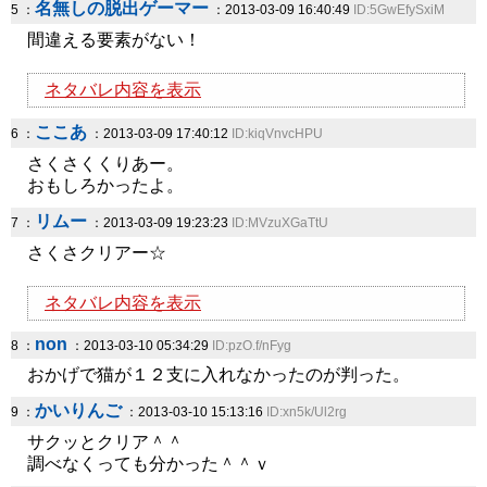
名無しの脱出ゲーマー
5 ：
：2013-03-09 16:40:49
ID:5GwEfySxiM
間違える要素がない！
ネタバレ内容を表示
ここあ
6 ：
：2013-03-09 17:40:12
ID:kiqVnvcHPU
さくさくくりあー。
おもしろかったよ。
リムー
7 ：
：2013-03-09 19:23:23
ID:MVzuXGaTtU
さくさクリアー☆
ネタバレ内容を表示
non
8 ：
：2013-03-10 05:34:29
ID:pzO.f/nFyg
おかげで猫が１２支に入れなかったのが判った。
かいりんご
9 ：
：2013-03-10 15:13:16
ID:xn5k/Ul2rg
サクッとクリア＾＾
調べなくっても分かった＾＾ｖ