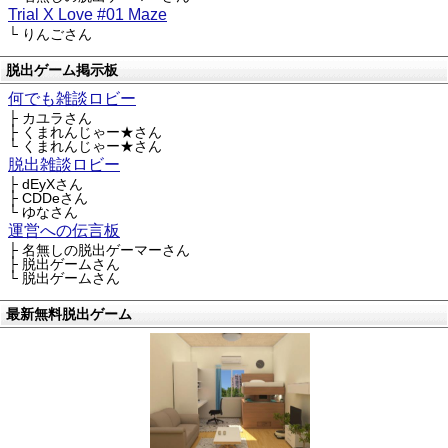
Trial X Love #01 Maze
└ りんごさん
脱出ゲーム掲示板
何でも雑談ロビー
├ カユラさん
├ くまれんじゃー★さん
└ くまれんじゃー★さん
脱出雑談ロビー
├ dEyXさん
├ CDDeさん
└ ゆなさん
運営への伝言板
├ 名無しの脱出ゲーマーさん
├ 脱出ゲームさん
└ 脱出ゲームさん
最新無料脱出ゲーム