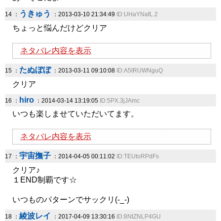
うきゅう
14 ：
：2013-03-10 21:34:49
ID:UHaYNafL.2
ちょっと悩んだけどクリア
ネタバレ内容を表示
たぬぼぼ
15 ：
：2013-03-11 09:10:08
ID:A5tRUWNguQ
クリア
hiro
16 ：
：2014-03-14 13:19:05
ID:5PX.3jJAmc
いつも楽しませていただいてます。
ネタバレ内容を表示
宇宙撫子
17 ：
：2014-04-05 00:11:02
ID:TEUtoRPdFs
クリア♪
１END制覇です☆
いつものパターンでサックリ(-_-)
綾波レイ
18 ：
：2017-04-09 13:30:16
ID:8NtZNLP4GU