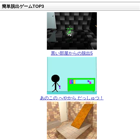
簡単脱出ゲームTOP3
黒い部屋からの脱出5
あのこの へやから だっしゅつ！