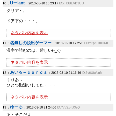
Uーlant
10 ：
：2013-03-10 16:23:17
ID:xHSBEVD3UU
クリア～。
ドア下の・・・。
ネタバレ内容を表示
名無しの脱出ゲーマー
11 ：
：2013-03-10 17:25:01
ID:dQvuT8HK4U
漢字で読むのは、難しい(-_-;)
ネタバレ内容を表示
あいる～ｃｏｒｄａ
12 ：
：2013-03-10 21:16:46
ID:3v6Ufu/cgM
くりあ～
ひとつ勘違いしてた・・・
ネタバレ内容を表示
ゆーゆ
13 ：
：2013-03-10 21:24:06
ID:YcVZz4U3zQ
あ・そこだよ