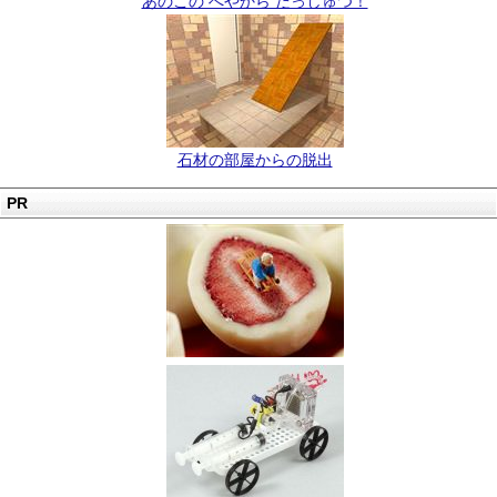
あのこの へやから だっしゅつ！
石材の部屋からの脱出
PR