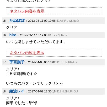
ちょっと悩んだけどクリア
ネタバレ内容を表示
たぬぼぼ
15 ：
：2013-03-11 09:10:08
ID:A5tRUWNguQ
クリア
hiro
16 ：
：2014-03-14 13:19:05
ID:5PX.3jJAmc
いつも楽しませていただいてます。
ネタバレ内容を表示
宇宙撫子
17 ：
：2014-04-05 00:11:02
ID:TEUtoRPdFs
クリア♪
１END制覇です☆
いつものパターンでサックリ(-_-)
綾波レイ
18 ：
：2017-04-09 13:30:16
ID:8NtZNLP4GU
クリア♪
簡単でした～!(^^)!