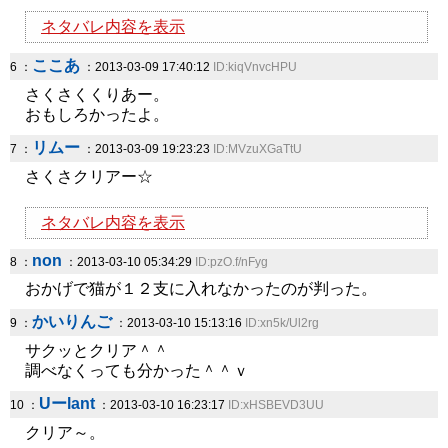
ネタバレ内容を表示
ここあ
6 ：
：2013-03-09 17:40:12
ID:kiqVnvcHPU
さくさくくりあー。
おもしろかったよ。
リムー
7 ：
：2013-03-09 19:23:23
ID:MVzuXGaTtU
さくさクリアー☆
ネタバレ内容を表示
non
8 ：
：2013-03-10 05:34:29
ID:pzO.f/nFyg
おかげで猫が１２支に入れなかったのが判った。
かいりんご
9 ：
：2013-03-10 15:13:16
ID:xn5k/Ul2rg
サクッとクリア＾＾
調べなくっても分かった＾＾ｖ
Uーlant
10 ：
：2013-03-10 16:23:17
ID:xHSBEVD3UU
クリア～。