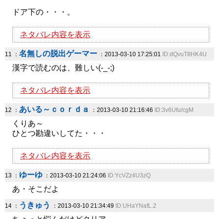
ドア下の・・・。
ネタバレ内容を表示
名無しの脱出ゲーマー
11 ：
：2013-03-10 17:25:01
ID:dQvuT8HK4U
漢字で読むのは、難しい(-_-;)
ネタバレ内容を表示
あいる～ｃｏｒｄａ
12 ：
：2013-03-10 21:16:46
ID:3v6Ufu/cgM
くりあ～
ひとつ勘違いしてた・・・
ネタバレ内容を表示
ゆーゆ
13 ：
：2013-03-10 21:24:06
ID:YcVZz4U3zQ
あ・そこだよ
うきゅう
14 ：
：2013-03-10 21:34:49
ID:UHaYNafL.2